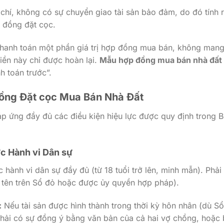
 chí, không có sự chuyển giao tài sản bảo đảm, do đó tính 
p đồng đặt cọc.
thanh toán một phần giá trị hợp đồng mua bán, không mang
iền này chỉ được hoàn lại.
Mẫu hợp đồng mua bán nhà đất
h toán trước”.
 đồng Đặt cọc Mua Bán Nhà Đất
áp ứng đầy đủ các điều kiện hiệu lực được quy định trong 
ực Hành vi Dân sự
 hành vi dân sự đầy đủ (từ 18 tuổi trở lên, minh mẫn). Phải 
g tên trên Sổ đỏ hoặc được ủy quyền hợp pháp).
:
Nếu tài sản được hình thành trong thời kỳ hôn nhân (dù S
phải có sự đồng ý bằng văn bản của cả hai vợ chồng, hoặc