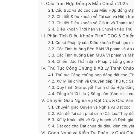
II. Cấu Trúc Hợp Đồng & Mẫu Chuẩn 2025
2.1. Cấu trúc và Bố cục của Mẫu Hợp đồng Đặ
2.2. Chi tiết Điều khoản về Tài sản và Hiện trạ
2.3. Chi tiết Điều khoản về Giá trị và Thanh to
2.4. Điều khoản Thời hạn và Chuyển tiếp Thủ 
III. Phân Tích Điều Khoản PHẠT CỌC & Chiế
3.1. Cơ sở Pháp lý của Điều khoản Phạt cọc m
3.2. Các Tình huống Bên BÁN Vi phạm và Áp 
3.3. Các Tình huống Bên MUA Vi phạm và Mấ
3.4. Chiến lược Thẩm định Pháp lý Lồng ghép
IV. Thủ Tục Công Chứng & Xử Lý Tranh Chấp
4.1. Thủ tục Công chứng hợp đồng đặt cọc (Th
4.2. Xử lý Tài chính và Chuyển tiếp Thủ tục S
4.3. Quy trình Giải quyết Tranh chấp Hợp đồn
4.4. Tổng kết 10 Lưu ý Sống còn (Checklist cu
V. Chuyển Giao Nghĩa vụ Đặt Cọc & Các Vấn 
5.1. Chuyển giao Quyền và Nghĩa vụ Đặt cọc
5.2. Vấn đề Tài sản phát sinh (Cải tạo/Thay đổ
5.3. Xử lý Khác biệt về Quy hoạch và Định giá
5.4. Đặt cọc cho Đất chưa đủ điều kiện chuyể
VI. Công Nghệ và Kiểm Tra Pháp Lý Cuối Cù