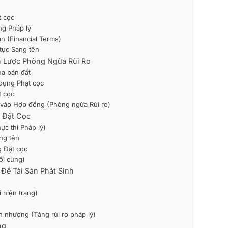
t cọc
ng Pháp lý
án (Financial Terms)
tục Sang tên
n Lược Phòng Ngừa Rủi Ro
ua bán đất
dụng Phạt cọc
t cọc
 vào Hợp đồng (Phòng ngừa Rủi ro)
 Đặt Cọc
ực thi Pháp lý)
ang tên
g Đặt cọc
ối cùng)
Đề Tài Sản Phát Sinh
i hiện trạng)
n nhượng (Tăng rủi ro pháp lý)
ng