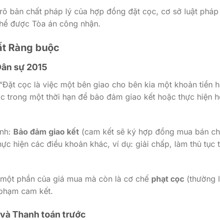
u rõ bản chất pháp lý của hợp đồng đặt cọc, cơ sở luật pháp
 thể được Tòa án công nhận.
hất Ràng buộc
 Dân sự 2015
“Đặt cọc là việc một bên giao cho bên kia một khoản tiền 
hác trong một thời hạn để bảo đảm giao kết hoặc thực hiện 
ính:
Bảo đảm giao kết
(cam kết sẽ ký hợp đồng mua bán ch
ực hiện các điều khoản khác, ví dụ: giải chấp, làm thủ tục 
à một phần của giá mua mà còn là cơ chế
phạt cọc
(thường 
 phạm cam kết.
 và Thanh toán trước