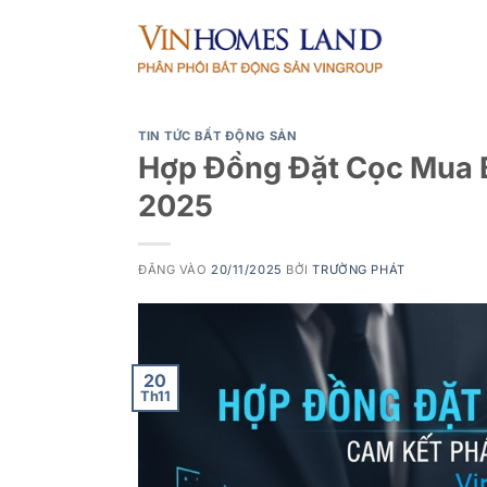
Bỏ
qua
nội
dung
TIN TỨC BẤT ĐỘNG SẢN
Hợp Đồng Đặt Cọc Mua B
2025
ĐĂNG VÀO
20/11/2025
BỞI
TRƯỜNG PHÁT
20
Th11