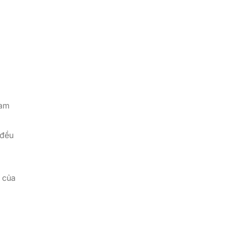
cam
 đều
i của