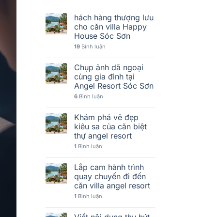
hách hàng thượng lưu
cho căn villa Happy
House Sóc Sơn
19
Bình luận
Chụp ảnh dã ngoại
cùng gia đình tại
Angel Resort Sóc Sơn
6
Bình luận
Khám phá vẻ đẹp
kiêu sa của căn biệt
thự angel resort
1
Bình luận
Lắp cam hành trình
quay chuyến đi đến
căn villa angel resort
1
Bình luận
Viết nội dung thu hút