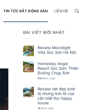
TIN TỨC BẤT ĐỘNG SẢN
LIÊN HỆ
BÀI VIẾT MỚI NHẤT
Review Moonlight
Villa Sóc Sơn Hà Nội
Homestay Angel
Resort Sóc Sơn: Thiên
Đường Chụp Ảnh
816
Bình luận
Review nét đẹp bình
dị nhưng tinh tế của
căn biệt thự happy
house
16
Bình luận