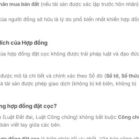
thân mua bán đất
(nếu tài sản được xác lập trước hôn nhân)
ủa người đồng sở hữu là lý do phổ biến nhất khiến hợp đồ
 đích của Hợp đồng
ủa hợp đồng đặt cọc không được trái pháp luật và đạo đứ
được mô tả chi tiết và chính xác theo Sổ đỏ (
Số tờ, Số thử
à tài sản được phép giao dịch (không bị kê biên, không bị
ng hợp đồng đặt cọc?
h (Luật Đất đai, Luật Công chứng) không bắt buộc
Công ch
 bản viết tay giữa các bên.
ợp đồng đặt cọc
là biện pháp tối ưu nhất. Văn bản công c