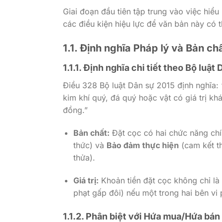
Giai đoạn đầu tiên tập trung vào việc hiể
các điều kiện hiệu lực để văn bản này có
1.1. Định nghĩa Pháp lý và Bản c
1.1.1. Định nghĩa chi tiết theo Bộ luật
Điều 328 Bộ luật Dân sự 2015 định nghĩa: 
kim khí quý, đá quý hoặc vật có giá trị k
đồng.”
Bản chất:
Đặt cọc có hai chức năng ch
thức) và
Bảo đảm thực hiện
(cam kết th
thửa).
Giá trị:
Khoản tiền đặt cọc không chỉ l
phạt gấp đôi) nếu một trong hai bên vi
1.1.2. Phân biệt với Hứa mua/Hứa bán