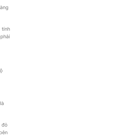
ràng
 tính
phải
Bộ
là
ổ đỏ
 bên