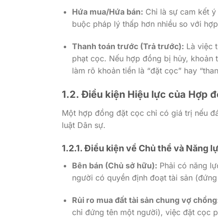
Hứa mua/Hứa bán:
Chỉ là sự cam kết ý
buộc pháp lý thấp hơn nhiều so với hợ
Thanh toán trước (Trả trước):
Là việc 
phạt cọc. Nếu hợp đồng bị hủy, khoản t
làm rõ khoản tiền là “đặt cọc” hay “than
1.2. Điều kiện Hiệu lực của Hợp
Một hợp đồng đặt cọc chỉ có giá trị nếu đ
luật Dân sự.
1.2.1. Điều kiện về Chủ thể và Năng l
Bên bán (Chủ sở hữu):
Phải có năng lực
người có quyền định đoạt tài sản (đứn
Rủi ro mua đất tài sản chung vợ chồng
chỉ đứng tên một người), việc đặt cọc 