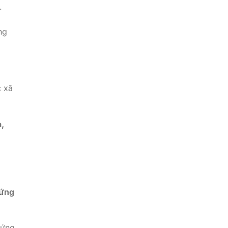
.
ng
c xã
a,
ứng
hứng