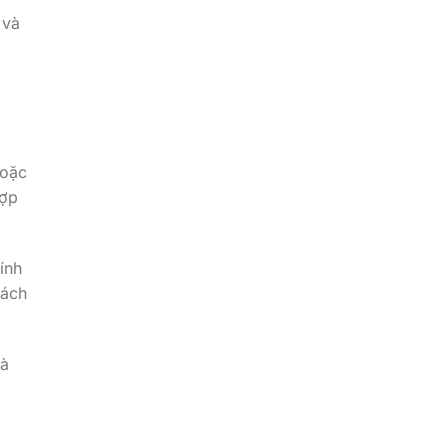
 và
hoặc
hợp
ính
tách
là