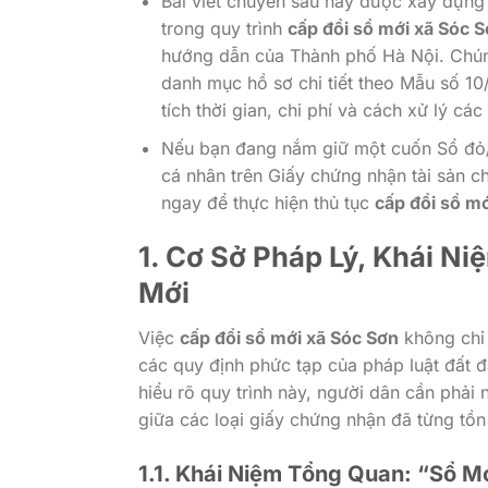
Bài viết chuyên sâu này được xây dựng
trong quy trình
cấp đổi sổ mới xã Sóc 
hướng dẫn của Thành phố Hà Nội. Chúng 
danh mục hồ sơ chi tiết theo Mẫu số 10
tích thời gian, chi phí và cách xử lý c
Nếu bạn đang nắm giữ một cuốn Sổ đỏ/S
cá nhân trên Giấy chứng nhận tài sản ch
ngay để thực hiện thủ tục
cấp đổi sổ mớ
1. Cơ Sở Pháp Lý, Khái N
Mới
Việc
cấp đổi sổ mới xã Sóc Sơn
không chỉ 
các quy định phức tạp của pháp luật đất đa
hiểu rõ quy trình này, người dân cần phải
giữa các loại giấy chứng nhận đã từng tồn 
1.1. Khái Niệm Tổng Quan: “Sổ Mớ