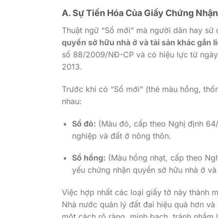
A. Sự Tiến Hóa Của Giấy Chứng Nhậ
Thuật ngữ “Sổ mới” mà người dân hay sử d
quyền sở hữu nhà ở và tài sản khác gắn li
số 88/2009/NĐ-CP và có hiệu lực từ ngày
2013.
Trước khi có “Sổ mới” (thẻ màu hồng, thốn
nhau:
Sổ đỏ:
(Màu đỏ, cấp theo Nghị định 64
nghiệp và đất ở nông thôn.
Sổ hồng:
(Màu hồng nhạt, cấp theo Ng
yếu chứng nhận quyền sở hữu nhà ở và 
Việc hợp nhất các loại giấy tờ này thành
Nhà nước quản lý đất đai hiệu quả hơn và
một cách rõ ràng, minh bạch, tránh nhầm l