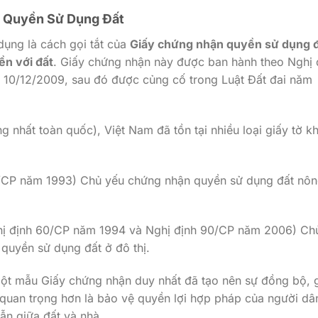
n Quyền Sử Dụng Đất
ụng là cách gọi tắt của
Giấy chứng nhận quyền sử dụng đ
ền với đất
. Giấy chứng nhận này được ban hành theo Nghị 
 10/12/2009, sau đó được củng cố trong Luật Đất đai năm
g nhất toàn quốc), Việt Nam đã tồn tại nhiều loại giấy tờ k
/CP năm 1993) Chủ yếu chứng nhận quyền sử dụng đất nô
hị định 60/CP năm 1994 và Nghị định 90/CP năm 2006) Ch
quyền sử dụng đất ở đô thị.
 một mẫu Giấy chứng nhận duy nhất đã tạo nên sự đồng bộ, 
 quan trọng hơn là bảo vệ quyền lợi hợp pháp của người dâ
ẫn giữa đất và nhà.