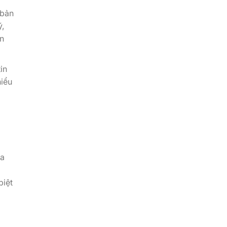
 bản
ý,
n
in
hiểu
óa
biệt