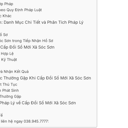
Hợp Pháp
heo Quy Định Pháp Luật
ục Khác
: Danh Mục Chi Tiết và Phân Tích Pháp Lý
ồ Sơ
Sóc Sơn trong Tiếp Nhận Hồ Sơ
n Cấp Đổi Sổ Mới Xã Sóc Sơn
h Hợp Lệ
 Kỹ Thuật
và Nhận Kết Quả
Mắc Thường Gặp Khi Cấp Đổi Sổ Mới Xã Sóc Sơn
ết Thủ Tục
n Phát Sinh
 Thường Gặp
Pháp Lý về Cấp Đổi Sổ Mới Xã Sóc Sơn
Tế
 liên hệ ngay 038.945.7777: