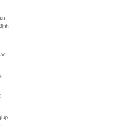
ất,
định
hác
ng
ủ
giúp
n