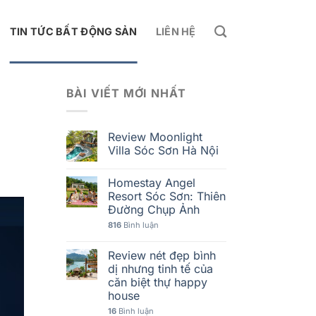
TIN TỨC BẤT ĐỘNG SẢN
LIÊN HỆ
BÀI VIẾT MỚI NHẤT
Review Moonlight
Villa Sóc Sơn Hà Nội
Homestay Angel
Resort Sóc Sơn: Thiên
Đường Chụp Ảnh
816
Bình luận
Review nét đẹp bình
dị nhưng tinh tế của
căn biệt thự happy
house
16
Bình luận