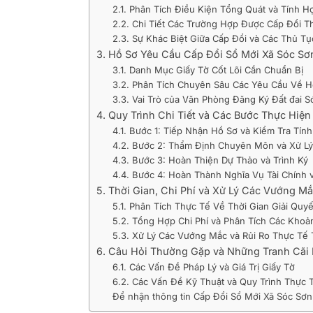
2.1. Phân Tích Điều Kiện Tổng Quát và Tính 
2.2. Chi Tiết Các Trường Hợp Được Cấp Đổi T
2.3. Sự Khác Biệt Giữa Cấp Đổi và Các Thủ T
3. Hồ Sơ Yêu Cầu Cấp Đổi Sổ Mới Xã Sóc Sơn
3.1. Danh Mục Giấy Tờ Cốt Lõi Cần Chuẩn Bị
3.2. Phân Tích Chuyên Sâu Các Yêu Cầu Về H
3.3. Vai Trò của Văn Phòng Đăng Ký Đất đai 
4. Quy Trình Chi Tiết và Các Bước Thực Hiệ
4.1. Bước 1: Tiếp Nhận Hồ Sơ và Kiểm Tra Tín
4.2. Bước 2: Thẩm Định Chuyên Môn và Xử Lý
4.3. Bước 3: Hoàn Thiện Dự Thảo và Trình Ký
4.4. Bước 4: Hoàn Thành Nghĩa Vụ Tài Chính 
5. Thời Gian, Chi Phí và Xử Lý Các Vướng 
5.1. Phân Tích Thực Tế Về Thời Gian Giải Quy
5.2. Tổng Hợp Chi Phí và Phân Tích Các Khoả
5.3. Xử Lý Các Vướng Mắc và Rủi Ro Thực Tế
6. Câu Hỏi Thường Gặp và Những Tranh Cãi 
6.1. Các Vấn Đề Pháp Lý và Giá Trị Giấy Tờ
6.2. Các Vấn Đề Kỹ Thuật và Quy Trình Thực 
Để nhận thông tin Cấp Đổi Sổ Mới Xã Sóc Sơn