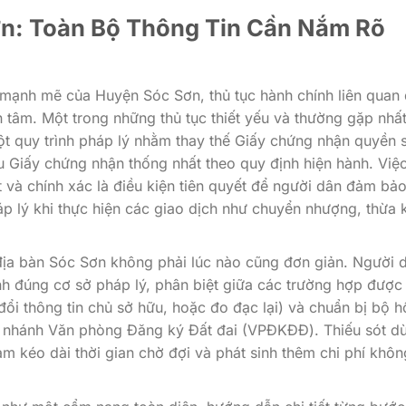
ơn: Toàn Bộ Thông Tin Cần Nắm Rõ
n mạnh mẽ của Huyện Sóc Sơn, thủ tục hành chính liên quan
tâm. Một trong những thủ tục thiết yếu và thường gặp nhấ
t quy trình pháp lý nhằm thay thế Giấy chứng nhận quyền 
 Giấy chứng nhận thống nhất theo quy định hiện hành. Việ
và chính xác là điều kiện tiên quyết để người dân đảm bả
áp lý khi thực hiện các giao dịch như chuyển nhượng, thừa 
địa bàn Sóc Sơn không phải lúc nào cũng đơn giản. Người 
nh đúng cơ sở pháp lý, phân biệt giữa các trường hợp được
ổi thông tin chủ sở hữu, hoặc đo đạc lại) và chuẩn bị bộ h
i nhánh Văn phòng Đăng ký Đất đai (VPĐKĐĐ). Thiếu sót d
làm kéo dài thời gian chờ đợi và phát sinh thêm chi phí khôn