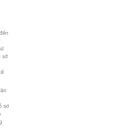
 đến
t
sử
c sở
o
kế
dân
ồ sơ
ù
g