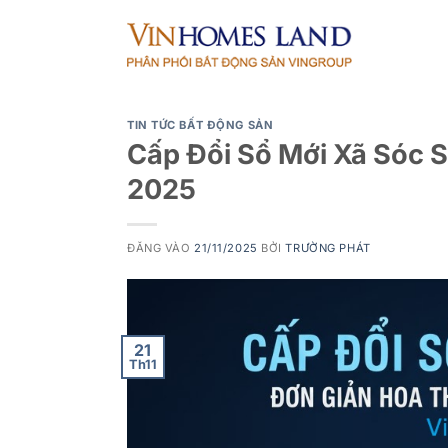
Bỏ
qua
nội
dung
TIN TỨC BẤT ĐỘNG SẢN
Cấp Đổi Sổ Mới Xã Sóc 
2025
ĐĂNG VÀO
21/11/2025
BỞI
TRƯỜNG PHÁT
21
Th11