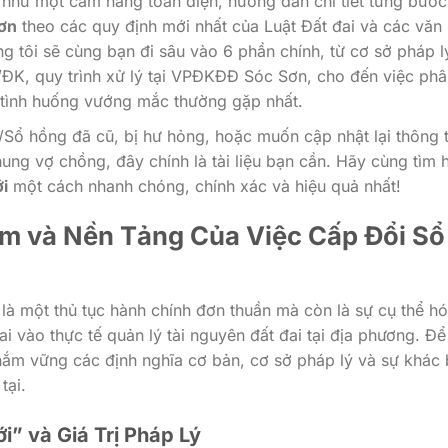
 như một cẩm nang toàn diện, hướng dẫn chi tiết từng bước
Sơn
theo các quy định mới nhất của Luật Đất đai và các văn
tôi sẽ cùng bạn đi sâu vào 6 phần chính, từ cơ sở pháp l
/ĐK, quy trình xử lý tại VPĐKĐĐ Sóc Sơn, cho đến việc phâ
ác tình huống vướng mắc thường gặp nhất.
ổ hồng đã cũ, bị hư hỏng, hoặc muốn cập nhật lại thông t
ung vợ chồng, đây chính là tài liệu bạn cần. Hãy cùng tìm 
i
một cách nhanh chóng, chính xác và hiệu quả nhất!
iệm và Nền Tảng Của Việc Cấp Đổi Sổ
là một thủ tục hành chính đơn thuần mà còn là sự cụ thể h
i vào thực tế quản lý tài nguyên đất đai tại địa phương. Để
 nắm vững các định nghĩa cơ bản, cơ sở pháp lý và sự khác 
tại.
i” và Giá Trị Pháp Lý