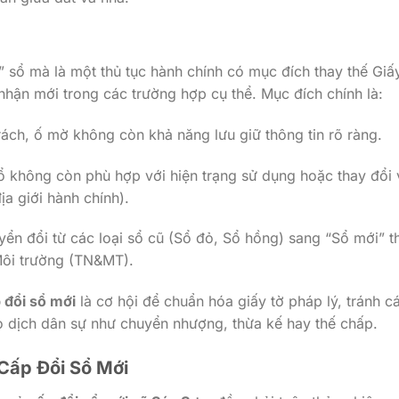
i” sổ mà là một thủ tục hành chính có mục đích thay thế Giấ
ận mới trong các trường hợp cụ thể. Mục đích chính là:
rách, ố mờ không còn khả năng lưu giữ thông tin rõ ràng.
sổ không còn phù hợp với hiện trạng sử dụng hoặc thay đổi 
ịa giới hành chính).
ển đổi từ các loại sổ cũ (Sổ đỏ, Sổ hồng) sang “Sổ mới” t
Môi trường (TN&MT).
 đổi sổ mới
là cơ hội để chuẩn hóa giấy tờ pháp lý, tránh c
iao dịch dân sự như chuyển nhượng, thừa kế hay thế chấp.
 Cấp Đổi Sổ Mới