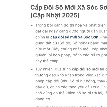
Cấp Đổi Sổ Mới Xã Sóc S
(Cập Nhật 2025)
Trong bối cảnh đô thị hóa và phát triể
đất đai ngày càng được người dân quan 
chính là
cấp đổi sổ mới xã Sóc Sơn
– mộ
dụng đất cũ (Sổ đỏ, Sổ hồng) bằng mẫu
hữu một Giấy chứng nhận mới, cập nhật 
quyền lợi hợp pháp, tránh các rủi ro ph
hay thế chấp.
Tuy nhiên, quá trình
cấp đổi sổ mới
tại 
thường gặp khó khăn trong việc xác đị
phép cấp đổi (như Sổ bị hư hỏng, thay đ
đầy đủ, chính xác theo yêu cầu của Ch
nhỏ cũng có thể khiến hồ sơ bị trả lại, 
đáng có.