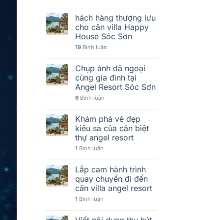
hách hàng thượng lưu
cho căn villa Happy
House Sóc Sơn
19
Bình luận
Chụp ảnh dã ngoại
cùng gia đình tại
Angel Resort Sóc Sơn
6
Bình luận
Khám phá vẻ đẹp
kiêu sa của căn biệt
thự angel resort
1
Bình luận
Lắp cam hành trình
quay chuyến đi đến
căn villa angel resort
1
Bình luận
Viết nội dung thu hút