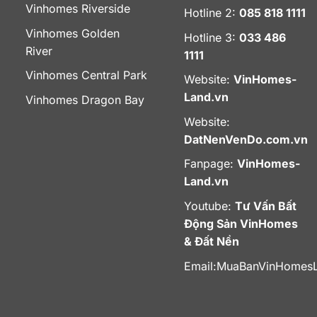
Vinhomes Riverside
Hotline 2:
085 818 1111
Vinhomes Golden
Hotline 3:
033 486
River
1111
Vinhomes Central Park
Website:
VinHomes-
Land.vn
Vinhomes Dragon Bay
Website:
DatNenVenDo.com.vn
Fanpage:
VinHomes-
Land.vn
Youtube:
Tư Vấn Bất
Động Sản VinHomes
& Đất Nền
Email:
MuaBanVinHomes