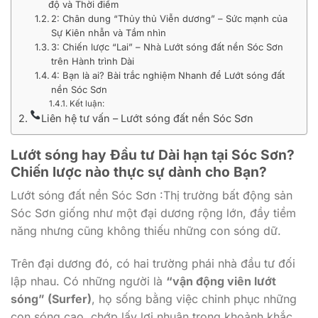
độ và Thời điểm
2: Chân dung “Thủy thủ Viễn dương” – Sức mạnh của
Sự Kiên nhẫn và Tầm nhìn
3: Chiến lược “Lai” – Nhà Lướt sóng đất nền Sóc Sơn
trên Hành trình Dài
4: Bạn là ai? Bài trắc nghiệm Nhanh để Lướt sóng đất
nền Sóc Sơn
Kết luận:
Liên hệ tư vấn – Lướt sóng đất nền Sóc Sơn
Lướt sóng hay Đầu tư Dài hạn tại Sóc Sơn?
Chiến lược nào thực sự dành cho Bạn?
Lướt sóng đất nền Sóc Sơn :Thị trường bất động sản
Sóc Sơn giống như một đại dương rộng lớn, đầy tiềm
năng nhưng cũng không thiếu những con sóng dữ.
Trên đại dương đó, có hai trường phái nhà đầu tư đối
lập nhau. Có những người là
“vận động viên lướt
sóng” (Surfer)
, họ sống bằng việc chinh phục những
con sóng cao, chớp lấy lợi nhuận trong khoảnh khắc.