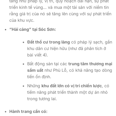
tảng như pháp lý, vị trí, quy hoạch dài hạn, sự phát
triển kinh tế vùng… và mua một tài sản với niềm tin
rằng giá trị của nó sẽ tăng lên cùng với sự phát triển
của khu vực.
“Hải cảng” tại Sóc Sơn:
Đất thổ cư trong làng
có pháp lý sạch, gần
khu dân cư hiện hữu (như đã phân tích ở
bài viết 4).
Bất động sản tại các
trung tâm thương mại
sầm uất
như Phù Lỗ, có khả năng tạo dòng
tiền ổn định.
Những
khu đất lớn có vị trí chiến lược
, có
tiềm năng phát triển thành một dự án nhỏ
trong tương lai.
Hành trang cần có: