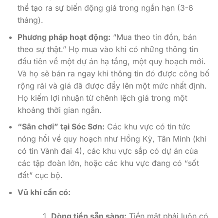
thể tạo ra sự biến động giá trong ngắn hạn (3-6
tháng).
Phương pháp hoạt động:
“Mua theo tin đồn, bán
theo sự thật.” Họ mua vào khi có những thông tin
đầu tiên về một dự án hạ tầng, một quy hoạch mới.
Và họ sẽ bán ra ngay khi thông tin đó được công bố
rộng rãi và giá đã được đẩy lên một mức nhất định.
Họ kiếm lợi nhuận từ chênh lệch giá trong một
khoảng thời gian ngắn.
“Sân chơi” tại Sóc Sơn:
Các khu vực có tin tức
nóng hổi về quy hoạch như Hồng Kỳ, Tân Minh (khi
có tin Vành đai 4), các khu vực sắp có dự án của
các tập đoàn lớn, hoặc các khu vực đang có “sốt
đất” cục bộ.
Vũ khí cần có:
Dòng tiền sẵn sàng:
Tiền mặt phải luôn có