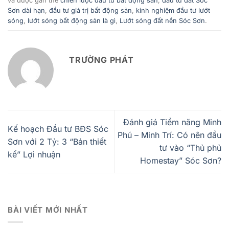
và được gắn thẻ
chiến lược đầu tư bất động sản
,
đầu tư đất Sóc
Sơn dài hạn
,
đầu tư giá trị bất động sản
,
kinh nghiệm đầu tư lướt
sóng
,
lướt sóng bất động sản là gì
,
Lướt sóng đất nền Sóc Sơn
.
TRƯỜNG PHÁT
Đánh giá Tiềm năng Minh
Kế hoạch Đầu tư BĐS Sóc
Phú – Minh Trí: Có nên đầu
Sơn với 2 Tỷ: 3 “Bản thiết
tư vào “Thủ phủ
kế” Lợi nhuận
Homestay” Sóc Sơn?
BÀI VIẾT MỚI NHẤT