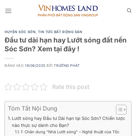
Bỏ
qua
nội
dung
HUYỆN SÓC SƠN
,
TIN TỨC BẤT ĐỘNG SẢN
Đầu tư dài hạn hay Lướt sóng đất nền
Sóc Sơn? Xem tại đây !
ĐĂNG VÀO
19/06/2025
BỞI
TRƯỜNG PHÁT
Rate this post
Tóm Tắt Nội Dung
Lướt sóng hay Đầu tư Dài hạn tại Sóc Sơn? Chiến lược
nào thực sự dành cho Bạn?
1: Chân dung “Nhà Lướt sóng” – Nghệ thuật của Tốc