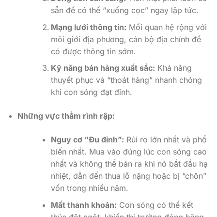
sẵn để có thể “xuống cọc” ngay lập tức.
Mạng lưới thông tin:
Mối quan hệ rộng với
môi giới địa phương, cán bộ địa chính để
có được thông tin sớm.
Kỹ năng bán hàng xuất sắc:
Khả năng
thuyết phục và “thoát hàng” nhanh chóng
khi con sóng đạt đỉnh.
Những vực thẳm rình rập:
Nguy cơ “Đu đỉnh”:
Rủi ro lớn nhất và phổ
biến nhất. Mua vào đúng lúc con sóng cao
nhất và không thể bán ra khi nó bắt đầu hạ
nhiệt, dẫn đến thua lỗ nặng hoặc bị “chôn”
vốn trong nhiều năm.
Mất thanh khoản:
Con sóng có thể kết
thúc đột ngột, khiến thị trường đóng băng.