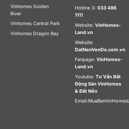
Vinhomes Golden
Hotline 3:
033 486
River
1111
Vinhomes Central Park
Website:
VinHomes-
Land.vn
Vinhomes Dragon Bay
Website:
DatNenVenDo.com.vn
Fanpage:
VinHomes-
Land.vn
Youtube:
Tư Vấn Bất
Động Sản VinHomes
& Đất Nền
Email:
MuaBanVinHomes