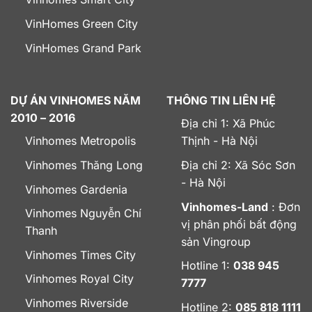
VinHomes Green City
VinHomes Grand Park
DỰ ÁN VINHOMES NĂM
THÔNG TIN LIÊN HỆ
2010 – 2016
Địa chỉ 1: Xã Phúc
Vinhomes Metropolis
Thịnh - Hà Nội
Vinhomes Thăng Long
Địa chỉ 2: Xã Sóc Sơn
- Hà Nội
Vinhomes Gardenia
Vinhomes-Land
: Đơn
Vinhomes Nguyễn Chí
vị phân phối bất động
Thanh
sản Vingroup
Vinhomes Times City
Hotline 1:
038 945
Vinhomes Royal City
7777
Vinhomes Riverside
Hotline 2:
085 818 1111