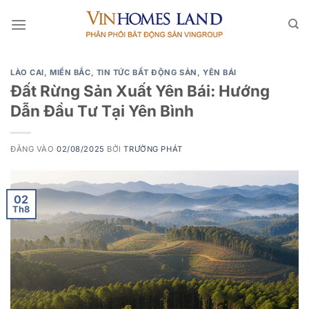
Bỏ
qua
nội
dung
LÀO CAI
,
MIỀN BẮC
,
TIN TỨC BẤT ĐỘNG SẢN
,
YÊN BÁI
Đất Rừng Sản Xuất Yên Bái: Hướng
Dẫn Đầu Tư Tại Yên Bình
ĐĂNG VÀO
02/08/2025
BỞI
TRƯỜNG PHÁT
02
Th8