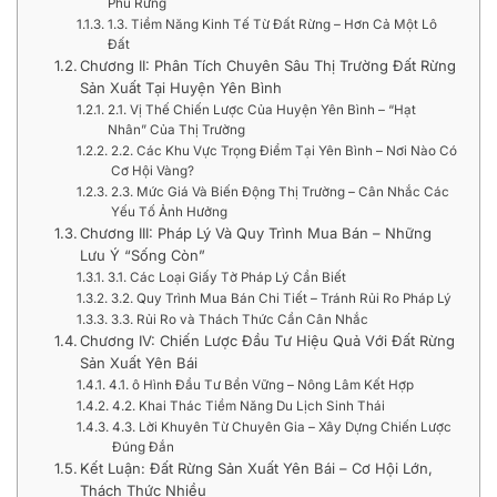
Phủ Rừng
1.3. Tiềm Năng Kinh Tế Từ Đất Rừng – Hơn Cả Một Lô
Đất
Chương II: Phân Tích Chuyên Sâu Thị Trường Đất Rừng
Sản Xuất Tại Huyện Yên Bình
2.1. Vị Thế Chiến Lược Của Huyện Yên Bình – “Hạt
Nhân” Của Thị Trường
2.2. Các Khu Vực Trọng Điểm Tại Yên Bình – Nơi Nào Có
Cơ Hội Vàng?
2.3. Mức Giá Và Biến Động Thị Trường – Cân Nhắc Các
Yếu Tố Ảnh Hưởng
Chương III: Pháp Lý Và Quy Trình Mua Bán – Những
Lưu Ý “Sống Còn”
3.1. Các Loại Giấy Tờ Pháp Lý Cần Biết
3.2. Quy Trình Mua Bán Chi Tiết – Tránh Rủi Ro Pháp Lý
3.3. Rủi Ro và Thách Thức Cần Cân Nhắc
Chương IV: Chiến Lược Đầu Tư Hiệu Quả Với Đất Rừng
Sản Xuất Yên Bái
4.1. ô Hình Đầu Tư Bền Vững – Nông Lâm Kết Hợp
4.2. Khai Thác Tiềm Năng Du Lịch Sinh Thái
4.3. Lời Khuyên Từ Chuyên Gia – Xây Dựng Chiến Lược
Đúng Đắn
Kết Luận: Đất Rừng Sản Xuất Yên Bái – Cơ Hội Lớn,
Thách Thức Nhiều