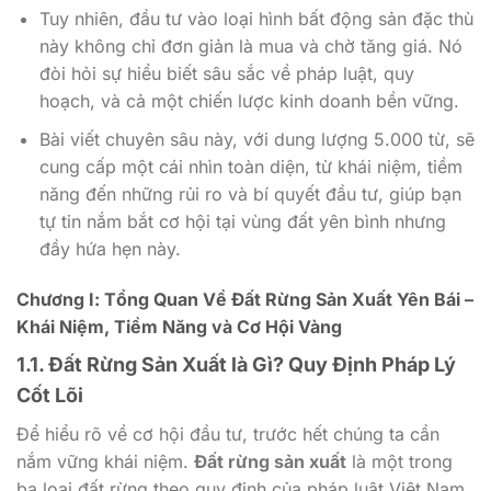
Tuy nhiên, đầu tư vào loại hình bất động sản đặc thù
này không chỉ đơn giản là mua và chờ tăng giá. Nó
đòi hỏi sự hiểu biết sâu sắc về pháp luật, quy
hoạch, và cả một chiến lược kinh doanh bền vững.
Bài viết chuyên sâu này, với dung lượng 5.000 từ, sẽ
cung cấp một cái nhìn toàn diện, từ khái niệm, tiềm
năng đến những rủi ro và bí quyết đầu tư, giúp bạn
tự tin nắm bắt cơ hội tại vùng đất yên bình nhưng
đầy hứa hẹn này.
Chương I: Tổng Quan Về Đất Rừng Sản Xuất Yên Bái –
Khái Niệm, Tiềm Năng và Cơ Hội Vàng
1.1. Đất Rừng Sản Xuất là Gì? Quy Định Pháp Lý
Cốt Lõi
Để hiểu rõ về cơ hội đầu tư, trước hết chúng ta cần
nắm vững khái niệm.
Đất rừng sản xuất
là một trong
ba loại đất rừng theo quy định của pháp luật Việt Nam