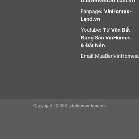
DatNenVenDo.com.vn
Fanpage:
VinHomes-
Land.vn
Youtube:
Tư Vấn Bất
Động Sản VinHomes
& Đất Nền
Email:
MuaBanVinHomes
Copyright 2026 ©
vinhomes-land.vn