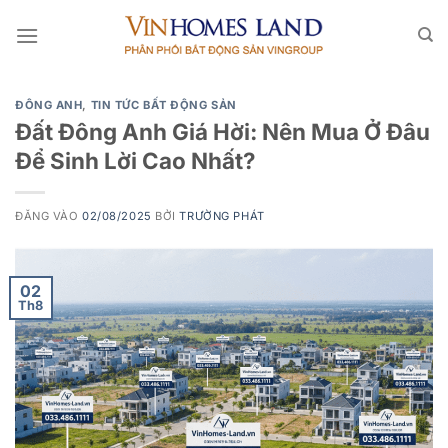
Bỏ
qua
nội
dung
ĐÔNG ANH
,
TIN TỨC BẤT ĐỘNG SẢN
Đất Đông Anh Giá Hời: Nên Mua Ở Đâu
Để Sinh Lời Cao Nhất?
ĐĂNG VÀO
02/08/2025
BỞI
TRƯỜNG PHÁT
02
Th8