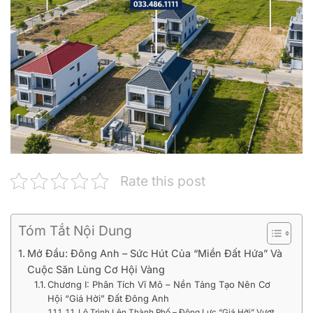
Rate this post
Tóm Tắt Nội Dung
Mở Đầu: Đông Anh – Sức Hút Của “Miền Đất Hứa” Và
Cuộc Săn Lùng Cơ Hội Vàng
Chương I: Phân Tích Vĩ Mô – Nền Tảng Tạo Nên Cơ
Hội “Giá Hời” Đất Đông Anh
1.1. Lộ Trình Lên Thành Phố – Động Lực “Giá Hời” Vượt