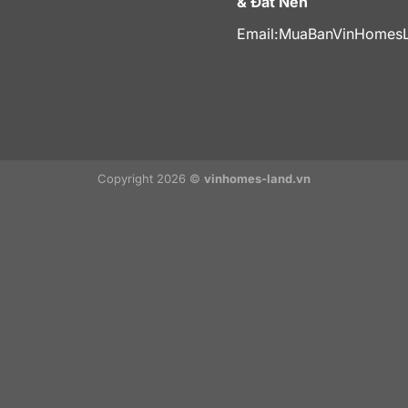
& Đất Nền
Email:
MuaBanVinHomes
Copyright 2026 ©
vinhomes-land.vn