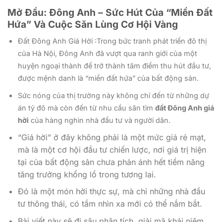
Mở Đầu: Đông Anh – Sức Hút Của “Miền Đất
Hứa” Và Cuộc Săn Lùng Cơ Hội Vàng
Đất Đông Anh Giá Hời :Trong bức tranh phát triển đô thị
của Hà Nội, Đông Anh đã vượt qua ranh giới của một
huyện ngoại thành để trở thành tâm điểm thu hút đầu tư,
được mệnh danh là “miền đất hứa” của bất động sản.
Sức nóng của thị trường này không chỉ đến từ những dự
án tỷ đô mà còn đến từ nhu cầu săn tìm
đất Đông Anh giá
hời
của hàng nghìn nhà đầu tư và người dân.
“Giá hời” ở đây không phải là một mức giá rẻ mạt,
mà là một cơ hội đầu tư chiến lược, nơi giá trị hiện
tại của bất động sản chưa phản ánh hết tiềm năng
tăng trưởng khổng lồ trong tương lai.
Đó là một món hời thực sự, mà chỉ những nhà đầu
tư thông thái, có tầm nhìn xa mới có thể nắm bắt.
Bài viết này sẽ đi sâu phân tích, giải mã khái niệm