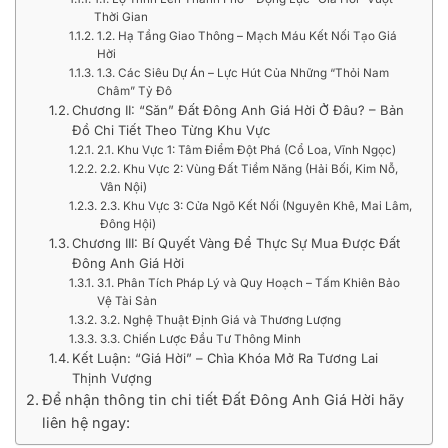
Thời Gian
1.2. Hạ Tầng Giao Thông – Mạch Máu Kết Nối Tạo Giá
Hời
1.3. Các Siêu Dự Án – Lực Hút Của Những “Thỏi Nam
Châm” Tỷ Đô
Chương II: “Săn” Đất Đông Anh Giá Hời Ở Đâu? – Bản
Đồ Chi Tiết Theo Từng Khu Vực
2.1. Khu Vực 1: Tâm Điểm Đột Phá (Cổ Loa, Vĩnh Ngọc)
2.2. Khu Vực 2: Vùng Đất Tiềm Năng (Hải Bối, Kim Nỗ,
Vân Nội)
2.3. Khu Vực 3: Cửa Ngõ Kết Nối (Nguyên Khê, Mai Lâm,
Đông Hội)
Chương III: Bí Quyết Vàng Để Thực Sự Mua Được Đất
Đông Anh Giá Hời
3.1. Phân Tích Pháp Lý và Quy Hoạch – Tấm Khiên Bảo
Vệ Tài Sản
3.2. Nghệ Thuật Định Giá và Thương Lượng
3.3. Chiến Lược Đầu Tư Thông Minh
Kết Luận: “Giá Hời” – Chìa Khóa Mở Ra Tương Lai
Thịnh Vượng
Để nhận thông tin chi tiết Đất Đông Anh Giá Hời hãy
liên hệ ngay: