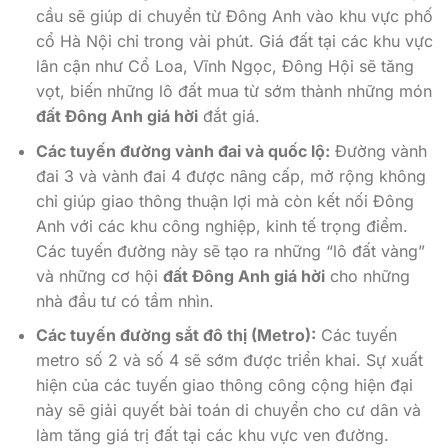
cầu sẽ giúp di chuyển từ Đông Anh vào khu vực phố
cổ Hà Nội chỉ trong vài phút. Giá đất tại các khu vực
lân cận như Cổ Loa, Vĩnh Ngọc, Đông Hội sẽ tăng
vọt, biến những lô đất mua từ sớm thành những món
đất Đông Anh giá hời
đắt giá.
Các tuyến đường vành đai và quốc lộ:
Đường vành
đai 3 và vành đai 4 được nâng cấp, mở rộng không
chỉ giúp giao thông thuận lợi mà còn kết nối Đông
Anh với các khu công nghiệp, kinh tế trọng điểm.
Các tuyến đường này sẽ tạo ra những “lô đất vàng”
và những cơ hội
đất Đông Anh giá hời
cho những
nhà đầu tư có tầm nhìn.
Các tuyến đường sắt đô thị (Metro):
Các tuyến
metro số 2 và số 4 sẽ sớm được triển khai. Sự xuất
hiện của các tuyến giao thông công cộng hiện đại
này sẽ giải quyết bài toán di chuyển cho cư dân và
làm tăng giá trị đất tại các khu vực ven đường.