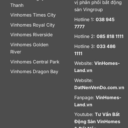
vị phân phối bất động
Thanh
sản Vingroup
Vinhomes Times City
Hotline 1:
038 945
Vinhomes Royal City
7777
Vinhomes Riverside
Hotline 2:
085 818 1111
Vinhomes Golden
Hotline 3:
033 486
River
1111
Vinhomes Central Park
Website:
VinHomes-
Land.vn
Vinhomes Dragon Bay
Website:
DatNenVenDo.com.vn
Fanpage:
VinHomes-
Land.vn
Youtube:
Tư Vấn Bất
Động Sản VinHomes