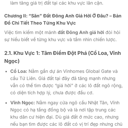
làm tăng giá trị đất tại các khu vực lân cận.
Chương II: “Săn” Đất Đông Anh Giá Hời Ở Đâu? – Bản
Đồ Chi Tiết Theo Từng Khu Vực
Việc tìm kiếm một mảnh
đất Đông Anh giá hời
đòi hỏi
sự hiểu biết về từng khu vực và tầm nhìn chiến lược.
2.1. Khu Vực 1: Tâm Điểm Đột Phá (Cổ Loa, Vĩnh
Ngọc)
Cổ Loa:
Nằm gần dự án Vinhomes Global Gate và
cầu Tứ Liên. Giá đất tại đây đã tăng mạnh nhưng
vẫn có thể tìm được “giá hời” ở các lô đất ngõ rộng,
có diện tích hợp lý, chưa được đầu cơ.
Vĩnh Ngọc:
Nằm ngay cửa ngõ cầu Nhật Tân, Vĩnh
Ngọc có hạ tầng đồng bộ và là nơi tập trung các
khu dân cư hiện đại. Dù giá đất ở mức cao, nhưng
nếu bạn tìm được các lô đất có vị trí đẹp nhưng chủ