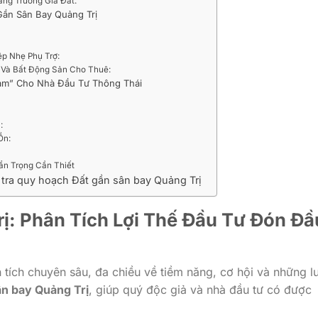
ăng Trưởng Giá Đất:
 Gần Sân Bay Quảng Trị
ệp Nhẹ Phụ Trợ:
 Và Bất Động Sản Cho Thuê:
Nam” Cho Nhà Đầu Tư Thông Thái
:
Ồn:
ẩn Trọng Cần Thiết
 tra quy hoạch Đất gần sân bay Quảng Trị
ị: Phân Tích Lợi Thế Đầu Tư Đón Đầ
n tích chuyên sâu, đa chiều về tiềm năng, cơ hội và những l
ân bay Quảng Trị
, giúp quý độc giả và nhà đầu tư có được