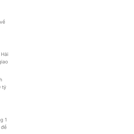
 về
 Hải
giao
h
 tỷ
g 1
 để