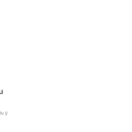
u
ưu ý