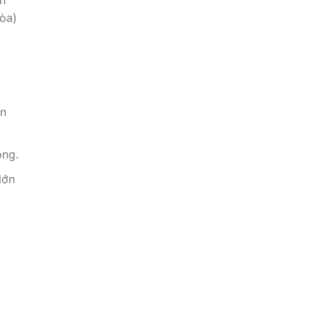
òa)
ển
ộng.
lớn
g