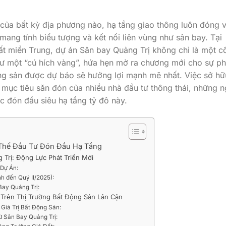
i của bất kỳ địa phương nào, hạ tầng giao thông luôn đóng v
 mang tính biểu tượng và kết nối liên vùng như sân bay. Tại
đất miền Trung, dự án Sân bay Quảng Trị không chỉ là một c
hư một “cú hích vàng”, hứa hẹn mở ra chương mới cho sự ph
động sản được dự báo sẽ hưởng lợi mạnh mẽ nhất. Việc sở hữ
 mục tiêu săn đón của nhiều nhà đầu tư thông thái, những n
iệc đón đầu siêu hạ tầng tỷ đô này.
i Thế Đầu Tư Đón Đầu Hạ Tầng
 Trị: Động Lực Phát Triển Mới
 Dự Án:
nh đến Quý II/2025):
ay Quảng Trị:
 Trên Thị Trường Bất Động Sản Lân Cận
Giá Trị Bất Động Sản:
ừ Sân Bay Quảng Trị: