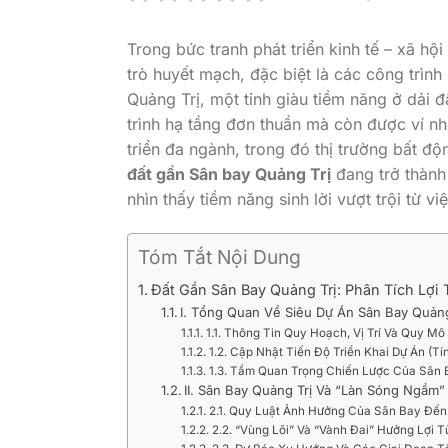
Trong bức tranh phát triển kinh tế – xã hộ
trò huyết mạch, đặc biệt là các công trình
Quảng Trị, một tỉnh giàu tiềm năng ở dải 
trình hạ tầng đơn thuần mà còn được ví n
triển đa ngành, trong đó thị trường bất 
đất gần Sân bay Quảng Trị
đang trở thành
nhìn thấy tiềm năng sinh lời vượt trội từ v
Tóm Tắt Nội Dung
Đất Gần Sân Bay Quảng Trị: Phân Tích Lợ
I. Tổng Quan Về Siêu Dự Án Sân Bay Quảng
1.1. Thông Tin Quy Hoạch, Vị Trí Và Quy Mô
1.2. Cập Nhật Tiến Độ Triển Khai Dự Án (Tí
1.3. Tầm Quan Trọng Chiến Lược Của Sân B
II. Sân Bay Quảng Trị Và “Làn Sóng Ngầm”
2.1. Quy Luật Ảnh Hưởng Của Sân Bay Đến 
2.2. “Vùng Lõi” Và “Vành Đai” Hưởng Lợi T