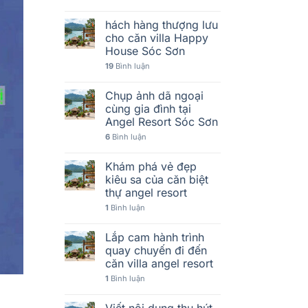
hách hàng thượng lưu
cho căn villa Happy
House Sóc Sơn
19
Bình luận
Chụp ảnh dã ngoại
cùng gia đình tại
Angel Resort Sóc Sơn
6
Bình luận
Khám phá vẻ đẹp
kiêu sa của căn biệt
thự angel resort
1
Bình luận
Lắp cam hành trình
quay chuyến đi đến
căn villa angel resort
1
Bình luận
Viết nội dung thu hút