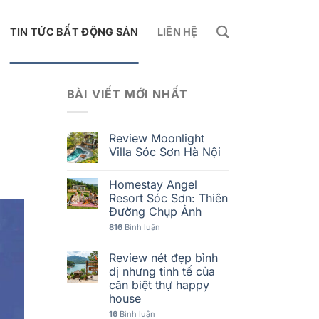
TIN TỨC BẤT ĐỘNG SẢN
LIÊN HỆ
BÀI VIẾT MỚI NHẤT
Review Moonlight
Villa Sóc Sơn Hà Nội
Homestay Angel
Resort Sóc Sơn: Thiên
Đường Chụp Ảnh
816
Bình luận
Review nét đẹp bình
dị nhưng tinh tế của
căn biệt thự happy
house
16
Bình luận