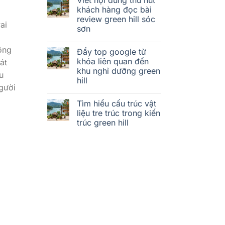
khách hàng đọc bài
review green hill sóc
ai
sơn
ông
Đẩy top google từ
khóa liên quan đến
át
khu nghỉ dưỡng green
u
hill
gười
Tìm hiểu cấu trúc vật
liệu tre trúc trong kiến
trúc green hill