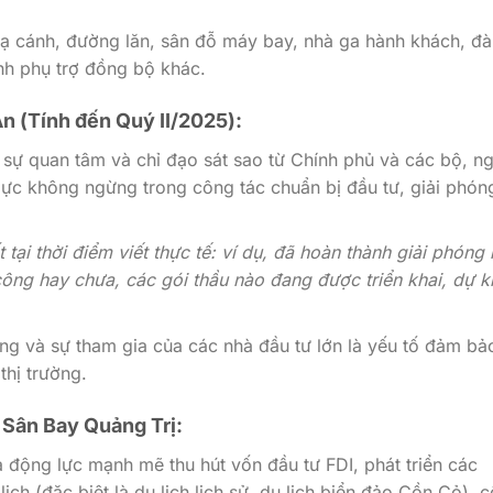
 cánh, đường lăn, sân đỗ máy bay, nhà ga hành khách, đà
nh phụ trợ đồng bộ khác.
Án (Tính đến Quý II/2025):
sự quan tâm và chỉ đạo sát sao từ Chính phủ và các bộ, n
lực không ngừng trong công tác chuẩn bị đầu tư, giải phón
 tại thời điểm viết thực tế: ví dụ, đã hoàn thành giải phóng
ông hay chưa, các gói thầu nào đang được triển khai, dự k
ng và sự tham gia của các nhà đầu tư lớn là yếu tố đảm bả
thị trường.
 Sân Bay Quảng Trị:
 động lực mạnh mẽ thu hút vốn đầu tư FDI, phát triển các
ịch (đặc biệt là du lịch lịch sử, du lịch biển đảo Cồn Cỏ), 