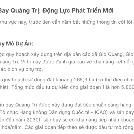
Bay Quảng Trị: Động Lực Phát Triển Mới
hu vực này, trước tiên cần nắm bắt những thông tin cốt lõi
Quy Mô Dự Án:
c quy hoạch xây dựng trên địa bàn các xã Gio Quang, Gio
uảng Trị. Vị trí này được đánh giá cao về khả năng kết nối 
các dịch vụ phụ trợ.
h quy hoạch sử dụng đất khoảng 265,3 ha (có thể điều chỉn
hật). Tổng mức đầu tư dự kiến cho giai đoạn 1 là hơn 5.800
n bay Quảng Trị được xây dựng đạt tiêu chuẩn cảng hàng
 Tổ chức Hàng không Dân dụng Quốc tế – ICAO) và sân bay
kiến đến năm 2030), sân bay sẽ có khả năng tiếp nhận khoản
g hóa/năm. Các giai đoạn tiếp theo sẽ được đầu tư mở rộng