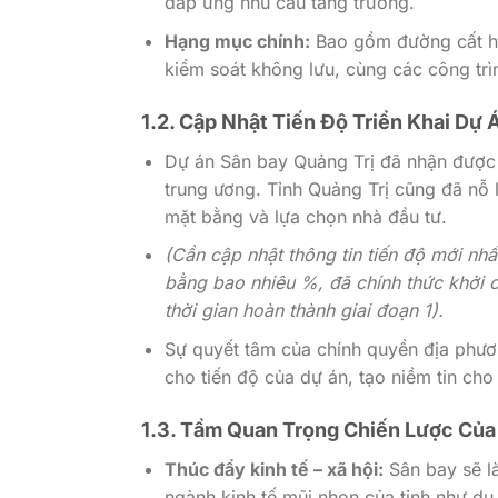
đáp ứng nhu cầu tăng trưởng.
Hạng mục chính:
Bao gồm đường cất hạ
kiểm soát không lưu, cùng các công trì
1.2. Cập Nhật Tiến Độ Triển Khai Dự 
Dự án Sân bay Quảng Trị đã nhận được 
trung ương. Tỉnh Quảng Trị cũng đã nỗ 
mặt bằng và lựa chọn nhà đầu tư.
(Cần cập nhật thông tin tiến độ mới nhất
bằng bao nhiêu %, đã chính thức khởi c
thời gian hoàn thành giai đoạn 1).
Sự quyết tâm của chính quyền địa phươ
cho tiến độ của dự án, tạo niềm tin cho 
1.3. Tầm Quan Trọng Chiến Lược Của
Thúc đẩy kinh tế – xã hội:
Sân bay sẽ là
ngành kinh tế mũi nhọn của tỉnh như du l