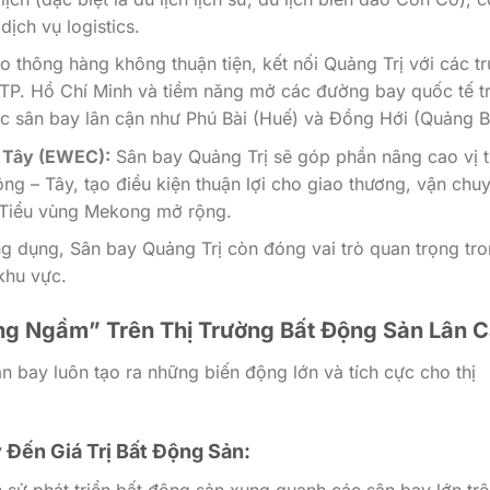
ịch vụ logistics.
 thông hàng không thuận tiện, kết nối Quảng Trị với các t
, TP. Hồ Chí Minh và tiềm năng mở các đường bay quốc tế t
các sân bay lân cận như Phú Bài (Huế) và Đồng Hới (Quảng B
– Tây (EWEC):
Sân bay Quảng Trị sẽ góp phần nâng cao vị 
ông – Tây, tạo điều kiện thuận lợi cho giao thương, vận chu
 Tiểu vùng Mekong mở rộng.
g dụng, Sân bay Quảng Trị còn đóng vai trò quan trọng tr
khu vực.
óng Ngầm” Trên Thị Trường Bất Động Sản Lân 
n bay luôn tạo ra những biến động lớn và tích cực cho thị
 Đến Giá Trị Bất Động Sản:
 sử phát triển bất động sản xung quanh các sân bay lớn tr