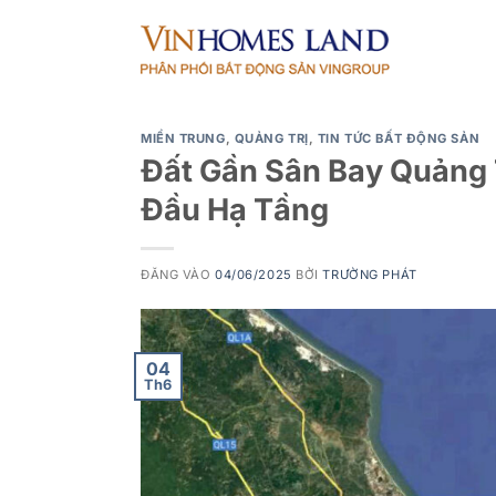
Bỏ
qua
nội
dung
MIỀN TRUNG
,
QUẢNG TRỊ
,
TIN TỨC BẤT ĐỘNG SẢN
Đất Gần Sân Bay Quảng T
Đầu Hạ Tầng
ĐĂNG VÀO
04/06/2025
BỞI
TRƯỜNG PHÁT
04
Th6