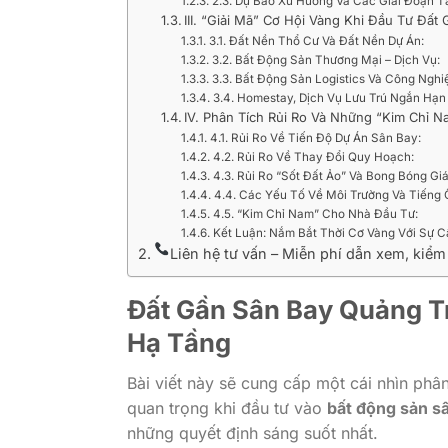
2.3. Dự Báo Xu Hướng Và Các Giai Đoạn T
III. “Giải Mã” Cơ Hội Vàng Khi Đầu Tư Đất
3.1. Đất Nền Thổ Cư Và Đất Nền Dự Án:
3.2. Bất Động Sản Thương Mại – Dịch Vụ:
3.3. Bất Động Sản Logistics Và Công Nghi
3.4. Homestay, Dịch Vụ Lưu Trú Ngắn Hạn
IV. Phân Tích Rủi Ro Và Những “Kim Chỉ 
4.1. Rủi Ro Về Tiến Độ Dự Án Sân Bay:
4.2. Rủi Ro Về Thay Đổi Quy Hoạch:
4.3. Rủi Ro “Sốt Đất Ảo” Và Bong Bóng Giá
4.4. Các Yếu Tố Về Môi Trường Và Tiếng 
4.5. “Kim Chỉ Nam” Cho Nhà Đầu Tư:
Kết Luận: Nắm Bắt Thời Cơ Vàng Với Sự C
Liên hệ tư vấn – Miễn phí dẫn xem, kiểm
Đất Gần Sân Bay Quảng Tr
Hạ Tầng
Bài viết này sẽ cung cấp một cái nhìn phâ
quan trọng khi đầu tư vào
bất động sản s
những quyết định sáng suốt nhất.