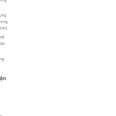
rung
rong
ình).
thế
yển
ong
Cận
ên