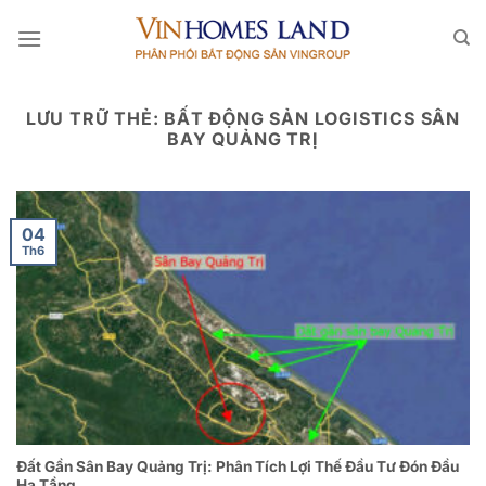
Bỏ
qua
nội
dung
LƯU TRỮ THẺ:
BẤT ĐỘNG SẢN LOGISTICS SÂN
BAY QUẢNG TRỊ
04
Th6
Đất Gần Sân Bay Quảng Trị: Phân Tích Lợi Thế Đầu Tư Đón Đầu
Hạ Tầng