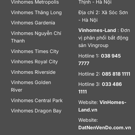
Vinhomes Metropolis
Thịnh - Hà Nội
Vinhomes Thăng Long
Địa chỉ 2: Xã Sóc Sơn
- Hà Nội
Vinhomes Gardenia
Vinhomes-Land
: Đơn
Vinhomes Nguyễn Chí
vị phân phối bất động
Thanh
sản Vingroup
Vinhomes Times City
Hotline 1:
038 945
Vinhomes Royal City
7777
Vinhomes Riverside
Hotline 2:
085 818 1111
Vinhomes Golden
Hotline 3:
033 486
River
1111
Vinhomes Central Park
Website:
VinHomes-
Land.vn
Vinhomes Dragon Bay
Website:
DatNenVenDo.com.vn