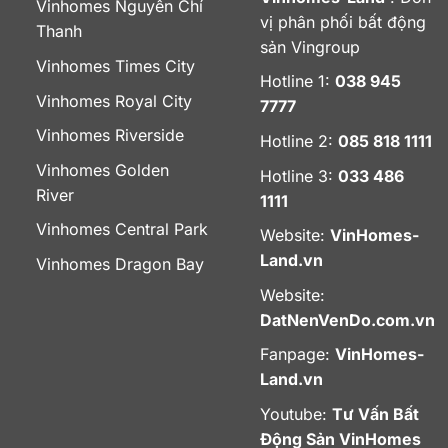
Vinhomes Nguyễn Chí
vị phân phối bất động
Thanh
sản Vingroup
Vinhomes Times City
Hotline 1:
038 945
Vinhomes Royal City
7777
Vinhomes Riverside
Hotline 2:
085 818 1111
Vinhomes Golden
Hotline 3:
033 486
River
1111
Vinhomes Central Park
Website:
VinHomes-
Land.vn
Vinhomes Dragon Bay
Website:
DatNenVenDo.com.vn
Fanpage:
VinHomes-
Land.vn
Youtube:
Tư Vấn Bất
Động Sản VinHomes