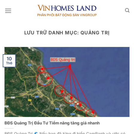
Bỏ
qua
nội
dung
LƯU TRỮ DANH MỤC:
QUẢNG TRỊ
10
Th6
BĐS Quảng Trị Đầu Tư Tiềm năng tăng giá nhanh
BĐS Quảng Trị
Nếu bạn đã từng đi biển CamRanh và ước có