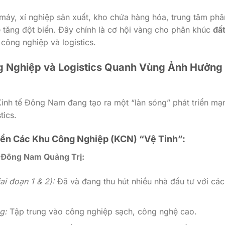
áy, xí nghiệp sản xuất, kho chứa hàng hóa, trung tâm phâ
sẽ tăng đột biến. Đây chính là cơ hội vàng cho phân khúc
đấ
ông nghiệp và logistics.
ng Nghiệp và Logistics Quanh Vùng Ảnh Hưởng
nh tế Đông Nam đang tạo ra một “làn sóng” phát triển mạ
tics.
riển Các Khu Công Nghiệp (KCN) “Vệ Tinh”:
 Đông Nam Quảng Trị:
ai đoạn 1 & 2):
Đã và đang thu hút nhiều nhà đầu tư với các
g:
Tập trung vào công nghiệp sạch, công nghệ cao.