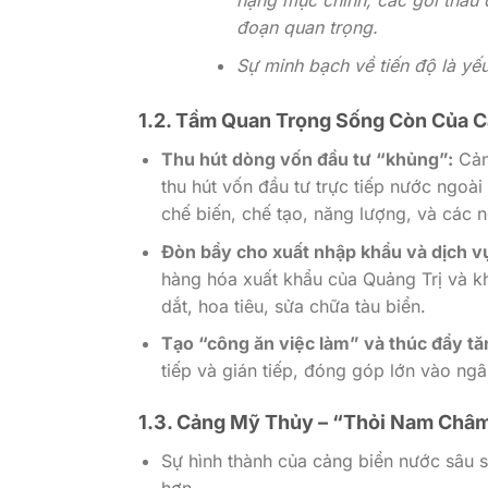
hạng mục chính, các gói thầu đ
đoạn quan trọng.
Sự minh bạch về tiến độ là yếu
1.2. Tầm Quan Trọng Sống Còn Của C
Thu hút dòng vốn đầu tư “khủng”:
Cảng
thu hút vốn đầu tư trực tiếp nước ngoà
chế biến, chế tạo, năng lượng, và các n
Đòn bẩy cho xuất nhập khẩu và dịch vụ
hàng hóa xuất khẩu của Quảng Trị và khu
dắt, hoa tiêu, sửa chữa tàu biển.
Tạo “công ăn việc làm” và thúc đẩy t
tiếp và gián tiếp, đóng góp lớn vào ngâ
1.3. Cảng Mỹ Thủy – “Thỏi Nam Châm
Sự hình thành của cảng biển nước sâu sẽ
hơn.