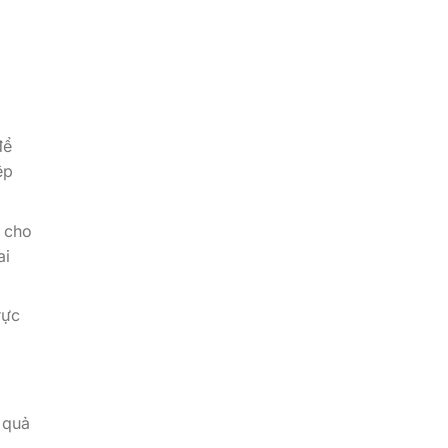
để
ệp
h cho
ai
rực
 quả