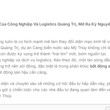
Của Công Nghiệp Và Logistics Quảng Trị, Mở Ra Kỷ Nguy
ng luôn là cú hích mạnh mẽ làm thay đổi diện mạo kinh tế và
 Quảng Trị, dự án Cảng biển nước sâu Mỹ Thủy không chỉ l
còn được kỳ vọng trở thành “trái tim” mới, bơm nguồn lực
 nghiệp và dịch vụ logistics. Kéo theo đó, một làn sóng đầ
g trở nên sôi động, đặc biệt là trong phân khúc
bất động 
ất động sản hậu cần cảng.
n diện và chuyên sâu về những cơ hội đầu tư hấp dẫn này, 
ng gợi ý chiến lược cho các nhà đầu tư đang quan tâm đến 
ỹ Thủy.