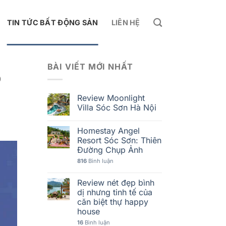
TIN TỨC BẤT ĐỘNG SẢN
LIÊN HỆ
BÀI VIẾT MỚI NHẤT
p
Review Moonlight
Villa Sóc Sơn Hà Nội
Homestay Angel
Resort Sóc Sơn: Thiên
Đường Chụp Ảnh
816
Bình luận
Review nét đẹp bình
dị nhưng tinh tế của
căn biệt thự happy
house
16
Bình luận