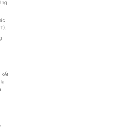
ảng
các
T).
g
 kết
lai
n
c