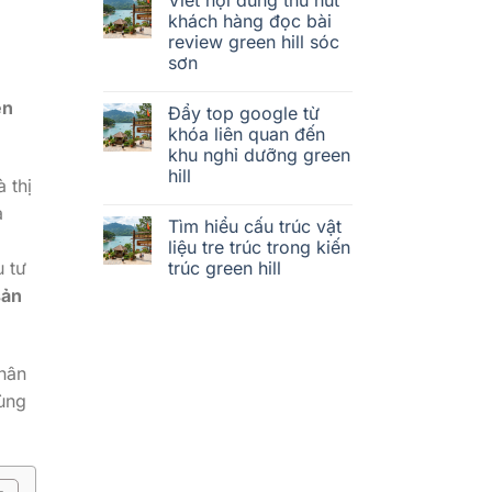
khách hàng đọc bài
review green hill sóc
sơn
ên
Đẩy top google từ
khóa liên quan đến
khu nghỉ dưỡng green
hill
 thị
à
Tìm hiểu cấu trúc vật
liệu tre trúc trong kiến
trúc green hill
u tư
sản
phân
vùng