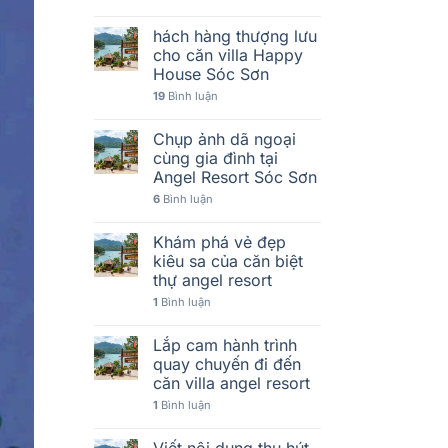
hách hàng thượng lưu
cho căn villa Happy
House Sóc Sơn
19
Bình luận
Chụp ảnh dã ngoại
cùng gia đình tại
Angel Resort Sóc Sơn
6
Bình luận
Khám phá vẻ đẹp
kiêu sa của căn biệt
thự angel resort
1
Bình luận
Lắp cam hành trình
quay chuyến đi đến
căn villa angel resort
1
Bình luận
Viết nội dung thu hút