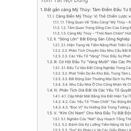
Đất gần cảng Mỹ Thủy: Tâm Điểm Đầu Tư B
I. Cảng Biển Mỹ Thủy: Vị Thế Chiến Lược
1.1. Tổng Quan Về “Siêu Cảng” Mỹ Thủy – 
1.2. Tầm Quan Trọng Sống Còn Của Cảng M
1.3. Cảng Mỹ Thủy – “Thỏi Nam Châm” Hút
II. “Sóng Lớn” Bất Động Sản Công Nghiệ
2.1. Hiện Trạng Và Tiềm Năng Phát Triển C
2.2. Phân Tích Chuyên Sâu Nhu Cầu Bất Đ
2.3. Các Yếu Tố “Vàng” Thúc Đẩy Sự Phát
III. Cơ Hội Đầu Tư “Vàng Mười” Vào Các 
3.1. Đầu Tư Vào Đất Công Nghiệp Trong C
3.2. Phát Triển Dự Án Kho Bãi, Trung Tâm L
3.3. Bất Động Sản Thương Mại Dịch Vụ Ph
3.4. Nhu Cầu Nhà Ở Cho Công Nhân Và C
IV. Phân Tích Giá Đất Và Các Yếu Tố Quy
4.1. Cập Nhật Mặt Bằng Giá Đất Hiện Tại 
4.2. Các Yếu Tố “Then Chốt” Tác Động Đế
4.3. “Đọc Vị” Xu Hướng Giá Trong Tương L
V. “Kim Chỉ Nam” Cho Nhà Đầu Tư Bất Độ
5.1. Nghiên Cứu “Nát” Quy Hoạch Tổng Thể 
5.2. Đánh Giá Kỹ Lưỡng Tiềm Năng Và Sự
5.3. “Soi” Kỹ Pháp Lý Và Các Giấy Phép Li