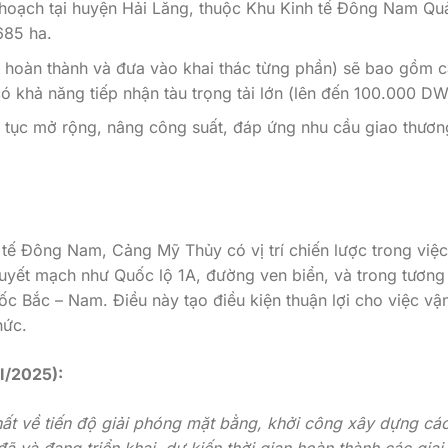
hoạch tại huyện Hải Lăng, thuộc Khu Kinh tế Đông Nam Qu
 685 ha.
n hoàn thành và đưa vào khai thác từng phần) sẽ bao gồm 
ó khả năng tiếp nhận tàu trọng tải lớn (lên đến 100.000 DW
ếp tục mở rộng, nâng công suất, đáp ứng nhu cầu giao thươn
 tế Đông Nam, Cảng Mỹ Thủy có vị trí chiến lược trong việc
huyết mạch như Quốc lộ 1A, đường ven biển, và trong tương 
ốc Bắc – Nam. Điều này tạo điều kiện thuận lợi cho việc vậ
hức.
I/2025):
hất về tiến độ giải phóng mặt bằng, khởi công xây dựng cá