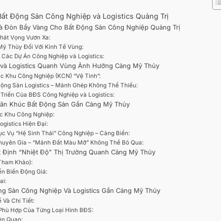
ất Động Sản Công Nghiệp và Logistics Quảng Trị
 và Đòn Bẩy Vàng Cho Bất Động Sản Công Nghiệp Quảng Trị
Khát Vọng Vươn Xa:
ỹ Thủy Đối Với Kinh Tế Vùng:
 Các Dự Án Công Nghiệp và Logistics:
p và Logistics Quanh Vùng Ảnh Hưởng Cảng Mỹ Thủy
ác Khu Công Nghiệp (KCN) “Vệ Tinh”:
ộng Sản Logistics – Mảnh Ghép Không Thể Thiếu:
 Triển Của BĐS Công Nghiệp và Logistics:
Phân Khúc Bất Động Sản Gần Cảng Mỹ Thủy
ác Khu Công Nghiệp:
ogistics Hiện Đại:
ục Vụ “Hệ Sinh Thái” Công Nghiệp – Cảng Biển:
huyên Gia – “Mảnh Đất Màu Mỡ” Không Thể Bỏ Qua:
ết Định “Nhiệt Độ” Thị Trường Quanh Cảng Mỹ Thủy
(Tham Khảo):
n Biến Động Giá:
ai:
ng Sản Công Nghiệp Và Logistics Gần Cảng Mỹ Thủy
Và Chi Tiết:
 Phù Hợp Của Từng Loại Hình BĐS:
ên Quan: