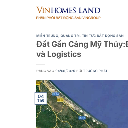
Bỏ
qua
nội
dung
MIỀN TRUNG
,
QUẢNG TRỊ
,
TIN TỨC BẤT ĐỘNG SẢN
Đất Gần Cảng Mỹ Thủy:
và Logistics
ĐĂNG VÀO
04/06/2025
BỞI
TRƯỜNG PHÁT
04
Th6