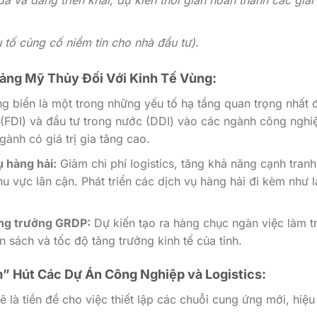
ã và đang triển khai, dự kiến thời gian hoàn thành các giai
 tố củng cố niềm tin cho nhà đầu tư).
ảng Mỹ Thủy Đối Với Kinh Tế Vùng:
 biển là một trong những yếu tố hạ tầng quan trọng nhất 
i (FDI) và đầu tư trong nước (DDI) vào các ngành công nghi
gành có giá trị gia tăng cao.
 hàng hải:
Giảm chi phí logistics, tăng khả năng cạnh tran
 vực lân cận. Phát triển các dịch vụ hàng hải đi kèm như l
ăng trưởng GRDP:
Dự kiến tạo ra hàng chục ngàn việc làm t
n sách và tốc độ tăng trưởng kinh tế của tỉnh.
” Hút Các Dự Án Công Nghiệp và Logistics:
 là tiền đề cho việc thiết lập các chuỗi cung ứng mới, hiệu