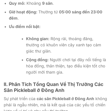
Quy mô:
Khoảng
9 sân
.
Giờ hoạt động:
Thường từ
05:00 sáng đến 23:00
đêm
.
Ưu điểm nổi bật:
Không gian:
Rộng rãi, thoáng đãng,
thường có khuôn viên cây xanh tạo cảm
giác thư giãn.
Cộng đồng:
Người chơi tại đây nổi tiếng là
hòa đồng, thân thiện, tạo điều kiện tốt cho
người mới tham gia.
II. Phân Tích Tổng Quan Về Thị Trường Các
Sân Pickleball ở Đông Anh
Sự phát triển của
các sân Pickleball ở Đông Anh
không
phải là ngẫu nhiên, mà là kết quả của các yếu tố chiến
lược về vị trí và nhu cầu thị trường.