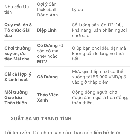
Gợi ý Sân
Nhu cầu Ưu
Pickleball
Lý do
tiên
Đông Anh
Quy mô lớn &
Số lượng sân lớn (12-14),
Tổ chức Giải
Diệp Linh
khả năng luân phiên người
đấu
chơi cao.
Cổ Dương
(6
Chơi thường
Giúp bạn chơi đều đặn mà
sân có mái
xuyên, ưu
không cần lo lắng về thời
che) hoặc
tiên Mái che
tiết.
MTV
Mức giá thấp nhất có thể
Giá cả Hợp lý
Cổ Dương
xuống tới 56.000 VNĐ/giờ
& Linh hoạt
vào giờ thấp điểm.
Môi trường
Cộng đồng người chơi
Thảo Viên
Giao lưu
được đánh giá là hòa đồng,
Xanh
Thân thiện
thân thiện.
XUẤT SANG TRANG TÍNH
Lời khuyên:
Dù chọn sân nào, bạn nên
liên hệ trực