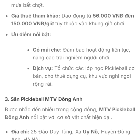
mưa bất chợt.
Giá thuê tham khảo:
Dao động từ
56.000 VNĐ đến
150.000 VNĐ/giờ
tùy thuộc vào khung giờ chơi.
Ưu điểm nổi bật:
Có mái che:
Đảm bảo hoạt động liên tục,
nâng cao trải nghiệm người chơi.
Dịch vụ:
Tổ chức các lớp học Pickleball cơ
bản, cho thuê dụng cụ, khu vực nghỉ ngơi
rộng rãi.
3. Sân Pickleball MTV Đông Anh
Được nhắc đến nhiều trong cộng đồng,
MTV Pickleball
Đông Anh
nổi bật với cơ sở vật chất hiện đại.
Địa chỉ:
25 Đào Duy Tùng, Xã
Uy Nỗ
, Huyện Đông
Anh, Hà Nội.