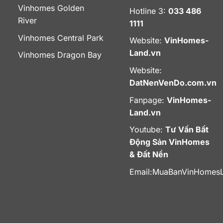
Vinhomes Golden
Hotline 3:
033 486
River
1111
Vinhomes Central Park
Website:
VinHomes-
Land.vn
Vinhomes Dragon Bay
Website:
DatNenVenDo.com.vn
Fanpage:
VinHomes-
Land.vn
Youtube:
Tư Vấn Bất
Động Sản VinHomes
& Đất Nền
Email:
MuaBanVinHomes