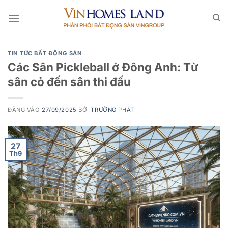
Bỏ
qua
nội
dung
TIN TỨC BẤT ĐỘNG SẢN
Các Sân Pickleball ở Đông Anh: Từ
sân cỏ đến sân thi đấu
ĐĂNG VÀO
27/09/2025
BỞI
TRƯỜNG PHÁT
27
Th9