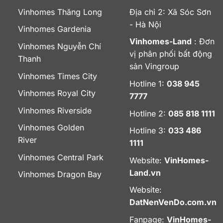
Vinhomes Thăng Long
Địa chỉ 2: Xã Sóc Sơn
- Hà Nội
Vinhomes Gardenia
Vinhomes-Land
: Đơn
Vinhomes Nguyễn Chí
vị phân phối bất động
Thanh
sản Vingroup
Vinhomes Times City
Hotline 1:
038 945
Vinhomes Royal City
7777
Vinhomes Riverside
Hotline 2:
085 818 1111
Vinhomes Golden
Hotline 3:
033 486
River
1111
Vinhomes Central Park
Website:
VinHomes-
Land.vn
Vinhomes Dragon Bay
Website:
DatNenVenDo.com.vn
Fanpage:
VinHomes-