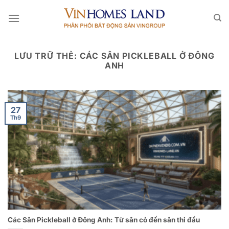
Bỏ
qua
nội
dung
LƯU TRỮ THẺ:
CÁC SÂN PICKLEBALL Ở ĐÔNG
ANH
27
Th9
Các Sân Pickleball ở Đông Anh: Từ sân cỏ đến sân thi đấu