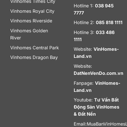
Vinhomes Times City
Hotline 1:
038 945
Vinhomes Royal City
7777
Vinhomes Riverside
Hotline 2:
085 818 1111
Vinhomes Golden
Hotline 3:
033 486
River
1111
Vinhomes Central Park
Website:
VinHomes-
Land.vn
Vinhomes Dragon Bay
Website:
DatNenVenDo.com.vn
Fanpage:
VinHomes-
Land.vn
Youtube:
Tư Vấn Bất
Động Sản VinHomes
& Đất Nền
Email:
MuaBanVinHomes