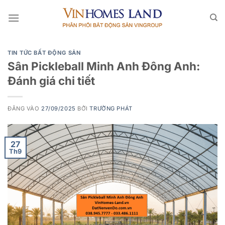
Bỏ
qua
nội
dung
TIN TỨC BẤT ĐỘNG SẢN
Sân Pickleball Minh Anh Đông Anh:
Đánh giá chi tiết
ĐĂNG VÀO
27/09/2025
BỞI
TRƯỜNG PHÁT
27
Th9