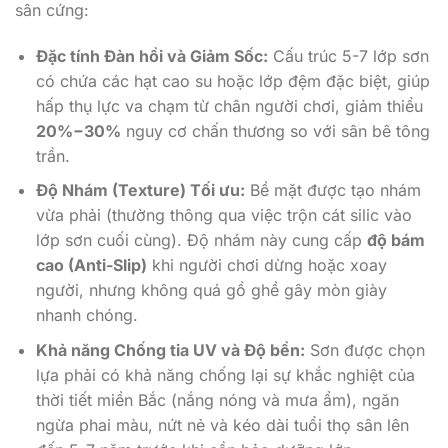
sân cứng:
Đặc tính Đàn hồi và Giảm Sốc:
Cấu trúc 5-7 lớp sơn
có chứa các hạt cao su hoặc lớp đệm đặc biệt, giúp
hấp thụ lực va chạm từ chân người chơi, giảm thiểu
20%
−
30%
nguy cơ chấn thương so với sân bê tông
trần.
Độ Nhám (Texture) Tối ưu:
Bề mặt được tạo nhám
vừa phải (thường thông qua việc trộn cát silic vào
lớp sơn cuối cùng). Độ nhám này cung cấp
độ bám
cao (Anti-Slip)
khi người chơi dừng hoặc xoay
người, nhưng không quá gồ ghề gây mòn giày
nhanh chóng.
Khả năng Chống tia UV và Độ bền:
Sơn được chọn
lựa phải có khả năng chống lại sự khắc nghiệt của
thời tiết miền Bắc (nắng nóng và mưa ẩm), ngăn
ngừa phai màu, nứt nẻ và kéo dài tuổi thọ sân lên