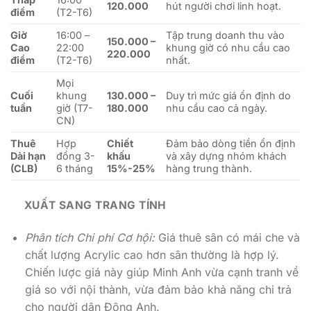
120.000
hút người chơi linh hoạt.
điểm
(T2-T6)
Giờ
16:00 –
Tập trung doanh thu vào
150.000 –
Cao
22:00
khung giờ có nhu cầu cao
220.000
điểm
(T2-T6)
nhất.
Mọi
Cuối
khung
130.000 –
Duy trì mức giá ổn định do
tuần
giờ (T7-
180.000
nhu cầu cao cả ngày.
CN)
Thuê
Hợp
Chiết
Đảm bảo dòng tiền ổn định
Dài hạn
đồng 3-
khấu
và xây dựng nhóm khách
(CLB)
6 tháng
15%-25%
hàng trung thành.
XUẤT SANG TRANG TÍNH
Phân tích Chi phí Cơ hội:
Giá thuê sân có mái che và
chất lượng Acrylic cao hơn sân thường là hợp lý.
Chiến lược giá này giúp Minh Anh vừa cạnh tranh về
giá so với nội thành, vừa đảm bảo khả năng chi trả
cho người dân Đông Anh.