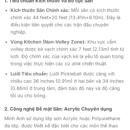
1. Tiêu chuẩn Kích thước và Bố cục Sân
Kích thước Sân Chính xác:
Mỗi sân có kích thước
chính xác
44
feet
×
20
feet
(
13.41
m
×
6.10
m
). Đây là
điều kiện tiên quyết cho các trận đấu chuyên
nghiệp.
Vùng Kitchen (Non-Volley Zone):
Khu vực cấm
volley được kẻ vạch chính xác
7
feet
(
2.13
m
) tính từ
lưới. Độ chính xác của vạch kẻ là yếu tố quan trọng
trong việc thực hiện các cú
dink
chiến thuật.
Lưới Tiêu chuẩn:
Lưới Pickleball được căng với
chiều cao
36
inches
(
0.91
m
) ở hai bên và
34
inches
(
0.86
m
) ở trung tâm, đảm bảo độ nảy và độ căng
tối ưu cho bóng.
2. Công nghệ Bề mặt Sân: Acrylic Chuyên dụng
Minh Anh sử dụng lớp sơn Acrylic hoặc Polyurethane
đa lớp, được thiết kế đặc biệt cho các môn thể thao