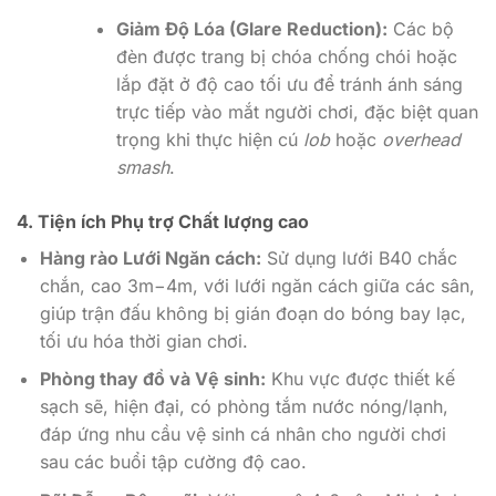
Giảm Độ Lóa (Glare Reduction):
Các bộ
đèn được trang bị chóa chống chói hoặc
lắp đặt ở độ cao tối ưu để tránh ánh sáng
trực tiếp vào mắt người chơi, đặc biệt quan
trọng khi thực hiện cú
lob
hoặc
overhead
smash
.
4. Tiện ích Phụ trợ Chất lượng cao
Hàng rào Lưới Ngăn cách:
Sử dụng lưới B40 chắc
chắn, cao
3
m
−
4
m
, với lưới ngăn cách giữa các sân,
giúp trận đấu không bị gián đoạn do bóng bay lạc,
tối ưu hóa thời gian chơi.
Phòng thay đồ và Vệ sinh:
Khu vực được thiết kế
sạch sẽ, hiện đại, có phòng tắm nước nóng/lạnh,
đáp ứng nhu cầu vệ sinh cá nhân cho người chơi
sau các buổi tập cường độ cao.