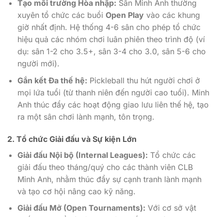
Tạo môi trường Hòa nhập:
Sân Minh Anh thường
xuyên tổ chức các buổi
Open Play
vào các khung
giờ nhất định. Hệ thống 4-6 sân cho phép tổ chức
hiệu quả các nhóm chơi luân phiên theo trình độ (ví
dụ: sân 1-2 cho 3.5+, sân 3-4 cho 3.0, sân 5-6 cho
người mới).
Gắn kết Đa thế hệ:
Pickleball thu hút người chơi ở
mọi lứa tuổi (từ thanh niên đến người cao tuổi). Minh
Anh thúc đẩy các hoạt động giao lưu liên thế hệ, tạo
ra một sân chơi lành mạnh, tôn trọng.
2. Tổ chức Giải đấu và Sự kiện Lớn
Giải đấu Nội bộ (Internal Leagues):
Tổ chức các
giải đấu theo tháng/quý cho các thành viên CLB
Minh Anh, nhằm thúc đẩy sự cạnh tranh lành mạnh
và tạo cơ hội nâng cao kỹ năng.
Giải đấu Mở (Open Tournaments):
Với cơ sở vật