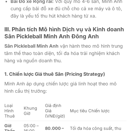
Bãi Đỗ xe Rộng rãi:
Với quy mô 4-6 sân, Minh Anh
cung cấp bãi đỗ xe đủ chỗ cho cả xe máy và ô tô,
đây là yếu tố thu hút khách hàng từ xa.
III. Phân tích Mô hình Dịch vụ và Kinh doanh
Sân Pickleball Minh Anh Đông Anh
Sân Pickleball Minh Anh
vận hành theo mô hình trung
tâm thể thao toàn diện, tối đa hóa trải nghiệm khách
hàng và nguồn doanh thu.
1. Chiến lược Giá thuê Sân (Pricing Strategy)
Minh Anh áp dụng chiến lược giá linh hoạt theo mô
hình cầu thị trường:
Loại
Giả định
Khung
Hình
Giá
Mục tiêu Chiến lược
Giờ
Thuê
(VNĐ/giờ)
Giờ
05:00 –
80.000 –
Tối đa hóa công suất, thu
Thấp
16:00