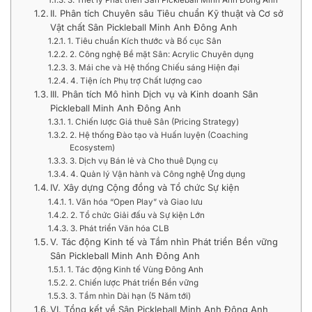
II. Phân tích Chuyên sâu Tiêu chuẩn Kỹ thuật và Cơ sở
Vật chất Sân Pickleball Minh Anh Đông Anh
1. Tiêu chuẩn Kích thước và Bố cục Sân
2. Công nghệ Bề mặt Sân: Acrylic Chuyên dụng
3. Mái che và Hệ thống Chiếu sáng Hiện đại
4. Tiện ích Phụ trợ Chất lượng cao
III. Phân tích Mô hình Dịch vụ và Kinh doanh Sân
Pickleball Minh Anh Đông Anh
1. Chiến lược Giá thuê Sân (Pricing Strategy)
2. Hệ thống Đào tạo và Huấn luyện (Coaching
Ecosystem)
3. Dịch vụ Bán lẻ và Cho thuê Dụng cụ
4. Quản lý Vận hành và Công nghệ Ứng dụng
IV. Xây dựng Cộng đồng và Tổ chức Sự kiện
1. Văn hóa “Open Play” và Giao lưu
2. Tổ chức Giải đấu và Sự kiện Lớn
3. Phát triển Văn hóa CLB
V. Tác động Kinh tế và Tầm nhìn Phát triển Bền vững
Sân Pickleball Minh Anh Đông Anh
1. Tác động Kinh tế Vùng Đông Anh
2. Chiến lược Phát triển Bền vững
3. Tầm nhìn Dài hạn (5 Năm tới)
VI. Tổng kết về Sân Pickleball Minh Anh Đông Anh