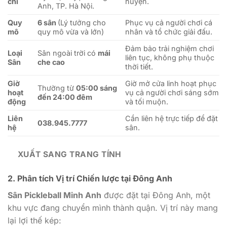
chỉ
huyện.
Anh, TP. Hà Nội.
Quy
6 sân
(Lý tưởng cho
Phục vụ cả người chơi cá
mô
quy mô vừa và lớn)
nhân và tổ chức giải đấu.
Đảm bảo trải nghiệm chơi
Loại
Sân ngoài trời có
mái
liên tục, không phụ thuộc
Sân
che cao
thời tiết.
Giờ
Giờ mở cửa linh hoạt phục
Thường từ
05:00 sáng
hoạt
vụ cả người chơi sáng sớm
đến 24:00 đêm
động
và tối muộn.
Liên
Cần liên hệ trực tiếp để đặt
038.945.7777
hệ
sân.
XUẤT SANG TRANG TÍNH
2. Phân tích Vị trí Chiến lược tại Đông Anh
Sân Pickleball Minh Anh
được đặt tại Đông Anh, một
khu vực đang chuyển mình thành quận. Vị trí này mang
lại lợi thế kép: