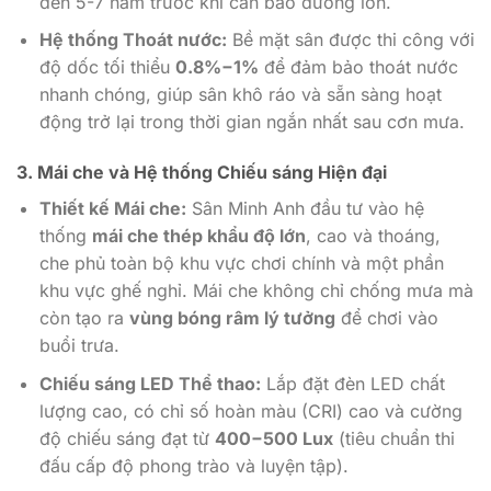
đến 5-7 năm trước khi cần bảo dưỡng lớn.
Hệ thống Thoát nước:
Bề mặt sân được thi công với
độ dốc tối thiểu
0.8%
−
1%
để đảm bảo thoát nước
nhanh chóng, giúp sân khô ráo và sẵn sàng hoạt
động trở lại trong thời gian ngắn nhất sau cơn mưa.
3. Mái che và Hệ thống Chiếu sáng Hiện đại
Thiết kế Mái che:
Sân Minh Anh đầu tư vào hệ
thống
mái che thép khẩu độ lớn
, cao và thoáng,
che phủ toàn bộ khu vực chơi chính và một phần
khu vực ghế nghỉ. Mái che không chỉ chống mưa mà
còn tạo ra
vùng bóng râm lý tưởng
để chơi vào
buổi trưa.
Chiếu sáng LED Thể thao:
Lắp đặt đèn LED chất
lượng cao, có chỉ số hoàn màu (CRI) cao và cường
độ chiếu sáng đạt từ
400
−
500
Lux
(tiêu chuẩn thi
đấu cấp độ phong trào và luyện tập).