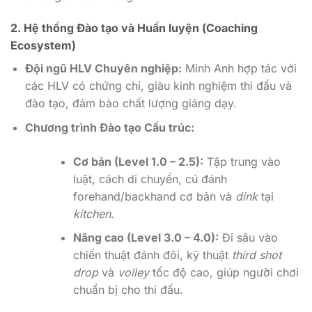
2. Hệ thống Đào tạo và Huấn luyện (Coaching
Ecosystem)
Đội ngũ HLV Chuyên nghiệp:
Minh Anh hợp tác với
các HLV có chứng chỉ, giàu kinh nghiệm thi đấu và
đào tạo, đảm bảo chất lượng giảng dạy.
Chương trình Đào tạo Cấu trúc:
Cơ bản (Level 1.0 – 2.5):
Tập trung vào
luật, cách di chuyển, cú đánh
forehand/backhand cơ bản và
dink
tại
kitchen
.
Nâng cao (Level 3.0 – 4.0):
Đi sâu vào
chiến thuật đánh đôi, kỹ thuật
third shot
drop
và
volley
tốc độ cao, giúp người chơi
chuẩn bị cho thi đấu.