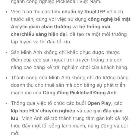
ngành công nghiệp Pickleball Việt Nam.
Việc tuân thủ các
tiêu chuẩn kỹ thuật IFP
về kích
thước sân, cùng với việc sử dụng
công nghệ bề mặt
Acrylic giảm chấn thương
và
hệ thống mái
che/chiếu sáng hiện đại
, đã tạo ra một môi trường
tập luyện và thi đấu tối ưu.
Sân Minh Anh không chỉ khắc phục được nhược
điểm của các sân ngoài trời truyền thống mà còn
nâng cao đáng kể trải nghiệm chơi của khách hàng.
Thành công của Minh Anh không chỉ đo lường bằng
doanh thu cho thuê sân mà còn bằng sự phát triển
mạnh mẽ của
Cộng đồng Pickleball Đông Anh
.
Thông qua việc tổ chức các buổi
Open Play
, các
lớp học HLV chuyên nghiệp
và các
giải đấu giao
lưu
, Minh Anh đã trở thành trung tâm gắn kết xã hội,
thúc đẩy một lối sống lành mạnh, năng động và cởi
mở.