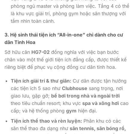
phòng ngủ master và phòng làm việc. Tầng 4 có thể
là khu vực giải trí, phòng gym hoặc sân thượng với
tầm nhìn toàn cảnh.
3. Hệ sinh thái tiện ích “All-in-one” chỉ dành cho cư
dân Tinh Hoa
Sở hữu căn
HG7-02
đồng nghĩa với việc bạn bước
chân vào một thế giới tiện ích đẳng cấp, được thiết kế
riêng biệt để phục vụ cộng đồng cư dân tinh hoa.
Tiện ích giải trí & thư giãn:
Cư dân được tận hưởng
các tiện ích 5 sao như
Clubhouse
sang trọng, nơi
giao lưu, gặp gỡ;
bể bơi trong nhà và ngoài trời
theo tiêu chuẩn resort; khu vực
spa và xông hơi
cao
cấp; và hệ thống phòng
gym
hiện đại.
Tiện ích thể thao và rèn luyện:
Phân khu có các
sân thể thao đa dạng như
sân tennis, sân bóng rổ,