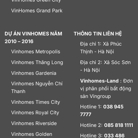
VinHomes Grand Park
DỰ ÁN VINHOMES NĂM
THÔNG TIN LIÊN HỆ
2010 – 2016
Địa chỉ 1: Xã Phúc
Vinhomes Metropolis
Thịnh - Hà Nội
Vinhomes Thăng Long
Địa chỉ 2: Xã Sóc Sơn
- Hà Nội
Vinhomes Gardenia
Vinhomes-Land
: Đơn
Vinhomes Nguyễn Chí
vị phân phối bất động
Thanh
sản Vingroup
Vinhomes Times City
Hotline 1:
038 945
Vinhomes Royal City
7777
Vinhomes Riverside
Hotline 2:
085 818 1111
Vinhomes Golden
Hotline 3:
033 486