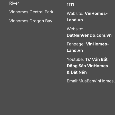
River
1111
Vinhomes Central Park
Website:
VinHomes-
Land.vn
Vinhomes Dragon Bay
Website:
DatNenVenDo.com.vn
Fanpage:
VinHomes-
Land.vn
Youtube:
Tư Vấn Bất
Động Sản VinHomes
& Đất Nền
Email:
MuaBanVinHomes