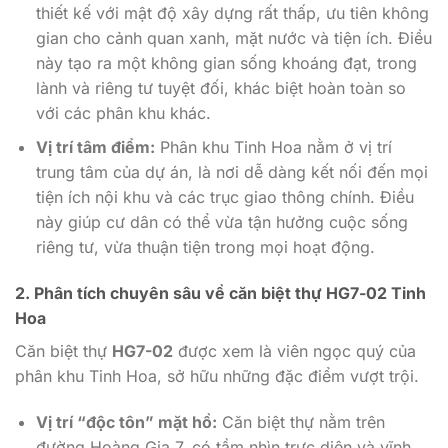
thiết kế với mật độ xây dựng rất thấp, ưu tiên không
gian cho cảnh quan xanh, mặt nước và tiện ích. Điều
này tạo ra một không gian sống khoáng đạt, trong
lành và riêng tư tuyệt đối, khác biệt hoàn toàn so
với các phân khu khác.
Vị trí tâm điểm:
Phân khu Tinh Hoa nằm ở vị trí
trung tâm của dự án, là nơi dễ dàng kết nối đến mọi
tiện ích nội khu và các trục giao thông chính. Điều
này giúp cư dân có thể vừa tận hưởng cuộc sống
riêng tư, vừa thuận tiện trong mọi hoạt động.
2. Phân tích chuyên sâu về căn biệt thự HG7-02 Tinh
Hoa
Căn biệt thự
HG7-02
được xem là viên ngọc quý của
phân khu Tinh Hoa, sở hữu những đặc điểm vượt trội.
Vị trí “độc tôn” mặt hồ:
Căn biệt thự nằm trên
đường Hoàng Gia 7, có tầm nhìn trực diện và vĩnh