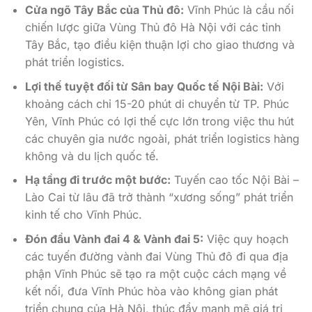
Cửa ngõ Tây Bắc của Thủ đô:
Vĩnh Phúc là cầu nối
chiến lược giữa Vùng Thủ đô Hà Nội với các tỉnh
Tây Bắc, tạo điều kiện thuận lợi cho giao thương và
phát triển logistics.
Lợi thế tuyệt đối từ Sân bay Quốc tế Nội Bài:
Với
khoảng cách chỉ 15-20 phút di chuyển từ TP. Phúc
Yên, Vĩnh Phúc có lợi thế cực lớn trong việc thu hút
các chuyên gia nước ngoài, phát triển logistics hàng
không và du lịch quốc tế.
Hạ tầng đi trước một bước:
Tuyến cao tốc Nội Bài –
Lào Cai từ lâu đã trở thành “xương sống” phát triển
kinh tế cho Vĩnh Phúc.
Đón đầu Vành đai 4 & Vành đai 5:
Việc quy hoạch
các tuyến đường vành đai Vùng Thủ đô đi qua địa
phận Vĩnh Phúc sẽ tạo ra một cuộc cách mạng về
kết nối, đưa Vĩnh Phúc hòa vào không gian phát
triển chung của Hà Nội, thúc đẩy mạnh mẽ giá trị