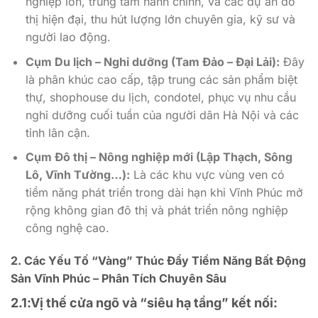
nghiệp lớn, trung tâm hành chính, và các dự án đô
thị hiện đại, thu hút lượng lớn chuyên gia, kỹ sư và
người lao động.
Cụm Du lịch – Nghỉ dưỡng (Tam Đảo – Đại Lải):
Đây
là phân khúc cao cấp, tập trung các sản phẩm biệt
thự, shophouse du lịch, condotel, phục vụ nhu cầu
nghỉ dưỡng cuối tuần của người dân Hà Nội và các
tỉnh lân cận.
Cụm Đô thị – Nông nghiệp mới (Lập Thạch, Sông
Lô, Vĩnh Tường…):
Là các khu vực vùng ven có
tiềm năng phát triển trong dài hạn khi Vĩnh Phúc mở
rộng không gian đô thị và phát triển nông nghiệp
công nghệ cao.
2. Các Yếu Tố “Vàng” Thúc Đẩy Tiềm Năng Bất Động
Sản Vĩnh Phúc – Phân Tích Chuyên Sâu
2.1:Vị thế cửa ngõ và “siêu hạ tầng” kết nối: