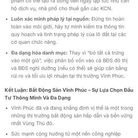
phẩm có thể tạo ra dòng tiền ngay lập tức như căn
hộ dịch vụ, nhà phố cho thuê gần các KCN.
Luôn xác minh pháp lý tại nguồn:
Đừng tin hoàn
toàn vào môi giới, hãy tự mình kiểm tra thông tin
quy hoạch và tình trạng pháp lý của lô đất tại các
cơ quan chức năng.
Đa dạng hóa danh mục:
Thay vì “bỏ tất cả trứng
vào một giỏ”, việc phân bổ vốn vào cả BĐS đô thị
và BĐS nghỉ dưỡng (nếu có thể) sẽ giúp cân bằng
rủi ro và tối ưu lợi nhuận tại thị trường Vĩnh Phúc.
Kết Luận: Bất Động Sản Vĩnh Phúc – Sự Lựa Chọn Đầu
Tư Thông Minh Và Đa Dạng
Vĩnh Phúc đã và đang khẳng định vị thế là một trong
những thị trường bất động sản hấp dẫn và bền vững
nhất Vùng Thủ đô.
Sức mạnh cộng hưởng từ một nền công nghiệp