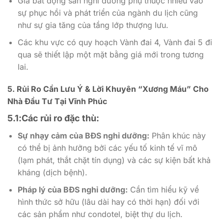
Giá bất động sản nghỉ dưỡng phụ thuộc nhiều vào
sự phục hồi và phát triển của ngành du lịch cũng
như sự gia tăng của tầng lớp thượng lưu.
Các khu vực có quy hoạch Vành đai 4, Vành đai 5 đi
qua sẽ thiết lập một mặt bằng giá mới trong tương
lai.
5. Rủi Ro Cần Lưu Ý & Lời Khuyên “Xương Máu” Cho
Nhà Đầu Tư Tại Vĩnh Phúc
5.1:Các rủi ro đặc thù:
Sự nhạy cảm của BĐS nghỉ dưỡng:
Phân khúc này
có thể bị ảnh hưởng bởi các yếu tố kinh tế vĩ mô
(lạm phát, thắt chặt tín dụng) và các sự kiện bất khả
kháng (dịch bệnh).
Pháp lý của BĐS nghỉ dưỡng:
Cần tìm hiểu kỹ về
hình thức sở hữu (lâu dài hay có thời hạn) đối với
các sản phẩm như condotel, biệt thự du lịch.