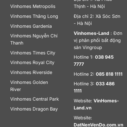
Vinhomes Metropolis
Thịnh - Hà Nội
Vinhomes Thăng Long
Địa chỉ 2: Xã Sóc Sơn
- Hà Nội
Vinhomes Gardenia
Vinhomes-Land
: Đơn
Vinhomes Nguyễn Chí
vị phân phối bất động
Thanh
sản Vingroup
Vinhomes Times City
Hotline 1:
038 945
Vinhomes Royal City
7777
Vinhomes Riverside
Hotline 2:
085 818 1111
Vinhomes Golden
Hotline 3:
033 486
River
1111
Vinhomes Central Park
Website:
VinHomes-
Land.vn
Vinhomes Dragon Bay
Website:
DatNenVenDo.com.vn