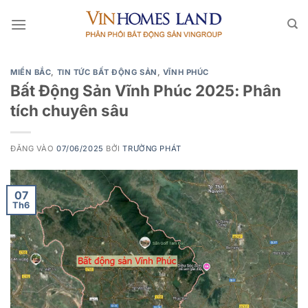
Bỏ
qua
nội
dung
MIỀN BẮC
,
TIN TỨC BẤT ĐỘNG SẢN
,
VĨNH PHÚC
Bất Động Sản Vĩnh Phúc 2025: Phân
tích chuyên sâu
ĐĂNG VÀO
07/06/2025
BỞI
TRƯỜNG PHÁT
07
Th6