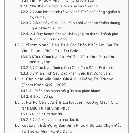
Sản Vĩnh Phúc – Phân Tích Chuyên Sâu
2.1:Vị thế cửa ngõ và “siêu hạ tầng” kết nối:
2.2:Sức bật từ kinh tế và vị thế “Thủ phủ công nghiệp ô
tô, xe máy”:
2.3:Đòn bẩy từ du lịch – “Lá phổi xanh” và “thiên đường
nghỉ dưỡng” ven đô:
2.4:Quy hoạch tỉnh và khát vọng trở thành Thành phố
trực thuộc Trung ương:
3. “Điểm Nóng” Đầu Tư & Các Phân Khúc Nổi Bật Tại
Vĩnh Phúc – Phân Tích Đa Chiều
3.1:Trục Công Nghiệp – Đô Thị (Vĩnh Yên – Phúc Yên –
Bình Xuyên):
3.2:Trục Nghỉ Dưỡng Cao Cấp (Tam Đảo – Đại Lải):
3.3:Phân Tích Sâu Các Phân Khúc Bất Động Sản:
4. Cập Nhật Mặt Bằng Giá & Xu Hướng Thị Trường
(Tham Khảo Quý II/2025)
4.1:Phân hóa mạnh mẽ giữa các phân khúc:
4.2:Xu hướng:
5. Rủi Ro Cần Lưu Ý & Lời Khuyên “Xương Máu” Cho
Nhà Đầu Tư Tại Vĩnh Phúc
5.1:Các rủi ro đặc thù:
5.2:Lời khuyên cho nhà đầu tư:
Kết Luận: Bất Động Sản Vĩnh Phúc – Sự Lựa Chọn Đầu
Tư Thông Minh Và Đa Dạng