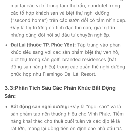
mại tại các vị trí trung tâm thị trấn, condotel trong
các tổ hợp khách sạn và biệt thự nghỉ dưỡng
(“second home”) trên các sườn đồi có tầm nhìn đẹp.
Đây là thị trường có tính đặc thù cao, giá trị lớn
nhưng cũng đòi hỏi sự đầu tư chuyên nghiệp.
Đại Lải (thuộc TP. Phúc Yên):
Tập trung vào phân
khúc siêu sang với các sản phẩm biệt thự ven hồ,
biệt thự trong sân golf, branded residences (bất
động sản hàng hiệu) trong các quần thể nghỉ dưỡng
phức hợp như Flamingo Đại Lải Resort.
3.3:Phân Tích Sâu Các Phân Khúc Bất Động
Sản:
Bất động sản nghỉ dưỡng:
Đây là “ngôi sao” và là
sản phẩm tạo nên thương hiệu cho Vĩnh Phúc. Tiềm
năng khai thác cho thuê cuối tuần và các dịp lễ là
rất lớn, mang lại dòng tiền ổn định cho nhà đầu tư.