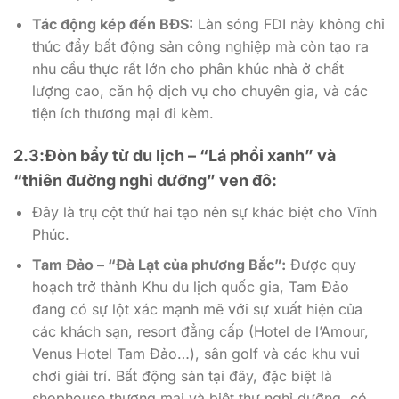
Tác động kép đến BĐS:
Làn sóng FDI này không chỉ
thúc đẩy bất động sản công nghiệp mà còn tạo ra
nhu cầu thực rất lớn cho phân khúc nhà ở chất
lượng cao, căn hộ dịch vụ cho chuyên gia, và các
tiện ích thương mại đi kèm.
2.3:Đòn bẩy từ du lịch – “Lá phổi xanh” và
“thiên đường nghỉ dưỡng” ven đô:
Đây là trụ cột thứ hai tạo nên sự khác biệt cho Vĩnh
Phúc.
Tam Đảo – “Đà Lạt của phương Bắc”:
Được quy
hoạch trở thành Khu du lịch quốc gia, Tam Đảo
đang có sự lột xác mạnh mẽ với sự xuất hiện của
các khách sạn, resort đẳng cấp (Hotel de l’Amour,
Venus Hotel Tam Đảo…), sân golf và các khu vui
chơi giải trí. Bất động sản tại đây, đặc biệt là
shophouse thương mại và biệt thự nghỉ dưỡng, có