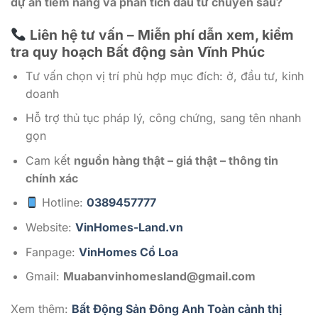
dự án tiềm năng và phân tích đầu tư chuyên sâu?
Liên hệ tư vấn – Miễn phí dẫn xem, kiểm
tra quy hoạch Bất động sản Vĩnh Phúc
Tư vấn chọn vị trí phù hợp mục đích: ở, đầu tư, kinh
doanh
Hỗ trợ thủ tục pháp lý, công chứng, sang tên nhanh
gọn
Cam kết
nguồn hàng thật – giá thật – thông tin
chính xác
Hotline:
0389457777
Website:
VinHomes-Land.vn
Fanpage:
VinHomes Cổ Loa
Gmail:
Muabanvinhomesland@gmail.com
Xem thêm:
Bất Động Sản Đông Anh Toàn cảnh thị