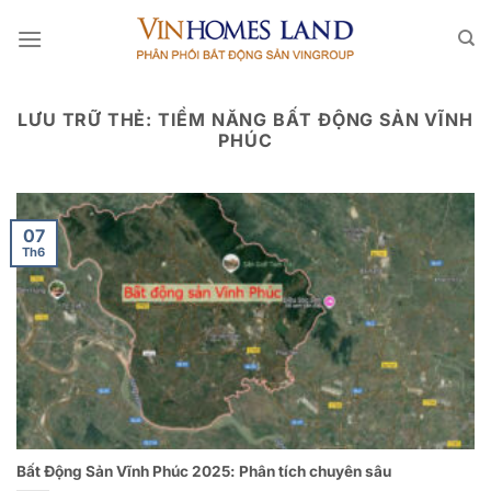
Bỏ
qua
nội
dung
LƯU TRỮ THẺ:
TIỀM NĂNG BẤT ĐỘNG SẢN VĨNH
PHÚC
07
Th6
Bất Động Sản Vĩnh Phúc 2025: Phân tích chuyên sâu