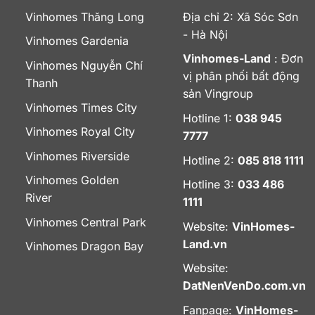
Vinhomes Thăng Long
Địa chỉ 2: Xã Sóc Sơn
- Hà Nội
Vinhomes Gardenia
Vinhomes-Land
: Đơn
Vinhomes Nguyễn Chí
vị phân phối bất động
Thanh
sản Vingroup
Vinhomes Times City
Hotline 1:
038 945
Vinhomes Royal City
7777
Vinhomes Riverside
Hotline 2:
085 818 1111
Vinhomes Golden
Hotline 3:
033 486
River
1111
Vinhomes Central Park
Website:
VinHomes-
Land.vn
Vinhomes Dragon Bay
Website:
DatNenVenDo.com.vn
Fanpage:
VinHomes-