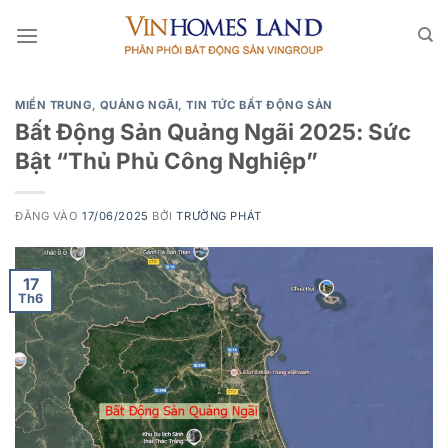
Bỏ
qua
nội
dung
MIỀN TRUNG
,
QUẢNG NGÃI
,
TIN TỨC BẤT ĐỘNG SẢN
Bất Động Sản Quảng Ngãi 2025: Sức
Bật “Thủ Phủ Công Nghiệp”
ĐĂNG VÀO
17/06/2025
BỞI
TRƯỜNG PHÁT
17
Th6