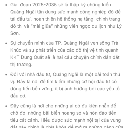
Giai đoạn 2025-2035 sẽ là thập kỷ chứng kiến
Quảng Ngãi tận dụng sức mạnh công nghiệp đó để
tái đầu tư, hoàn thiện hệ thống hạ tầng, chỉnh trang
đô thị và “mài giũa” những viên ngọc du lịch như Lý
Sơn.
Sự chuyển mình của TP. Quảng Ngãi ven sông Trà
Khúc và sự phát triển của các đô thị vệ tinh quanh
KKT Dung Quất sẽ là hai câu chuyện chính dẫn dắt
thị trường.
Đối với nhà đầu tư, Quảng Ngãi là một bài toán thú
vị. Đây là nơi để tìm kiếm những cơ hội đầu tư có
dòng tiền bền vững, ít bị ảnh hưởng bởi các yếu tố
đầu cơ.
Đây cũng là nơi cho những ai có đủ kiên nhẫn để
chờ đợi những bãi biển hoang sơ và hòn đảo tiền
tiêu cất cánh. Hiểu được sức mạnh nội tại của vùng
đất này chính là chìa khóa để mở ra những cánh cửa