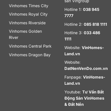
sản Vingroup
Vinhomes Times City
Hotline 1:
038 945
Vinhomes Royal City
7777
Vinhomes Riverside
Hotline 2:
085 818 1111
Vinhomes Golden
Hotline 3:
033 486
River
1111
Vinhomes Central Park
Website:
VinHomes-
Land.vn
Vinhomes Dragon Bay
Website:
DatNenVenDo.com.vn
Fanpage:
VinHomes-
Land.vn
Youtube:
Tư Vấn Bất
Động Sản VinHomes
& Đất Nền