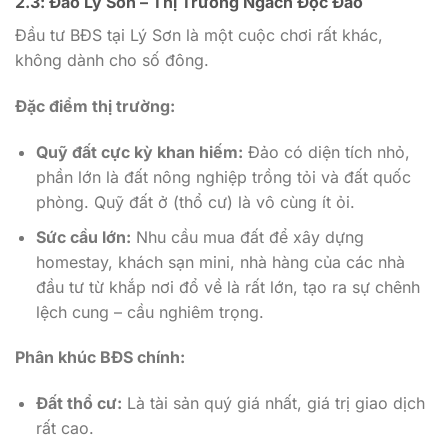
2.3: Đảo Lý Sơn – Thị Trường Ngách Độc Đáo
Đầu tư BĐS tại Lý Sơn là một cuộc chơi rất khác,
không dành cho số đông.
Đặc điểm thị trường:
Quỹ đất cực kỳ khan hiếm:
Đảo có diện tích nhỏ,
phần lớn là đất nông nghiệp trồng tỏi và đất quốc
phòng. Quỹ đất ở (thổ cư) là vô cùng ít ỏi.
Sức cầu lớn:
Nhu cầu mua đất để xây dựng
homestay, khách sạn mini, nhà hàng của các nhà
đầu tư từ khắp nơi đổ về là rất lớn, tạo ra sự chênh
lệch cung – cầu nghiêm trọng.
Phân khúc BĐS chính:
Đất thổ cư:
Là tài sản quý giá nhất, giá trị giao dịch
rất cao.