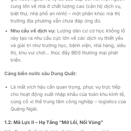
cung lớn về nhà ở chất lượng cao (căn hộ dịch vụ,
biệt thự, nhà phố an ninh) – một phân khúc mà thị
trường địa phương vẫn chưa đáp ứng đủ.
Nhu cầu về dịch vụ:
Lượng dân cư cơ học khổng lồ
này tạo ra nhu cầu cực lớn về các dịch vụ thiết yếu
và giải trí như trường học, bệnh viện, nhà hàng, siêu
thị, khu vui chơi… thúc đẩy BĐS thương mại phát
triển.
Cảng biển nước sâu Dung Quất:
Là mắt xích hậu cần quan trọng, phục vụ trực tiếp
cho hoạt động xuất nhập khẩu của toàn khu kinh tế,
củng cố vị thế trung tâm công nghiệp – logistics của
Quảng Ngãi.
1.2: Mã Lực II – Hạ Tầng “Mở Lối, Nối Vùng”