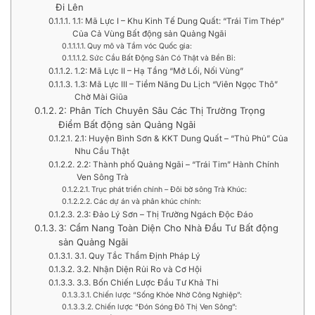
Đi Lên
1.1: Mã Lực I – Khu Kinh Tế Dung Quất: “Trái Tim Thép”
Của Cả Vùng Bất động sản Quảng Ngãi
Quy mô và Tầm vóc Quốc gia:
Sức Cầu Bất Động Sản Có Thật và Bền Bỉ:
1.2: Mã Lực II – Hạ Tầng “Mở Lối, Nối Vùng”
1.3: Mã Lực III – Tiềm Năng Du Lịch “Viên Ngọc Thô”
Chờ Mài Giũa
2: Phân Tích Chuyên Sâu Các Thị Trường Trọng
Điểm Bất động sản Quảng Ngãi
2.1: Huyện Bình Sơn & KKT Dung Quất – “Thủ Phủ” Của
Nhu Cầu Thật
2.2: Thành phố Quảng Ngãi – “Trái Tim” Hành Chính
Ven Sông Trà
Trục phát triển chính – Đôi bờ sông Trà Khúc:
Các dự án và phân khúc chính:
2.3: Đảo Lý Sơn – Thị Trường Ngách Độc Đáo
3: Cẩm Nang Toàn Diện Cho Nhà Đầu Tư Bất động
sản Quảng Ngãi
3.1. Quy Tắc Thẩm Định Pháp Lý
3.2. Nhận Diện Rủi Ro và Cơ Hội
3.3. Bốn Chiến Lược Đầu Tư Khả Thi
Chiến lược “Sống Khỏe Nhờ Công Nghiệp”:
Chiến lược “Đón Sóng Đô Thị Ven Sông”: