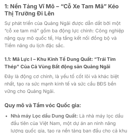
1: Nền Tảng Vĩ Mô – “Cỗ Xe Tam Mã” Kéo
Thị Trường Đi Lên
Sự phát triển của Quảng Ngãi được dẫn dắt bởi một
“cỗ xe tam mã” gồm ba động lực chính: Công nghiệp
nặng quy mô quốc tế, Hạ tầng kết nối đồng bộ và
Tiềm năng du lịch đặc sắc.
1.1: Mã Lực I – Khu Kinh Tế Dung Quất: “Trái Tim
Thép” Của Cả Vùng Bất động sản Quảng Ngãi
Đây là động cơ chính, là yếu tố cốt lõi và khác biệt
nhất, tạo ra sức mạnh kinh tế và sức cầu BĐS bền
vững cho Quảng Ngãi.
Quy mô và Tầm vóc Quốc gia:
Nhà máy Lọc dầu Dung Quất:
Là nhà máy lọc dầu
đầu tiên của Việt Nam, một dự án an ninh năng
lượng quốc gia, tạo ra nền tảng ban đầu cho cả khu