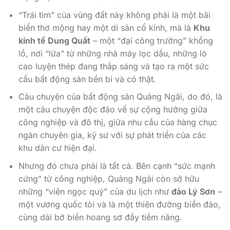
“Trái tim” của vùng đất này không phải là một bãi
biển thơ mộng hay một di sản cổ kính, mà là
Khu
kinh tế Dung Quất
– một “đại công trường” khổng
lồ, nơi “lửa” từ những nhà máy lọc dầu, những lò
cao luyện thép đang thắp sáng và tạo ra một sức
cầu bất động sản bền bỉ và có thật.
Câu chuyện của bất động sản Quảng Ngãi, do đó, là
một câu chuyện độc đáo về sự cộng hưởng giữa
công nghiệp và đô thị, giữa nhu cầu của hàng chục
ngàn chuyên gia, kỹ sư với sự phát triển của các
khu dân cư hiện đại.
Nhưng đó chưa phải là tất cả. Bên cạnh “sức mạnh
cứng” từ công nghiệp, Quảng Ngãi còn sở hữu
những “viên ngọc quý” của du lịch như
đảo Lý Sơn
–
một vương quốc tỏi và là một thiên đường biển đảo,
cùng dải bờ biển hoang sơ đầy tiềm năng.