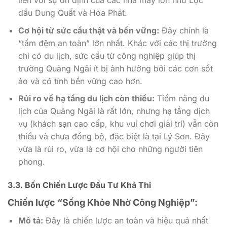
liền với sự ổn định của các nhà máy lớn như Lọc
dầu Dung Quất và Hòa Phát.
Cơ hội từ sức cầu thật và bền vững:
Đây chính là
“tấm đệm an toàn” lớn nhất. Khác với các thị trường
chỉ có du lịch, sức cầu từ công nghiệp giúp thị
trường Quảng Ngãi ít bị ảnh hưởng bởi các cơn sốt
ảo và có tính bền vững cao hơn.
Rủi ro về hạ tầng du lịch còn thiếu:
Tiềm năng du
lịch của Quảng Ngãi là rất lớn, nhưng hạ tầng dịch
vụ (khách sạn cao cấp, khu vui chơi giải trí) vẫn còn
thiếu và chưa đồng bộ, đặc biệt là tại Lý Sơn. Đây
vừa là rủi ro, vừa là cơ hội cho những người tiên
phong.
3.3. Bốn Chiến Lược Đầu Tư Khả Thi
Chiến lược “Sống Khỏe Nhờ Công Nghiệp”:
Mô tả:
Đây là chiến lược an toàn và hiệu quả nhất