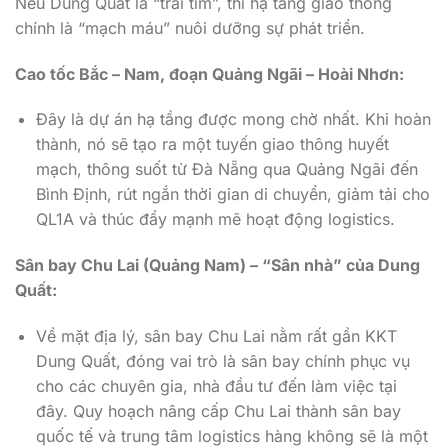
Nếu Dung Quất là “trái tim”, thì hạ tầng giao thông
chính là “mạch máu” nuôi dưỡng sự phát triển.
Cao tốc Bắc – Nam, đoạn Quảng Ngãi – Hoài Nhơn:
Đây là dự án hạ tầng được mong chờ nhất. Khi hoàn
thành, nó sẽ tạo ra một tuyến giao thông huyết
mạch, thông suốt từ Đà Nẵng qua Quảng Ngãi đến
Bình Định, rút ngắn thời gian di chuyển, giảm tải cho
QL1A và thúc đẩy mạnh mẽ hoạt động logistics.
Sân bay Chu Lai (Quảng Nam) – “Sân nhà” của Dung
Quất:
Về mặt địa lý, sân bay Chu Lai nằm rất gần KKT
Dung Quất, đóng vai trò là sân bay chính phục vụ
cho các chuyên gia, nhà đầu tư đến làm việc tại
đây. Quy hoạch nâng cấp Chu Lai thành sân bay
quốc tế và trung tâm logistics hàng không sẽ là một