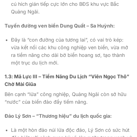
cú hích gián tiếp cực lớn cho BĐS khu vực Bắc
Quảng Ngãi.
Tuyến đường ven biển Dung Quất – Sa Huỳnh:
Đây là “con đường của tương lai”, có vai trò kép:
vừa kết nối các khu công nghiệp ven biển, vừa mở
ra tiềm năng cho dải bờ biển hoang sơ, tạo thành
một trục du lịch mới.
1.3: Mã Lực III – Tiềm Năng Du Lịch “Viên Ngọc Thô”
Chờ Mài Giũa
Bên cạnh “lửa” công nghiệp, Quảng Ngãi còn sở hữu
“nước” của biển đảo đầy tiềm năng.
Đảo Lý Sơn – “Thương hiệu” du lịch quốc gia:
Là một hòn đảo núi lửa độc đáo, Lý Sơn có sức hút