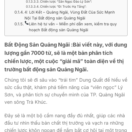
Chiến lược “Săn Ngọc Đảo Lý Sơn”:
Chiến lược “Đi Trước Hạ Tầng”:
4: Lời Kết – Quảng Ngãi, Vùng Đất Của Sức Mạnh
Nội Tại Bất động sản Quảng Ngãi
Liên hệ tư vấn – Miễn phí dẫn xem, kiểm tra quy
hoạch Bất động sản Quảng Ngãi
Bất Động Sản Quảng Ngãi :Bài viết này, với dung
lượng gần 7000 từ, sẽ là một bản phân tích
chiến lược, một cuộc “giải mã” toàn diện về thị
trường bất động sản Quảng Ngãi.
Chúng tôi sẽ đi sâu vào “trái tim” Dung Quất để hiểu về
sức cầu thật, khám phá tiềm năng của “viên ngọc” Lý
Sơn, và phân tích sự chuyển mình của TP. Quảng Ngãi
ven sông Trà Khúc.
Đây sẽ là một bộ cẩm nang đầy đủ nhất, giúp các nhà
đầu tư nhìn thấu bản chất thị trường và vạch ra những
chiến lược khôn ngoan để nắm bắt cơ hội tại một trong