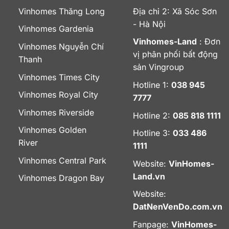
Vinhomes Thăng Long
Địa chỉ 2: Xã Sóc Sơn
- Hà Nội
Vinhomes Gardenia
Vinhomes-Land
: Đơn
Vinhomes Nguyễn Chí
vị phân phối bất động
Thanh
sản Vingroup
Vinhomes Times City
Hotline 1:
038 945
Vinhomes Royal City
7777
Vinhomes Riverside
Hotline 2:
085 818 1111
Vinhomes Golden
Hotline 3:
033 486
River
1111
Vinhomes Central Park
Website:
VinHomes-
Land.vn
Vinhomes Dragon Bay
Website:
DatNenVenDo.com.vn
Fanpage:
VinHomes-