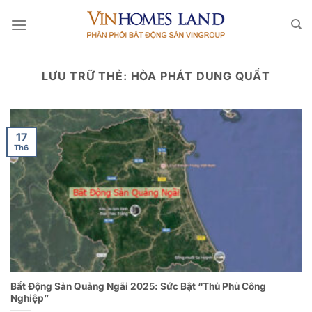
Bỏ
qua
nội
dung
LƯU TRỮ THẺ:
HÒA PHÁT DUNG QUẤT
17
Th6
Bất Động Sản Quảng Ngãi 2025: Sức Bật “Thủ Phủ Công
Nghiệp”