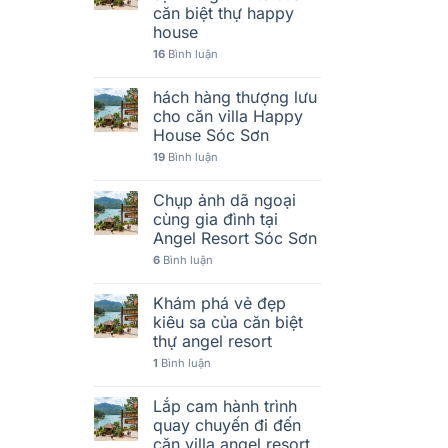
căn biệt thự happy
house
16
Bình luận
hách hàng thượng lưu
cho căn villa Happy
House Sóc Sơn
19
Bình luận
Chụp ảnh dã ngoại
cùng gia đình tại
Angel Resort Sóc Sơn
6
Bình luận
Khám phá vẻ đẹp
kiêu sa của căn biệt
thự angel resort
1
Bình luận
Lắp cam hành trình
quay chuyến đi đến
căn villa angel resort