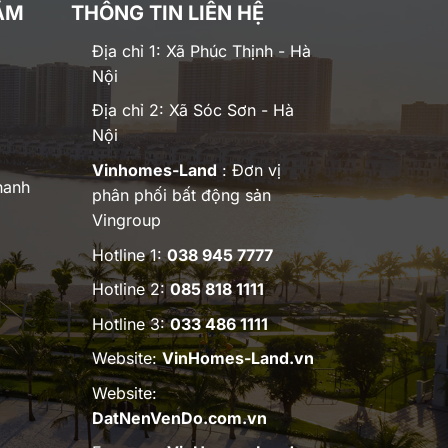
ĂM
THÔNG TIN LIÊN HỆ
Địa chỉ 1: Xã Phúc Thịnh - Hà
Nội
Địa chỉ 2: Xã Sóc Sơn - Hà
Nội
Vinhomes-Land
: Đơn vị
hanh
phân phối bất động sản
Vingroup
Hotline 1:
038 945 7777
Hotline 2:
085 818 1111
Hotline 3:
033 486 1111
Website:
VinHomes-Land.vn
Website:
DatNenVenDo.com.vn