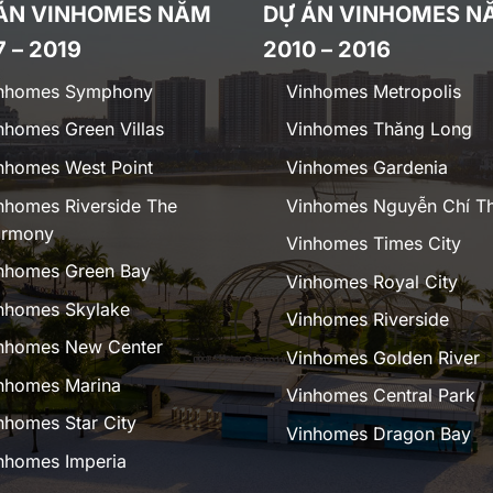
ÁN VINHOMES NĂM
DỰ ÁN VINHOMES N
7 – 2019
2010 – 2016
nhomes Symphony
Vinhomes Metropolis
nhomes Green Villas
Vinhomes Thăng Long
nhomes West Point
Vinhomes Gardenia
nhomes Riverside The
Vinhomes Nguyễn Chí T
rmony
Vinhomes Times City
nhomes Green Bay
Vinhomes Royal City
nhomes Skylake
Vinhomes Riverside
nhomes New Center
Vinhomes Golden River
nhomes Marina
Vinhomes Central Park
nhomes Star City
Vinhomes Dragon Bay
nhomes Imperia