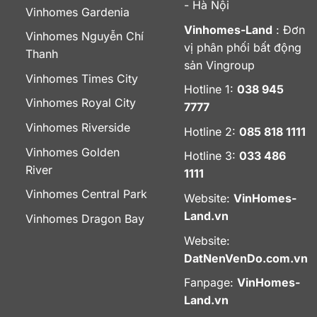
- Hà Nội
Vinhomes Gardenia
Vinhomes-Land
: Đơn
Vinhomes Nguyễn Chí
vị phân phối bất động
Thanh
sản Vingroup
Vinhomes Times City
Hotline 1:
038 945
Vinhomes Royal City
7777
Vinhomes Riverside
Hotline 2:
085 818 1111
Vinhomes Golden
Hotline 3:
033 486
River
1111
Vinhomes Central Park
Website:
VinHomes-
Land.vn
Vinhomes Dragon Bay
Website:
DatNenVenDo.com.vn
Fanpage:
VinHomes-
Land.vn