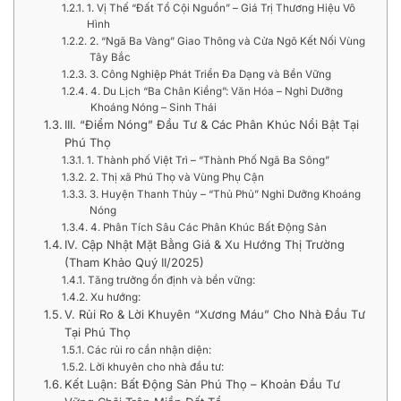
1. Vị Thế “Đất Tổ Cội Nguồn” – Giá Trị Thương Hiệu Vô
Hình
2. “Ngã Ba Vàng” Giao Thông và Cửa Ngõ Kết Nối Vùng
Tây Bắc
3. Công Nghiệp Phát Triển Đa Dạng và Bền Vững
4. Du Lịch “Ba Chân Kiềng”: Văn Hóa – Nghỉ Dưỡng
Khoáng Nóng – Sinh Thái
III. “Điểm Nóng” Đầu Tư & Các Phân Khúc Nổi Bật Tại
Phú Thọ
1. Thành phố Việt Trì – “Thành Phố Ngã Ba Sông”
2. Thị xã Phú Thọ và Vùng Phụ Cận
3. Huyện Thanh Thủy – “Thủ Phủ” Nghỉ Dưỡng Khoáng
Nóng
4. Phân Tích Sâu Các Phân Khúc Bất Động Sản
IV. Cập Nhật Mặt Bằng Giá & Xu Hướng Thị Trường
(Tham Khảo Quý II/2025)
Tăng trưởng ổn định và bền vững:
Xu hướng:
V. Rủi Ro & Lời Khuyên “Xương Máu” Cho Nhà Đầu Tư
Tại Phú Thọ
Các rủi ro cần nhận diện:
Lời khuyên cho nhà đầu tư:
Kết Luận: Bất Động Sản Phú Thọ – Khoản Đầu Tư