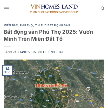
Bỏ
qua
nội
dung
MIỀN BẮC
,
PHÚ THỌ
,
TIN TỨC BẤT ĐỘNG SẢN
Bất động sản Phú Thọ 2025: Vươn
Mình Trên Miền Đất Tổ
ĐĂNG VÀO
14/06/2025
BỞI
TRƯỜNG PHÁT
14
Th6