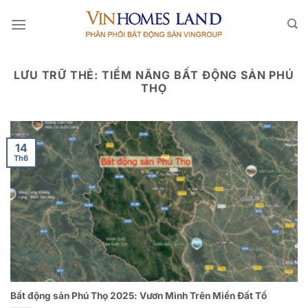
Bỏ
qua
nội
dung
LƯU TRỮ THẺ:
TIỀM NĂNG BẤT ĐỘNG SẢN PHÚ
THỌ
14
Th6
Bất động sản Phú Thọ 2025: Vươn Mình Trên Miền Đất Tổ