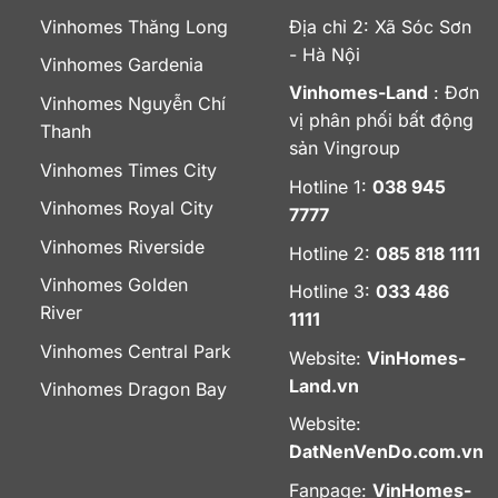
Vinhomes Thăng Long
Địa chỉ 2: Xã Sóc Sơn
- Hà Nội
Vinhomes Gardenia
Vinhomes-Land
: Đơn
Vinhomes Nguyễn Chí
vị phân phối bất động
Thanh
sản Vingroup
Vinhomes Times City
Hotline 1:
038 945
Vinhomes Royal City
7777
Vinhomes Riverside
Hotline 2:
085 818 1111
Vinhomes Golden
Hotline 3:
033 486
River
1111
Vinhomes Central Park
Website:
VinHomes-
Land.vn
Vinhomes Dragon Bay
Website:
DatNenVenDo.com.vn
Fanpage:
VinHomes-