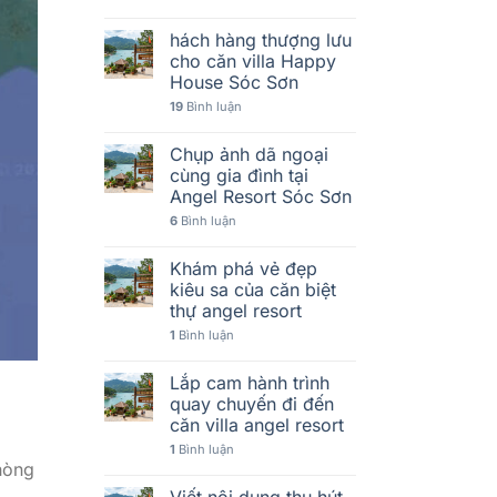
hách hàng thượng lưu
cho căn villa Happy
House Sóc Sơn
19
Bình luận
Chụp ảnh dã ngoại
cùng gia đình tại
Angel Resort Sóc Sơn
6
Bình luận
Khám phá vẻ đẹp
kiêu sa của căn biệt
thự angel resort
1
Bình luận
Lắp cam hành trình
quay chuyến đi đến
căn villa angel resort
1
Bình luận
hòng
Viết nội dung thu hút