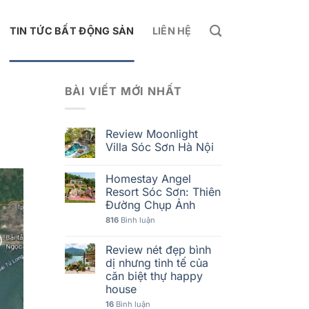
TIN TỨC BẤT ĐỘNG SẢN
LIÊN HỆ
BÀI VIẾT MỚI NHẤT
Review Moonlight
Villa Sóc Sơn Hà Nội
Homestay Angel
Resort Sóc Sơn: Thiên
Đường Chụp Ảnh
816
Bình luận
Review nét đẹp bình
dị nhưng tinh tế của
căn biệt thự happy
house
16
Bình luận