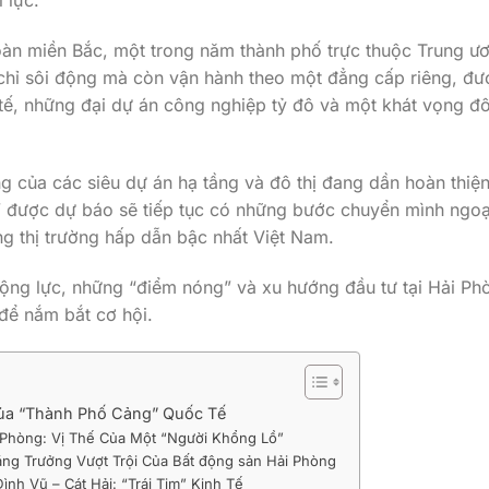
 lực.
 toàn miền Bắc, một trong năm thành phố trực thuộc Trung ư
chỉ sôi động mà còn vận hành theo một đẳng cấp riêng, đư
tế, những đại dự án công nghiệp tỷ đô và một khát vọng đô
của các siêu dự án hạ tầng và đô thị đang dần hoàn thiện
 được dự báo sẽ tiếp tục có những bước chuyển mình ngo
ng thị trường hấp dẫn bậc nhất Việt Nam.
động lực, những “điểm nóng” và xu hướng đầu tư tại Hải Ph
 để nắm bắt cơ hội.
ủa “Thành Phố Cảng” Quốc Tế
 Phòng: Vị Thế Của Một “Người Khổng Lồ”
ng Trưởng Vượt Trội Của Bất động sản Hải Phòng
nh Vũ – Cát Hải: “Trái Tim” Kinh Tế