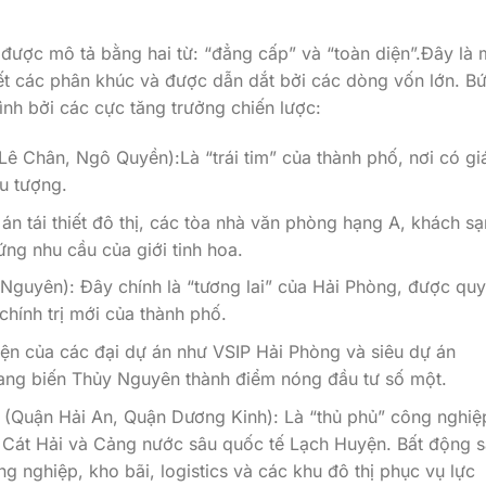
 được mô tả bằng hai từ: “đẳng cấp” và “toàn diện”.Đây là 
 hết các phân khúc và được dẫn dắt bởi các dòng vốn lớn. B
nh bởi các cực tăng trưởng chiến lược:
ê Chân, Ngô Quyền):Là “trái tim” của thành phố, nơi có giá
u tượng.
 án tái thiết đô thị, các tòa nhà văn phòng hạng A, khách sạ
ng nhu cầu của giới tinh hoa.
Nguyên): Đây chính là “tương lai” của Hải Phòng, được quy
chính trị mới của thành phố.
iện của các đại dự án như VSIP Hải Phòng và siêu dự án
ang biến Thủy Nguyên thành điểm nóng đầu tư số một.
g (Quận Hải An, Quận Dương Kinh): Là “thủ phủ” công nghiệ
– Cát Hải và Cảng nước sâu quốc tế Lạch Huyện. Bất động 
g nghiệp, kho bãi, logistics và các khu đô thị phục vụ lực