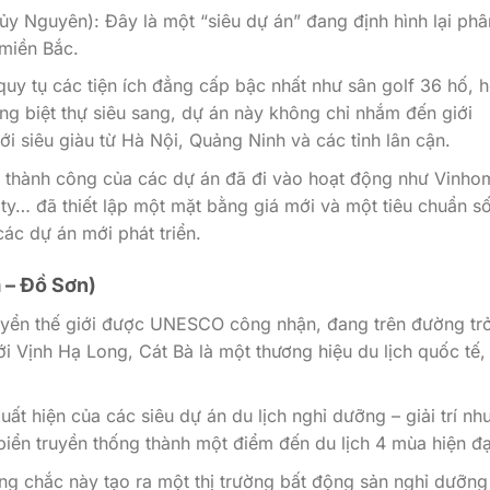
y Nguyên): Đây là một “siêu dự án” đang định hình lại phâ
miền Bắc.
uy tụ các tiện ích đẳng cấp bậc nhất như sân golf 36 hố, 
ng biệt thự siêu sang, dự án này không chỉ nhắm đến giới
i siêu giàu từ Hà Nội, Quảng Ninh và các tỉnh lân cận.
ự thành công của các dự án đã đi vào hoạt động như Vinho
ty… đã thiết lập một mặt bằng giá mới và một tiêu chuẩn s
các dự án mới phát triển.
 – Đồ Sơn)
uyển thế giới được UNESCO công nhận, đang trên đường tr
ới Vịnh Hạ Long, Cát Bà là một thương hiệu du lịch quốc tế,
t hiện của các siêu dự án du lịch nghỉ dưỡng – giải trí nh
biển truyền thống thành một điểm đến du lịch 4 mùa hiện đạ
g chắc này tạo ra một thị trường bất động sản nghỉ dưỡng