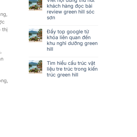
khách hàng đọc bài
review green hill sóc
ơng,
sơn
ợc
 thị
Đẩy top google từ
khóa liên quan đến
khu nghỉ dưỡng green
hill
,
ạn
Tìm hiểu cấu trúc vật
liệu tre trúc trong kiến
trúc green hill
òng,