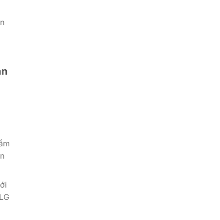
ản
ản
tầm
an
ới
 LG