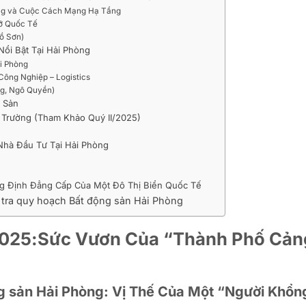
ơng và Cuộc Cách Mạng Hạ Tầng
ỡ Quốc Tế
ồ Sơn)
ổi Bật Tại Hải Phòng
i Phòng
Công Nghiệp – Logistics
ng, Ngô Quyền)
g Sản
 Trường (Tham Khảo Quý II/2025)
Nhà Đầu Tư Tại Hải Phòng
ng Định Đẳng Cấp Của Một Đô Thị Biển Quốc Tế
m tra quy hoạch Bất động sản Hải Phòng
2025:Sức Vươn Của “Thành Phố Cản
g sản Hải Phòng: Vị Thế Của Một “Người Khổn