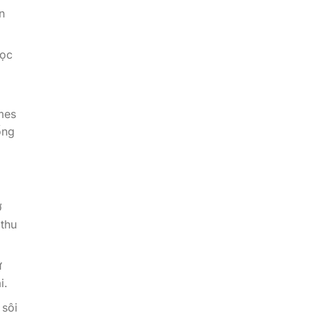
n
học
mes
ống
ở
 thu
ư
i.
 sôi