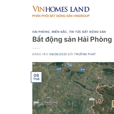
Bỏ
qua
nội
dung
HẢI PHÒNG
,
MIỀN BẮC
,
TIN TỨC BẤT ĐỘNG SẢN
Bất động sản Hải Phòn
ĐĂNG VÀO
08/06/2025
BỞI
TRƯỜNG PHÁT
08
Th6