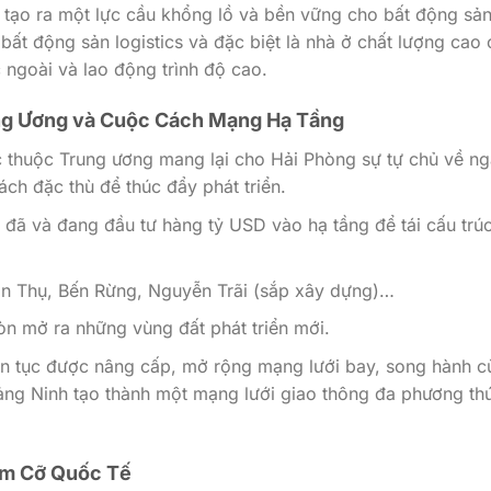
tạo ra một lực cầu khổng lồ và bền vững cho bất động sả
bất động sản logistics và đặc biệt là nhà ở chất lượng cao
ngoài và lao động trình độ cao.
ung Ương và Cuộc Cách Mạng Hạ Tầng
rực thuộc Trung ương mang lại cho Hải Phòng sự tự chủ về n
ch đặc thù để thúc đẩy phát triển.
đã và đang đầu tư hàng tỷ USD vào hạ tầng để tái cấu trú
ăn Thụ, Bến Rừng, Nguyễn Trãi (sắp xây dựng)…
òn mở ra những vùng đất phát triển mới.
iên tục được nâng cấp, mở rộng mạng lưới bay, song hành c
ảng Ninh tạo thành một mạng lưới giao thông đa phương th
ầm Cỡ Quốc Tế