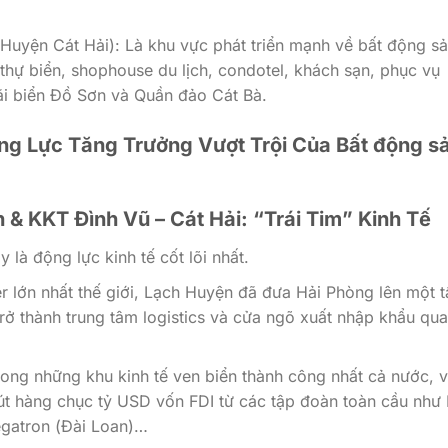
Huyện Cát Hải): Là khu vực phát triển mạnh về bất động s
thự biển, shophouse du lịch, condotel, khách sạn, phục vụ
ãi biển Đồ Sơn và Quần đảo Cát Bà.
ng Lực Tăng Trưởng Vượt Trội Của Bất động s
& KKT Đình Vũ – Cát Hải: “Trái Tim” Kinh Tế
là động lực kinh tế cốt lõi nhất.
er lớn nhất thế giới, Lạch Huyện đã đưa Hải Phòng lên một 
trở thành trung tâm logistics và cửa ngõ xuất nhập khẩu qu
rong những khu kinh tế ven biển thành công nhất cả nước, v
hút hàng chục tỷ USD vốn FDI từ các tập đoàn toàn cầu như
egatron (Đài Loan)…