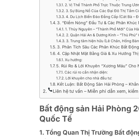
2. Vị Thế Thành Phố Trực Thuộc Trung Ư
3. Sự Bùng Nổ Của Các Đại Đô Thị Tầm C
4. Du Lịch Biển Đảo Đẳng Cấp (Cát Bà – Đ
3. “Điểm Nóng” Đầu Tư & Các Phân Khúc N
1. Thủy Nguyên – “Thành Phố Mới” Của Hả
2. Quận Hải An & Dương Kinh – “Thủ Phủ” 
3. Trung tâm hiện hữu (Lê Chân, Hồng Bà
3. Phân Tích Sâu Các Phân Khúc Bất Độn
4. Cập Nhật Mặt Bằng Giá & Xu Hướng Thị
Xu hướng:
5. Rủi Ro & Lời Khuyên “Xương Máu” Cho 
Các rủi ro cần nhận diện:
Lời khuyên cho nhà đầu tư:
Kết Luận: Bất Động Sản Hải Phòng – Khẳ
Liên hệ tư vấn – Miễn phí dẫn xem, kiể
Bất động sản Hải Phòng 
Quốc Tế
1. Tổng Quan Thị Trường Bất độn