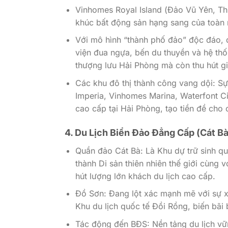
Vinhomes Royal Island (Đảo Vũ Yên, Thủ
khúc bất động sản hạng sang của toàn 
Với mô hình “thành phố đảo” độc đáo, q
viện đua ngựa, bến du thuyền và hệ thố
thượng lưu Hải Phòng mà còn thu hút giớ
Các khu đô thị thành công vang dội: S
Imperia, Vinhomes Marina, Waterfont Ci
cao cấp tại Hải Phòng, tạo tiền đề cho 
4. Du Lịch Biển Đảo Đẳng Cấp (Cát Bà
Quần đảo Cát Bà: Là Khu dự trữ sinh q
thành Di sản thiên nhiên thế giới cùng v
hút lượng lớn khách du lịch cao cấp.
Đồ Sơn: Đang lột xác mạnh mẽ với sự xuấ
Khu du lịch quốc tế Đồi Rồng, biến bãi 
Tác động đến BĐS: Nền tảng du lịch vữn