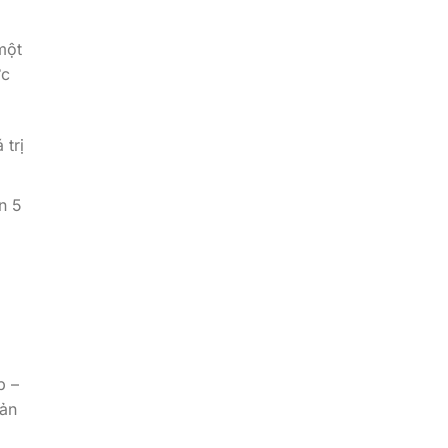
một
ức
 trị
n 5
p –
sản