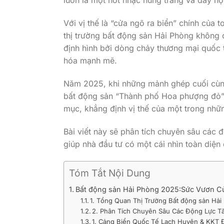
luôn là một nốt nhạc hùng tráng và đầy nội
Với vị thế là “cửa ngõ ra biển” chính của
thị trường bất động sản Hải Phòng không 
định hình bởi dòng chảy thương mại quốc 
hóa mạnh mẽ.
Năm 2025, khi những mảnh ghép cuối cùng 
bất động sản “Thành phố Hoa phượng đỏ”
mục, khẳng định vị thế của một trong nhữ
Bài viết này sẽ phân tích chuyên sâu các 
giúp nhà đầu tư có một cái nhìn toàn diện
Tóm Tắt Nội Dung
Bất động sản Hải Phòng 2025:Sức Vươn C
1. Tổng Quan Thị Trường Bất động sản Hải
2. Phân Tích Chuyên Sâu Các Động Lực Tă
1. Cảng Biển Quốc Tế Lạch Huyện & KKT Đì