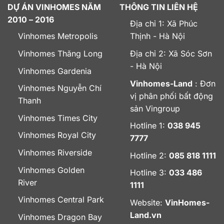
DỰ ÁN VINHOMES NĂM
THÔNG TIN LIÊN HỆ
2010 – 2016
Địa chỉ 1: Xã Phúc
Vinhomes Metropolis
Thịnh - Hà Nội
Vinhomes Thăng Long
Địa chỉ 2: Xã Sóc Sơn
- Hà Nội
Vinhomes Gardenia
Vinhomes-Land
: Đơn
Vinhomes Nguyễn Chí
vị phân phối bất động
Thanh
sản Vingroup
Vinhomes Times City
Hotline 1:
038 945
Vinhomes Royal City
7777
Vinhomes Riverside
Hotline 2:
085 818 1111
Vinhomes Golden
Hotline 3:
033 486
River
1111
Vinhomes Central Park
Website:
VinHomes-
Land.vn
Vinhomes Dragon Bay