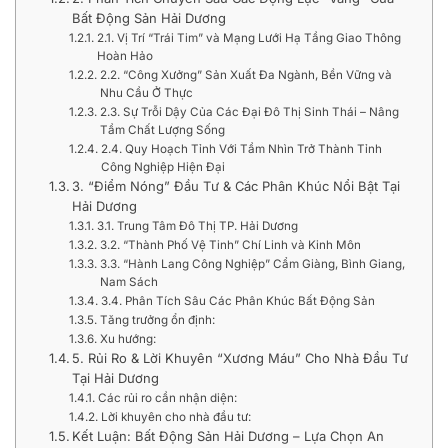
Bất Động Sản Hải Dương
2.1. Vị Trí “Trái Tim” và Mạng Lưới Hạ Tầng Giao Thông
Hoàn Hảo
2.2. “Công Xưởng” Sản Xuất Đa Ngành, Bền Vững và
Nhu Cầu Ở Thực
2.3. Sự Trỗi Dậy Của Các Đại Đô Thị Sinh Thái – Nâng
Tầm Chất Lượng Sống
2.4. Quy Hoạch Tỉnh Với Tầm Nhìn Trở Thành Tỉnh
Công Nghiệp Hiện Đại
3. “Điểm Nóng” Đầu Tư & Các Phân Khúc Nổi Bật Tại
Hải Dương
3.1. Trung Tâm Đô Thị TP. Hải Dương
3.2. “Thành Phố Vệ Tinh” Chí Linh và Kinh Môn
3.3. “Hành Lang Công Nghiệp” Cẩm Giàng, Bình Giang,
Nam Sách
3.4. Phân Tích Sâu Các Phân Khúc Bất Động Sản
Tăng trưởng ổn định:
Xu hướng:
5. Rủi Ro & Lời Khuyên “Xương Máu” Cho Nhà Đầu Tư
Tại Hải Dương
Các rủi ro cần nhận diện:
Lời khuyên cho nhà đầu tư:
Kết Luận: Bất Động Sản Hải Dương – Lựa Chọn An