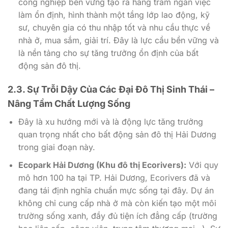
công nghiệp bền vững tạo ra hàng trăm ngàn việc
làm ổn định, hình thành một tầng lớp lao động, kỹ
sư, chuyên gia có thu nhập tốt và nhu cầu thực về
nhà ở, mua sắm, giải trí. Đây là lực cầu bền vững và
là nền tảng cho sự tăng trưởng ổn định của bất
động sản đô thị.
2.3. Sự Trỗi Dậy Của Các Đại Đô Thị Sinh Thái –
Nâng Tầm Chất Lượng Sống
Đây là xu hướng mới và là động lực tăng trưởng
quan trọng nhất cho bất động sản đô thị Hải Dương
trong giai đoạn này.
Ecopark Hải Dương (Khu đô thị Ecorivers):
Với quy
mô hơn 100 ha tại TP. Hải Dương, Ecorivers đã và
đang tái định nghĩa chuẩn mực sống tại đây. Dự án
không chỉ cung cấp nhà ở mà còn kiến tạo một môi
trường sống xanh, đầy đủ tiện ích đẳng cấp (trường