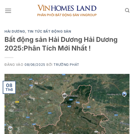
Bỏ
qua
nội
dung
HẢI DƯƠNG
,
TIN TỨC BẤT ĐỘNG SẢN
Bất động sản Hải Dương Hải Dương
2025:Phân Tích Mới Nhất !
ĐĂNG VÀO
08/06/2025
BỞI
TRƯỜNG PHÁT
08
Th6