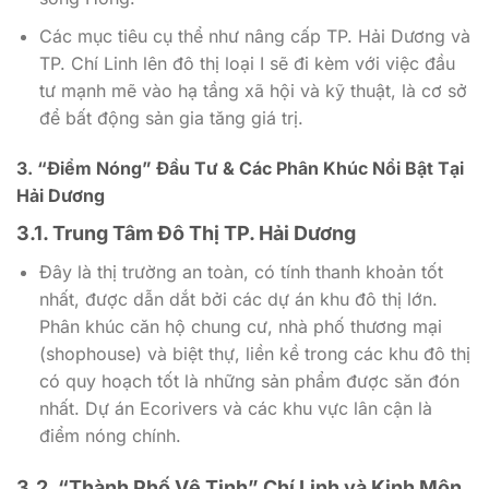
Các mục tiêu cụ thể như nâng cấp TP. Hải Dương và
TP. Chí Linh lên đô thị loại I sẽ đi kèm với việc đầu
tư mạnh mẽ vào hạ tầng xã hội và kỹ thuật, là cơ sở
để bất động sản gia tăng giá trị.
3. “Điểm Nóng” Đầu Tư & Các Phân Khúc Nổi Bật Tại
Hải Dương
3.1. Trung Tâm Đô Thị TP. Hải Dương
Đây là thị trường an toàn, có tính thanh khoản tốt
nhất, được dẫn dắt bởi các dự án khu đô thị lớn.
Phân khúc căn hộ chung cư, nhà phố thương mại
(shophouse) và biệt thự, liền kề trong các khu đô thị
có quy hoạch tốt là những sản phẩm được săn đón
nhất. Dự án Ecorivers và các khu vực lân cận là
điểm nóng chính.
3.2. “Thành Phố Vệ Tinh” Chí Linh và Kinh Môn