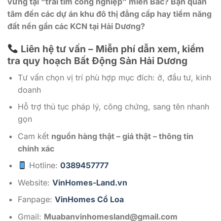
vững tại “trái tim công nghiệp” miền Bắc? Bạn quan
tâm đến các dự án khu đô thị đẳng cấp hay tiềm năng
đất nền gần các KCN tại Hải Dương?
Liên hệ tư vấn – Miễn phí dẫn xem, kiểm
tra quy hoạch Bất Động Sản Hải Dương
Tư vấn chọn vị trí phù hợp mục đích: ở, đầu tư, kinh
doanh
Hỗ trợ thủ tục pháp lý, công chứng, sang tên nhanh
gọn
Cam kết
nguồn hàng thật – giá thật – thông tin
chính xác
Hotline:
0389457777
Website:
VinHomes-Land.vn
Fanpage:
VinHomes Cổ Loa
Gmail:
Muabanvinhomesland@gmail.com