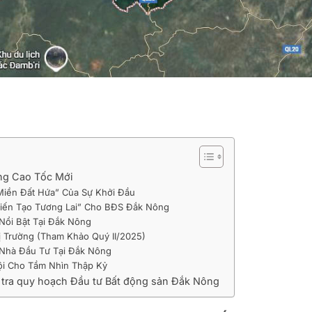
ng Cao Tốc Mới
Miền Đất Hứa” Của Sự Khởi Đầu
“Kiến Tạo Tương Lai” Cho BĐS Đắk Nông
Nổi Bật Tại Đắk Nông
ị Trường (Tham Khảo Quý II/2025)
 Nhà Đầu Tư Tại Đắk Nông
ội Cho Tầm Nhìn Thập Kỷ
m tra quy hoạch Đầu tư Bất động sản Đắk Nông