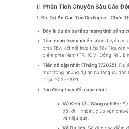
II. Phân Tích Chuyên Sâu Các Đ
1. Đại Dự Án Cao Tốc Gia Nghĩa – Chơn 
Đây là dự án hạ tầng mang tính sống cò
Tầm quan trọng chiến lược:
Tuyến cao 
phía Tây, kết nối trực tiếp Tây Nguyên 
điểm phía Nam (TP.HCM, Đồng Nai, Bì
Tiến độ cập nhật (Tháng 7/2025):
Dự á
một trong những dự án hạ tầng ưu tiên 
đoạn 2025-2026.
Tác động thay đổi cuộc chơi:
Về Kinh tế – Công nghiệp:
Sẽ 
bô-xít – nhôm, giúp vận chuy
và hiệu quả.
Về Du lịch:
Sẽ đưa các điểm đ