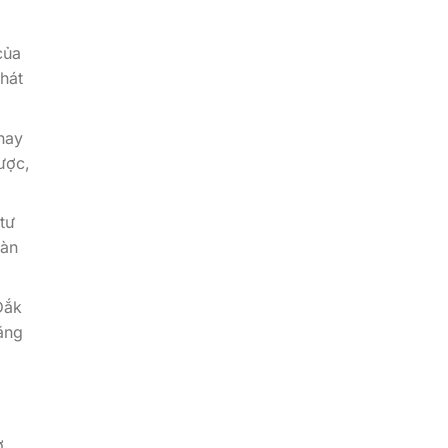
của
hát
nay
ược,
tư
oàn
Đắk
ăng
ơ