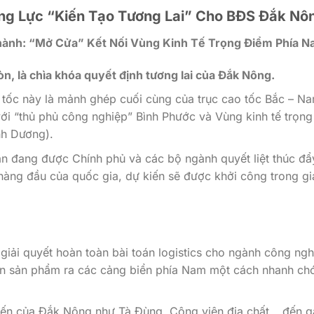
ộng Lực “Kiến Tạo Tương Lai” Cho BĐS Đắk Nô
Thành: “Mở Cửa” Kết Nối Vùng Kinh Tế Trọng Điểm Phía 
n, là chìa khóa quyết định tương lai của Đắk Nông.
tốc này là mảnh ghép cuối cùng của trục cao tốc Bắc – N
với “thủ phủ công nghiệp” Bình Phước và Vùng kinh tế trọng
nh Dương).
n đang được Chính phủ và các bộ ngành quyết liệt thúc đẩy
hàng đầu của quốc gia, dự kiến sẽ được khởi công trong gi
giải quyết hoàn toàn bài toán logistics cho ngành công ngh
ển sản phẩm ra các cảng biển phía Nam một cách nhanh ch
ến của Đắk Nông như Tà Đùng, Công viên địa chất… đến g