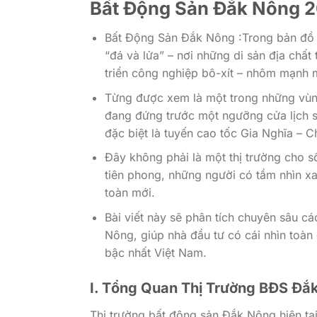
Bất Động Sản Đắk Nông 2
Bất Động Sản Đắk Nông :Trong bản đồ 
“đá và lửa” – nơi những di sản địa chấ
triển công nghiệp bô-xít – nhôm mạnh 
Từng được xem là một trong những vùng
đang đứng trước một ngưỡng cửa lịch sử
đặc biệt là tuyến cao tốc Gia Nghĩa – 
Đây không phải là một thị trường cho 
tiên phong, những người có tầm nhìn xa
toàn mới.
Bài viết này sẽ phân tích chuyên sâu cá
Nông, giúp nhà đầu tư có cái nhìn toàn 
bậc nhất Việt Nam.
I. Tổng Quan Thị Trường BĐS Đắ
Thị trường bất động sản Đắk Nông hiện tại