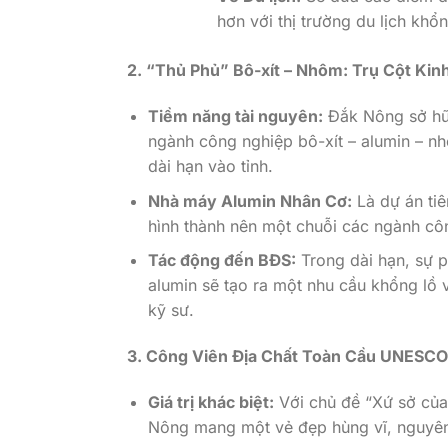
hơn với thị trường du lịch khổ
2. “Thủ Phủ” Bô-xít – Nhôm: Trụ Cột Kin
Tiềm năng tài nguyên:
Đắk Nông sở hữu
ngành công nghiệp bô-xít – alumin – n
dài hạn vào tỉnh.
Nhà máy Alumin Nhân Cơ:
Là dự án tiê
hình thành nên một chuỗi các ngành cô
Tác động đến BĐS:
Trong dài hạn, sự p
alumin sẽ tạo ra một nhu cầu khổng lồ 
kỹ sư.
3. Công Viên Địa Chất Toàn Cầu UNESCO
Giá trị khác biệt:
Với chủ đề “Xứ sở của 
Nông mang một vẻ đẹp hùng vĩ, nguyên