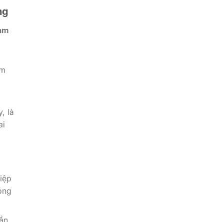
ng
Nam
am
, là
ai
iệp
óng
ần