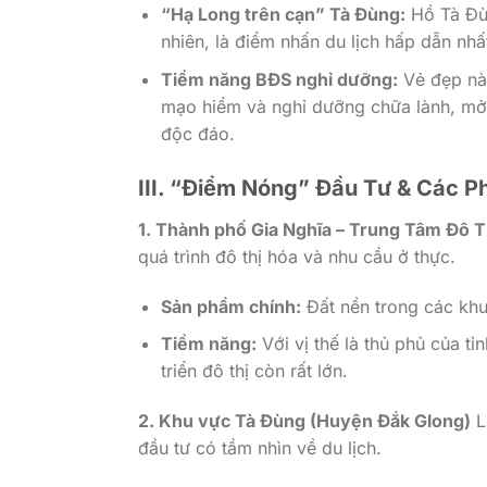
“Hạ Long trên cạn” Tà Đùng:
Hồ Tà Đùn
nhiên, là điểm nhấn du lịch hấp dẫn nhất
Tiềm năng BĐS nghỉ dưỡng:
Vẻ đẹp này 
mạo hiểm và nghỉ dưỡng chữa lành, mở 
độc đáo.
III. “Điểm Nóng” Đầu Tư & Các P
1. Thành phố Gia Nghĩa – Trung Tâm Đô T
quá trình đô thị hóa và nhu cầu ở thực.
Sản phẩm chính:
Đất nền trong các khu
Tiềm năng:
Với vị thế là thủ phủ của tỉ
triển đô thị còn rất lớn.
2. Khu vực Tà Đùng (Huyện Đắk Glong)
L
đầu tư có tầm nhìn về du lịch.