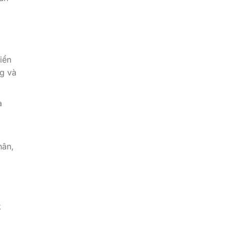
iển
g và
à
hân,
k