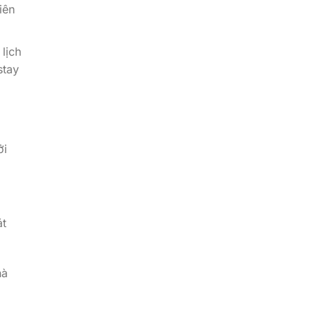
iên
lịch
stay
ởi
át
hà