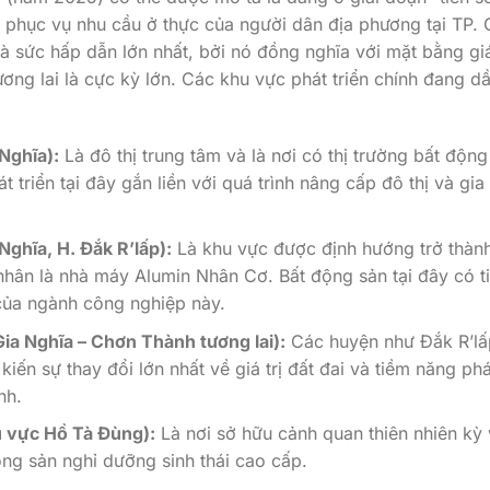
ếu phục vụ nhu cầu ở thực của người dân địa phương tại TP. 
 là sức hấp dẫn lớn nhất, bởi nó đồng nghĩa với mặt bằng gi
ương lai là cực kỳ lớn. Các khu vực phát triển chính đang d
Nghĩa):
Là đô thị trung tâm và là nơi có thị trường bất động
t triển tại đây gắn liền với quá trình nâng cấp đô thị và gia
Nghĩa, H. Đắk R’lấp):
Là khu vực được định hướng trở thàn
t nhân là nhà máy Alumin Nhân Cơ. Bất động sản tại đây có t
 của ngành công nghiệp này.
Gia Nghĩa – Chơn Thành tương lai):
Các huyện như Đắk R’lấ
ến sự thay đổi lớn nhất về giá trị đất đai và tiềm năng phá
nh.
u vực Hồ Tà Đùng):
Là nơi sở hữu cảnh quan thiên nhiên kỳ 
động sản nghỉ dưỡng sinh thái cao cấp.