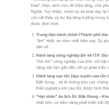
khai”. Giao dịch còn rất trầm lắng, chủ y
Nghĩa. Tuy nhiên, chính sự sơ khai này lại
còn rất thấp và dư địa tăng trưởng trong t
được định hình:
Trung tâm hành chính (Thành phố Gia 
“ấm” nhất, an toàn nhất hiện nay. Sự phá
dân số.
Hành lang công nghiệp Bô-xít (TP. Gia 
“trái tim” công nghiệp của tỉnh, với hạ
năng dài hạn gắn liền với sự phát triển
Hành lang cao tốc (dọc tuyến cao tốc 
Đắk Song… sẽ là những khu vực chứng ki
triển logistics khi cao tốc được hình thà
“Hạt nhân” du lịch (H. Đắk Glong – Kh
nhất tỉnh, có tiềm năng phát triển bất 