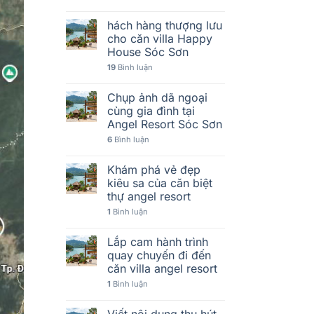
hách hàng thượng lưu
cho căn villa Happy
House Sóc Sơn
19
Bình luận
Chụp ảnh dã ngoại
cùng gia đình tại
Angel Resort Sóc Sơn
6
Bình luận
Khám phá vẻ đẹp
kiêu sa của căn biệt
thự angel resort
1
Bình luận
Lắp cam hành trình
quay chuyến đi đến
căn villa angel resort
1
Bình luận
Viết nội dung thu hút