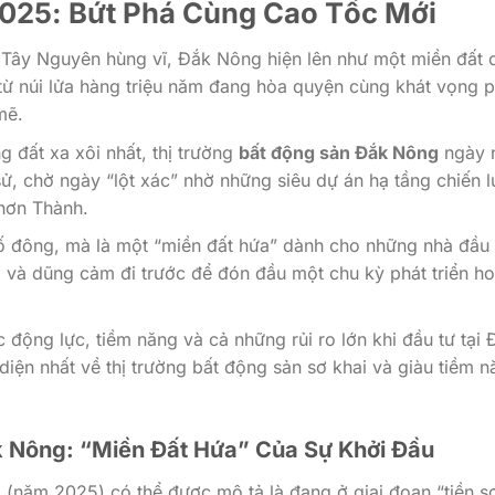
025: Bứt Phá Cùng Cao Tốc Mới
Tây Nguyên hùng vĩ, Đắk Nông hiện lên như một miền đất 
t từ núi lửa hàng triệu năm đang hòa quyện cùng khát vọng p
mẽ.
 đất xa xôi nhất, thị trường
bất động sản Đắk Nông
ngày 
, chờ ngày “lột xác” nhờ những siêu dự án hạ tầng chiến l
Chơn Thành.
số đông, mà là một “miền đất hứa” dành cho những nhà đầu 
 và dũng cảm đi trước để đón đầu một chu kỳ phát triển h
c động lực, tiềm năng và cả những rủi ro lớn khi đầu tư tại 
diện nhất về thị trường bất động sản sơ khai và giàu tiềm n
k Nông: “Miền Đất Hứa” Của Sự Khởi Đầu
 (năm 2025) có thể được mô tả là đang ở giai đoạn “tiền s