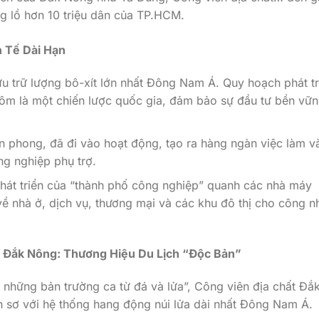
ng lồ hơn 10 triệu dân của TP.HCM.
h Tế Dài Hạn
 trữ lượng bô-xít lớn nhất Đông Nam Á. Quy hoạch phát tr
hôm là một chiến lược quốc gia, đảm bảo sự đầu tư bền vữn
n phong, đã đi vào hoạt động, tạo ra hàng ngàn việc làm v
ng nghiệp phụ trợ.
hát triển của “thành phố công nghiệp” quanh các nhà máy
về nhà ở, dịch vụ, thương mại và các khu đô thị cho công n
 Đắk Nông: Thương Hiệu Du Lịch “Độc Bản”
những bản trường ca từ đá và lửa”, Công viên địa chất Đắ
 sơ với hệ thống hang động núi lửa dài nhất Đông Nam Á.