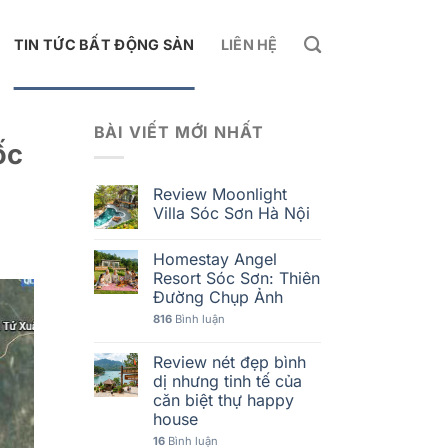
TIN TỨC BẤT ĐỘNG SẢN
LIÊN HỆ
BÀI VIẾT MỚI NHẤT
ốc
Review Moonlight
Villa Sóc Sơn Hà Nội
Homestay Angel
Resort Sóc Sơn: Thiên
Đường Chụp Ảnh
816
Bình luận
Review nét đẹp bình
dị nhưng tinh tế của
căn biệt thự happy
house
16
Bình luận