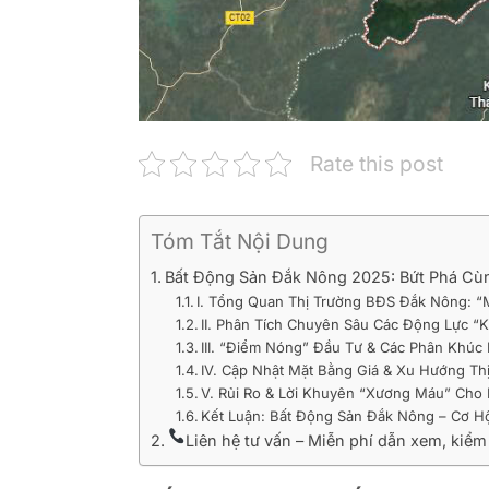
Rate this post
Tóm Tắt Nội Dung
Bất Động Sản Đắk Nông 2025: Bứt Phá Cù
I. Tổng Quan Thị Trường BĐS Đắk Nông: “
II. Phân Tích Chuyên Sâu Các Động Lực 
III. “Điểm Nóng” Đầu Tư & Các Phân Khúc 
IV. Cập Nhật Mặt Bằng Giá & Xu Hướng Th
V. Rủi Ro & Lời Khuyên “Xương Máu” Cho
Kết Luận: Bất Động Sản Đắk Nông – Cơ H
Liên hệ tư vấn – Miễn phí dẫn xem, kiể