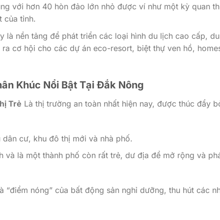
g với hơn 40 hòn đảo lớn nhỏ được ví như một kỳ quan th
 của tỉnh.
là nền tảng để phát triển các loại hình du lịch cao cấp, du 
ra cơ hội cho các dự án eco-resort, biệt thự ven hồ, home
hân Khúc Nổi Bật Tại Đắk Nông
hị Trẻ
Là thị trường an toàn nhất hiện nay, được thúc đẩy b
 dân cư, khu đô thị mới và nhà phố.
nh và là một thành phố còn rất trẻ, dư địa để mở rộng và ph
à “điểm nóng” của bất động sản nghỉ dưỡng, thu hút các n