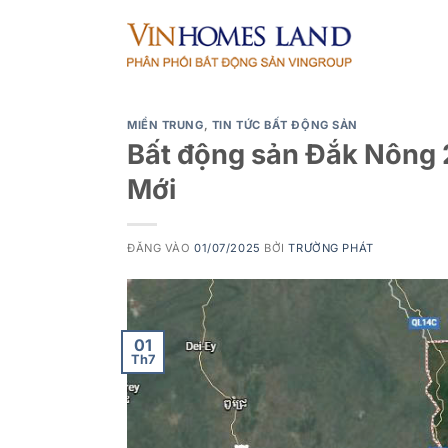
Bỏ
qua
nội
dung
MIỀN TRUNG
,
TIN TỨC BẤT ĐỘNG SẢN
Bất động sản Đắk Nông 
Mới
ĐĂNG VÀO
01/07/2025
BỞI
TRƯỜNG PHÁT
01
Th7