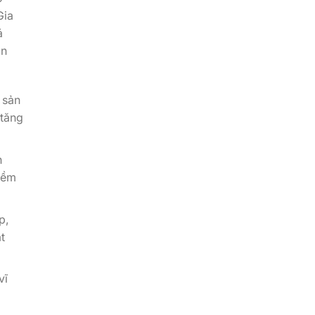
Gia
á
ần
 sản
 tăng
h
iềm
p,
t
vĩ