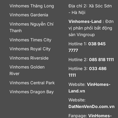
Vinhomes Thăng Long
Địa chỉ 2: Xã Sóc Sơn
- Hà Nội
Vinhomes Gardenia
Vinhomes-Land
: Đơn
Vinhomes Nguyễn Chí
vị phân phối bất động
Thanh
sản Vingroup
Vinhomes Times City
Hotline 1:
038 945
Vinhomes Royal City
7777
Vinhomes Riverside
Hotline 2:
085 818 1111
Vinhomes Golden
Hotline 3:
033 486
River
1111
Vinhomes Central Park
Website:
VinHomes-
Land.vn
Vinhomes Dragon Bay
Website:
DatNenVenDo.com.vn
Fanpage:
VinHomes-