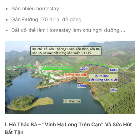
Gần nhiều homestay
Gần Đường 170 đi lại dễ dàng
Đất có thể làm Homestay làm khu nghỉ dưỡng,…
I. Hồ Thác Bà – “Vịnh Hạ Long Trên Cạn” Và Sức Hút
Bất Tận