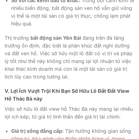
So với các kênh đầu tư khác:
Trong bối cảnh kinh tế
nhiều biến động, bất động sản ven hồ vẫn giữ vững
vị thế là một tài sản có giá trị thực, chống lạm phát
hiệu quả.
Thị trường
bất động sản Yên Bái
đang trên đà tăng
trưởng ổn định, đặc biệt là phân khúc đất nghỉ dưỡng
và đất ven hồ. Việc sở hữu một lô đất có vị trí và pháp
lý tốt như thế này không chỉ mang lại lợi nhuận từ việc
khai thác kinh doanh mà còn là một tài sản có giá trị
tích lũy cao trong tương lai.
V. Lợi Ích Vượt Trội Khi Bạn Sở Hữu Lô Đất Đất View
Hồ Thác Bà này
Việc sở hữu lô đất view hồ Thác Bà này mang lại nhiều
lợi ích kép, từ giá trị tinh thần đến giá trị tài chính:
Giá trị sống đẳng cấp:
Tận hưởng không gian sống
riêng tư, hòa mình vào thiên nhiên hùng vĩ, trong