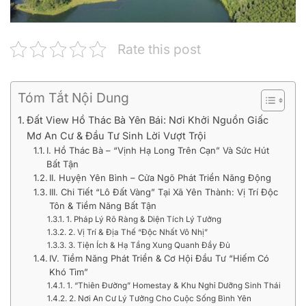
Rate this post
Tóm Tắt Nội Dung
Đất View Hồ Thác Bà Yên Bái: Nơi Khởi Nguồn Giấc
Mơ An Cư & Đầu Tư Sinh Lời Vượt Trội
I. Hồ Thác Bà – “Vịnh Hạ Long Trên Cạn” Và Sức Hút
Bất Tận
II. Huyện Yên Bình – Cửa Ngõ Phát Triển Năng Động
III. Chi Tiết “Lô Đất Vàng” Tại Xã Yên Thành: Vị Trí Độc
Tôn & Tiềm Năng Bất Tận
1. Pháp Lý Rõ Ràng & Diện Tích Lý Tưởng
2. Vị Trí & Địa Thế “Độc Nhất Vô Nhị”
3. Tiện Ích & Hạ Tầng Xung Quanh Đầy Đủ
IV. Tiềm Năng Phát Triển & Cơ Hội Đầu Tư “Hiếm Có
Khó Tìm”
1. “Thiên Đường” Homestay & Khu Nghỉ Dưỡng Sinh Thái
2. Nơi An Cư Lý Tưởng Cho Cuộc Sống Bình Yên