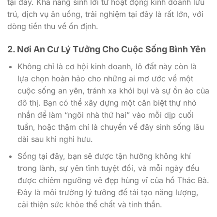
tại đây. Khả năng sinh lời từ hoạt động kinh doanh lưu
trú, dịch vụ ăn uống, trải nghiệm tại đây là rất lớn, với
dòng tiền thu về ổn định.
2. Nơi An Cư Lý Tưởng Cho Cuộc Sống Bình Yên
Không chỉ là cơ hội kinh doanh, lô đất này còn là
lựa chọn hoàn hảo cho những ai mơ ước về một
cuộc sống an yên, tránh xa khói bụi và sự ồn ào của
đô thị. Bạn có thể xây dựng một căn biệt thự nhỏ
nhắn để làm “ngôi nhà thứ hai” vào mỗi dịp cuối
tuần, hoặc thậm chí là chuyển về đây sinh sống lâu
dài sau khi nghỉ hưu.
Sống tại đây, bạn sẽ được tận hưởng không khí
trong lành, sự yên tĩnh tuyệt đối, và mỗi ngày đều
được chiêm ngưỡng vẻ đẹp hùng vĩ của hồ Thác Bà.
Đây là môi trường lý tưởng để tái tạo năng lượng,
cải thiện sức khỏe thể chất và tinh thần.