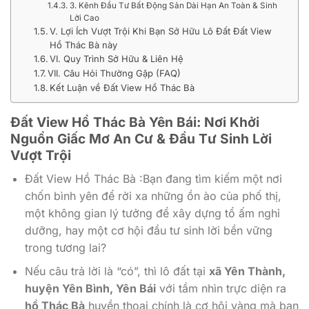
3. Kênh Đầu Tư Bất Động Sản Dài Hạn An Toàn & Sinh
Lời Cao
V. Lợi Ích Vượt Trội Khi Bạn Sở Hữu Lô Đất Đất View
Hồ Thác Bà này
VI. Quy Trình Sở Hữu & Liên Hệ
VII. Câu Hỏi Thường Gặp (FAQ)
Kết Luận về Đất View Hồ Thác Bà
Đất View Hồ Thác Bà Yên Bái: Nơi Khởi
Nguồn Giấc Mơ An Cư & Đầu Tư Sinh Lời
Vượt Trội
Đất View Hồ Thác Bà :Bạn đang tìm kiếm một nơi
chốn bình yên để rời xa những ồn ào của phố thị,
một không gian lý tưởng để xây dựng tổ ấm nghỉ
dưỡng, hay một cơ hội đầu tư sinh lời bền vững
trong tương lai?
Nếu câu trả lời là “có”, thì lô đất tại
xã Yên Thà
nh,
huyện Yên Bình, Yên Bái
với tầm nhìn trực diện ra
hồ Thác Bà
huyền thoại chính là cơ hội vàng mà bạn