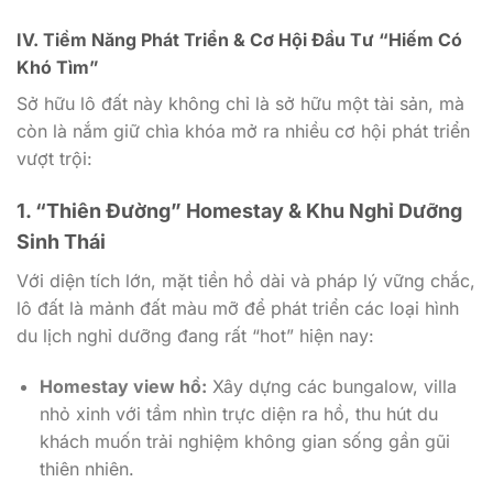
IV. Tiềm Năng Phát Triển & Cơ Hội Đầu Tư “Hiếm Có
Khó Tìm”
Sở hữu lô đất này không chỉ là sở hữu một tài sản, mà
còn là nắm giữ chìa khóa mở ra nhiều cơ hội phát triển
vượt trội:
1. “Thiên Đường” Homestay & Khu Nghỉ Dưỡng
Sinh Thái
Với diện tích lớn, mặt tiền hồ dài và pháp lý vững chắc,
lô đất là mảnh đất màu mỡ để phát triển các loại hình
du lịch nghỉ dưỡng đang rất “hot” hiện nay:
Homestay view hồ:
Xây dựng các bungalow, villa
nhỏ xinh với tầm nhìn trực diện ra hồ, thu hút du
khách muốn trải nghiệm không gian sống gần gũi
thiên nhiên.