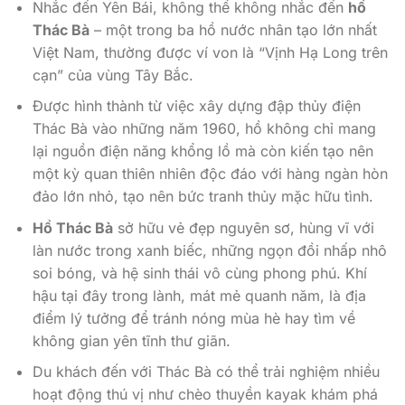
Nhắc đến Yên Bái, không thể không nhắc đến
hồ
Thác Bà
– một trong ba hồ nước nhân tạo lớn nhất
Việt Nam, thường được ví von là “Vịnh Hạ Long trên
cạn” của vùng Tây Bắc.
Được hình thành từ việc xây dựng đập thủy điện
Thác Bà vào những năm 1960, hồ không chỉ mang
lại nguồn điện năng khổng lồ mà còn kiến tạo nên
một kỳ quan thiên nhiên độc đáo với hàng ngàn hòn
đảo lớn nhỏ, tạo nên bức tranh thủy mặc hữu tình.
Hồ Thác Bà
sở hữu vẻ đẹp nguyên sơ, hùng vĩ với
làn nước trong xanh biếc, những ngọn đồi nhấp nhô
soi bóng, và hệ sinh thái vô cùng phong phú. Khí
hậu tại đây trong lành, mát mẻ quanh năm, là địa
điểm lý tưởng để tránh nóng mùa hè hay tìm về
không gian yên tĩnh thư giãn.
Du khách đến với Thác Bà có thể trải nghiệm nhiều
hoạt động thú vị như chèo thuyền kayak khám phá