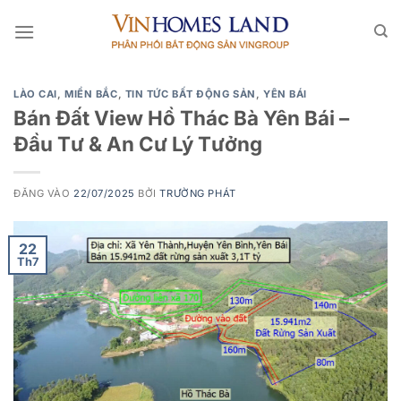
Bỏ
qua
nội
dung
LÀO CAI
,
MIỀN BẮC
,
TIN TỨC BẤT ĐỘNG SẢN
,
YÊN BÁI
Bán Đất View Hồ Thác Bà Yên Bái –
Đầu Tư & An Cư Lý Tưởng
ĐĂNG VÀO
22/07/2025
BỞI
TRƯỜNG PHÁT
22
Th7