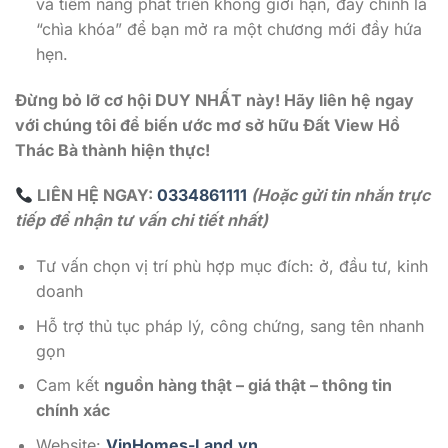
và tiềm năng phát triển không giới hạn, đây chính là
“chìa khóa” để bạn mở ra một chương mới đầy hứa
hẹn.
Đừng bỏ lỡ cơ hội DUY NHẤT này! Hãy liên hệ ngay
với chúng tôi để biến ước mơ sở hữu Đất View Hồ
Thác Bà thành hiện thực!
LIÊN HỆ NGAY:
0334861111
(Hoặc gửi tin nhắn trực
tiếp để nhận tư vấn chi tiết nhất)
Tư vấn chọn vị trí phù hợp mục đích: ở, đầu tư, kinh
doanh
Hỗ trợ thủ tục pháp lý, công chứng, sang tên nhanh
gọn
Cam kết
nguồn hàng thật – giá thật – thông tin
chính xác
Website:
VinHomes-Land.vn