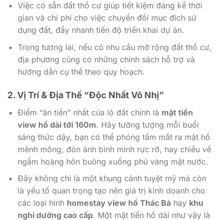
Việc có sẵn đất thổ cư giúp tiết kiệm đáng kể thời
gian và chi phí cho việc chuyển đổi mục đích sử
dụng đất, đẩy nhanh tiến độ triển khai dự án.
Trong tương lai, nếu có nhu cầu mở rộng đất thổ cư,
địa phương cũng có những chính sách hỗ trợ và
hướng dẫn cụ thể theo quy hoạch.
2. Vị Trí & Địa Thế “Độc Nhất Vô Nhị”
Điểm “ăn tiền” nhất của lô đất chính là
mặt tiền
view hồ dài tới 160m
. Hãy tưởng tượng mỗi buổi
sáng thức dậy, bạn có thể phóng tầm mắt ra mặt hồ
mênh mông, đón ánh bình minh rực rỡ, hay chiều về
ngắm hoàng hôn buông xuống phủ vàng mặt nước.
Đây không chỉ là một khung cảnh tuyệt mỹ mà còn
là yếu tố quan trọng tạo nên giá trị kinh doanh cho
các loại hình
homestay view hồ Thác Bà
hay
khu
nghỉ dưỡng cao cấp
. Một mặt tiền hồ dài như vậy là