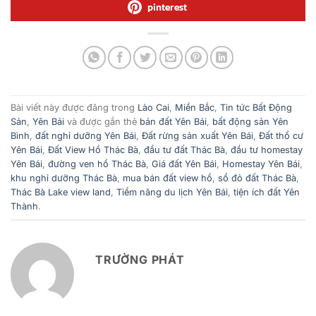
pinterest
Bài viết này được đăng trong
Lào Cai
,
Miền Bắc
,
Tin tức Bất Động
Sản
,
Yên Bái
và được gắn thẻ
bán đất Yên Bái
,
bất động sản Yên
Bình
,
đất nghỉ dưỡng Yên Bái
,
Đất rừng sản xuất Yên Bái
,
Đất thổ cư
Yên Bái
,
Đất View Hồ Thác Bà
,
đầu tư đất Thác Bà
,
đầu tư homestay
Yên Bái
,
đường ven hồ Thác Bà
,
Giá đất Yên Bái
,
Homestay Yên Bái
,
khu nghỉ dưỡng Thác Bà
,
mua bán đất view hồ
,
sổ đỏ đất Thác Bà
,
Thác Bà Lake view land
,
Tiềm năng du lịch Yên Bái
,
tiện ích đất Yên
Thành
.
TRƯỜNG PHÁT