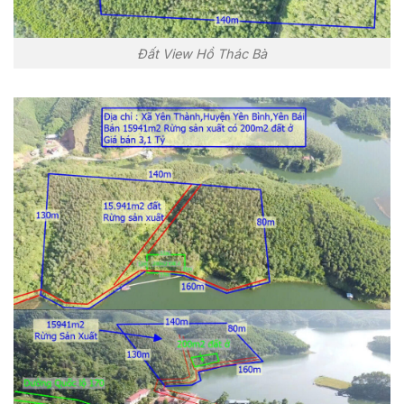
Đất View Hồ Thác Bà