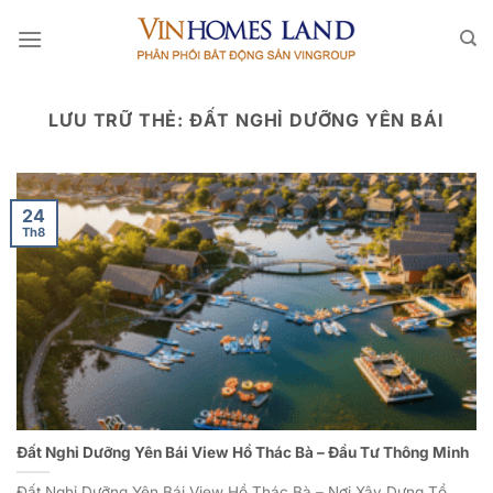
Bỏ
qua
nội
dung
LƯU TRỮ THẺ:
ĐẤT NGHỈ DƯỠNG YÊN BÁI
24
Th8
Đất Nghỉ Dưỡng Yên Bái View Hồ Thác Bà – Đầu Tư Thông Minh
Đất Nghỉ Dưỡng Yên Bái View Hồ Thác Bà – Nơi Xây Dựng Tổ