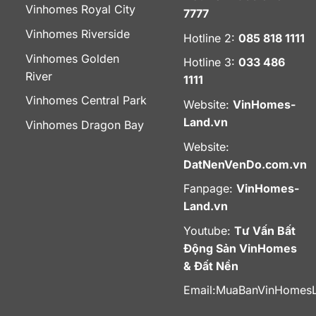
Vinhomes Royal City
7777
Vinhomes Riverside
Hotline 2:
085 818 1111
Vinhomes Golden
Hotline 3:
033 486
River
1111
Vinhomes Central Park
Website:
VinHomes-
Land.vn
Vinhomes Dragon Bay
Website:
DatNenVenDo.com.vn
Fanpage:
VinHomes-
Land.vn
Youtube:
Tư Vấn Bất
Động Sản VinHomes
& Đất Nền
Email:
MuaBanVinHomes