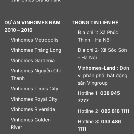
DỰ ÁN VINHOMES NĂM
THÔNG TIN LIÊN HỆ
2010 – 2016
Địa chỉ 1: Xã Phúc
Vinhomes Metropolis
Thịnh - Hà Nội
Vinhomes Thăng Long
Địa chỉ 2: Xã Sóc Sơn
- Hà Nội
Vinhomes Gardenia
Vinhomes-Land
: Đơn
Vinhomes Nguyễn Chí
vị phân phối bất động
Thanh
sản Vingroup
Vinhomes Times City
Hotline 1:
038 945
Vinhomes Royal City
7777
Vinhomes Riverside
Hotline 2:
085 818 1111
Vinhomes Golden
Hotline 3:
033 486
River
1111