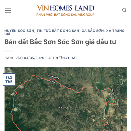
Bỏ
qua
nội
dung
HUYỆN SÓC SƠN
,
TIN TỨC BẤT ĐỘNG SẢN
,
XÃ BẮC SƠN
,
XÃ TRUNG
GIÃ
Bán đất Bắc Sơn Sóc Sơn giá đầu tư
ĐĂNG VÀO
04/05/2025
BỞI
TRƯỜNG PHÁT
04
Th5