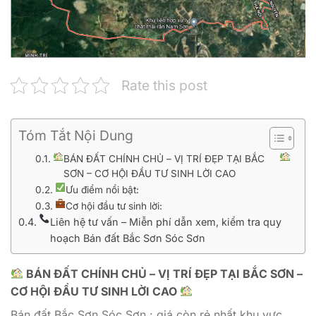
Rate this post
Tóm Tắt Nội Dung
BÁN ĐẤT CHÍNH CHỦ – VỊ TRÍ ĐẸP TẠI BẮC
SƠN – CƠ HỘI ĐẦU TƯ SINH LỜI CAO
Ưu điểm nổi bật:
Cơ hội đầu tư sinh lời:
Liên hệ tư vấn – Miễn phí dẫn xem, kiểm tra quy
hoạch Bán đất Bắc Sơn Sóc Sơn
BÁN ĐẤT CHÍNH CHỦ – VỊ TRÍ ĐẸP TẠI BẮC SƠN –
CƠ HỘI ĐẦU TƯ SINH LỜI CAO
Bán đất Bắc Sơn Sóc Sơn : giá còn rẻ nhất khu vực