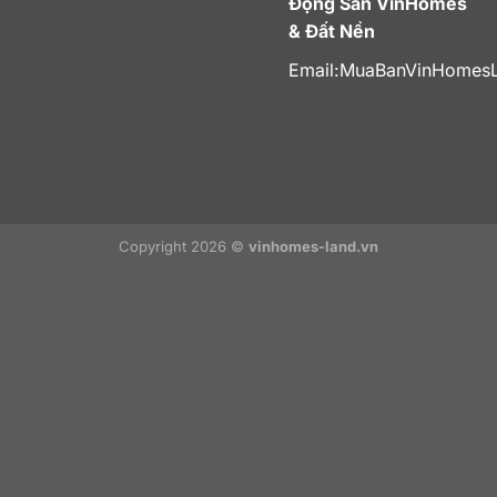
Động Sản VinHomes
& Đất Nền
Email:
MuaBanVinHomes
Copyright 2026 ©
vinhomes-land.vn