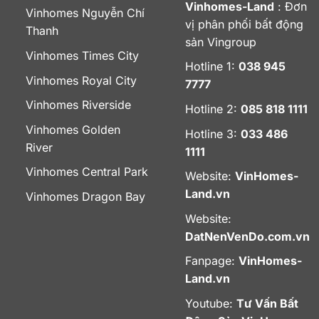
Vinhomes-Land
: Đơn
Vinhomes Nguyễn Chí
vị phân phối bất động
Thanh
sản Vingroup
Vinhomes Times City
Hotline 1:
038 945
Vinhomes Royal City
7777
Vinhomes Riverside
Hotline 2:
085 818 1111
Vinhomes Golden
Hotline 3:
033 486
River
1111
Vinhomes Central Park
Website:
VinHomes-
Land.vn
Vinhomes Dragon Bay
Website:
DatNenVenDo.com.vn
Fanpage:
VinHomes-
Land.vn
Youtube:
Tư Vấn Bất