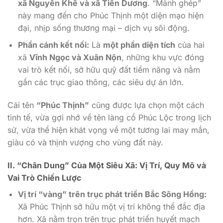
xã Nguyên Khê và xã Tiên Dương
. “Mảnh ghép”
này mang đến cho Phúc Thịnh một diện mạo hiện
đại, nhịp sống thương mại – dịch vụ sôi động.
Phần cánh kết nối:
Là
một phần diện tích
của hai
xã
Vĩnh Ngọc và Xuân Nộn
, những khu vực đóng
vai trò kết nối, sở hữu quỹ đất tiềm năng và nằm
gần các trục giao thông, các siêu dự án lớn.
Cái tên
“Phúc Thịnh”
cũng được lựa chọn một cách
tinh tế, vừa gợi nhớ về tên làng cổ Phúc Lộc trong lịch
sử, vừa thể hiện khát vọng về một tương lai may mắn,
giàu có và thịnh vượng cho vùng đất này.
II. “Chân Dung” Của Một Siêu Xã: Vị Trí, Quy Mô và
Vai Trò Chiến Lược
Vị trí “vàng” trên trục phát triển Bắc Sông Hồng:
Xã Phúc Thịnh sở hữu một vị trí không thể đắc địa
hơn. Xã nằm trọn trên trục phát triển huyết mạch