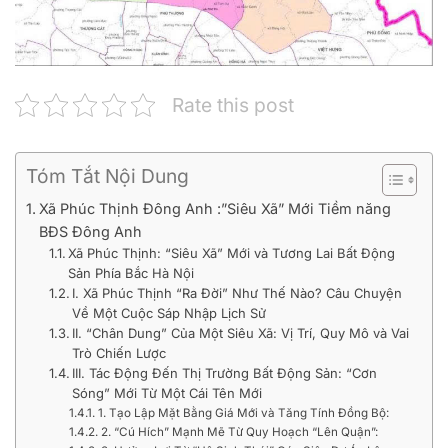
Rate this post
Tóm Tắt Nội Dung
Xã Phúc Thịnh Đông Anh :”Siêu Xã” Mới Tiềm năng
BĐS Đông Anh
Xã Phúc Thịnh: “Siêu Xã” Mới và Tương Lai Bất Động
Sản Phía Bắc Hà Nội
I. Xã Phúc Thịnh “Ra Đời” Như Thế Nào? Câu Chuyện
Về Một Cuộc Sáp Nhập Lịch Sử
II. “Chân Dung” Của Một Siêu Xã: Vị Trí, Quy Mô và Vai
Trò Chiến Lược
III. Tác Động Đến Thị Trường Bất Động Sản: “Cơn
Sóng” Mới Từ Một Cái Tên Mới
1. Tạo Lập Mặt Bằng Giá Mới và Tăng Tính Đồng Bộ:
2. “Cú Hích” Mạnh Mẽ Từ Quy Hoạch “Lên Quận”: