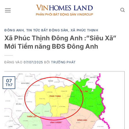
Bỏ
qua
nội
dung
ĐÔNG ANH
,
TIN TỨC BẤT ĐỘNG SẢN
,
XÃ PHÚC THỊNH
Xã Phúc Thịnh Đông Anh :”Siêu Xã”
Mới Tiềm năng BĐS Đông Anh
ĐĂNG VÀO
07/07/2025
BỞI
TRƯỜNG PHÁT
07
Th7