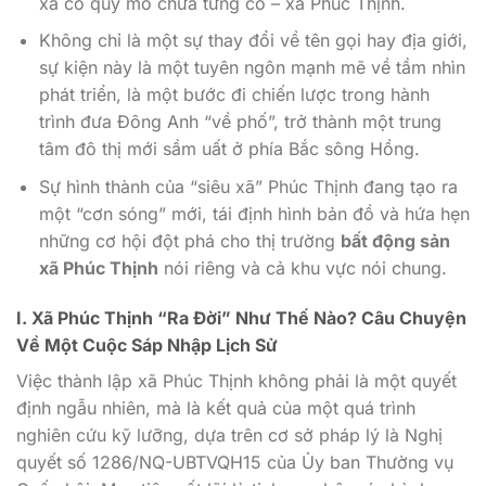
xã có quy mô chưa từng có – xã Phúc Thịnh.
Không chỉ là một sự thay đổi về tên gọi hay địa giới,
sự kiện này là một tuyên ngôn mạnh mẽ về tầm nhìn
phát triển, là một bước đi chiến lược trong hành
trình đưa Đông Anh “về phố”, trở thành một trung
tâm đô thị mới sầm uất ở phía Bắc sông Hồng.
Sự hình thành của “siêu xã” Phúc Thịnh đang tạo ra
một “cơn sóng” mới, tái định hình bản đồ và hứa hẹn
những cơ hội đột phá cho thị trường
bất động sản
xã Phúc Thịnh
nói riêng và cả khu vực nói chung.
I. Xã Phúc Thịnh “Ra Đời” Như Thế Nào? Câu Chuyện
Về Một Cuộc Sáp Nhập Lịch Sử
Việc thành lập xã Phúc Thịnh không phải là một quyết
định ngẫu nhiên, mà là kết quả của một quá trình
nghiên cứu kỹ lưỡng, dựa trên cơ sở pháp lý là Nghị
quyết số 1286/NQ-UBTVQH15 của Ủy ban Thường vụ