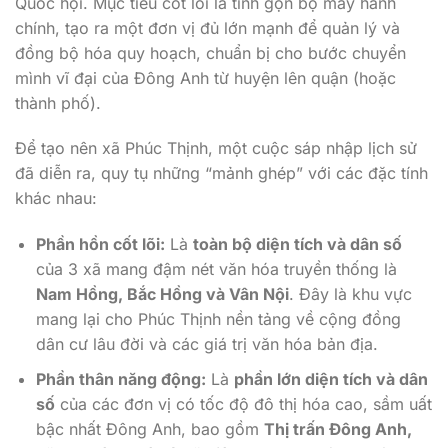
Quốc hội. Mục tiêu cốt lõi là tinh gọn bộ máy hành
chính, tạo ra một đơn vị đủ lớn mạnh để quản lý và
đồng bộ hóa quy hoạch, chuẩn bị cho bước chuyển
mình vĩ đại của Đông Anh từ huyện lên quận (hoặc
thành phố).
Để tạo nên xã Phúc Thịnh, một cuộc sáp nhập lịch sử
đã diễn ra, quy tụ những “mảnh ghép” với các đặc tính
khác nhau:
Phần hồn cốt lõi:
Là
toàn bộ diện tích và dân số
của 3 xã mang đậm nét văn hóa truyền thống là
Nam Hồng, Bắc Hồng và Vân Nội
. Đây là khu vực
mang lại cho Phúc Thịnh nền tảng về cộng đồng
dân cư lâu đời và các giá trị văn hóa bản địa.
Phần thân năng động:
Là
phần lớn diện tích và dân
số
của các đơn vị có tốc độ đô thị hóa cao, sầm uất
bậc nhất Đông Anh, bao gồm
Thị trấn Đông Anh,