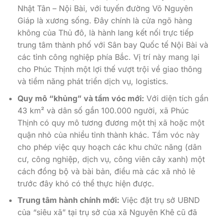
Nhật Tân – Nội Bài, với tuyến đường Võ Nguyên
Giáp là xương sống. Đây chính là cửa ngõ hàng
không của Thủ đô, là hành lang kết nối trực tiếp
trung tâm thành phố với Sân bay Quốc tế Nội Bài và
các tỉnh công nghiệp phía Bắc. Vị trí này mang lại
cho Phúc Thịnh một lợi thế vượt trội về giao thông
và tiềm năng phát triển dịch vụ, logistics.
Quy mô “khủng” và tầm vóc mới:
Với diện tích gần
43 km² và dân số gần 100.000 người, xã Phúc
Thịnh có quy mô tương đương một thị xã hoặc một
quận nhỏ của nhiều tỉnh thành khác. Tầm vóc này
cho phép việc quy hoạch các khu chức năng (dân
cư, công nghiệp, dịch vụ, công viên cây xanh) một
cách đồng bộ và bài bản, điều mà các xã nhỏ lẻ
trước đây khó có thể thực hiện được.
Trung tâm hành chính mới:
Việc đặt trụ sở UBND
của “siêu xã” tại trụ sở của xã Nguyên Khê cũ đã