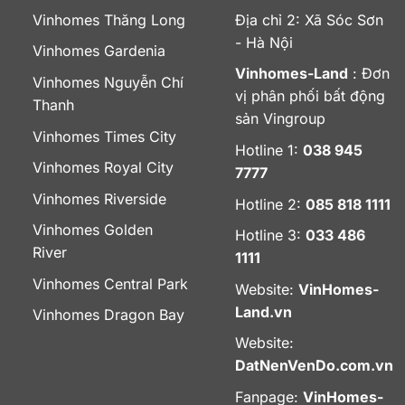
Vinhomes Thăng Long
Địa chỉ 2: Xã Sóc Sơn
- Hà Nội
Vinhomes Gardenia
Vinhomes-Land
: Đơn
Vinhomes Nguyễn Chí
vị phân phối bất động
Thanh
sản Vingroup
Vinhomes Times City
Hotline 1:
038 945
Vinhomes Royal City
7777
Vinhomes Riverside
Hotline 2:
085 818 1111
Vinhomes Golden
Hotline 3:
033 486
River
1111
Vinhomes Central Park
Website:
VinHomes-
Land.vn
Vinhomes Dragon Bay
Website:
DatNenVenDo.com.vn
Fanpage:
VinHomes-