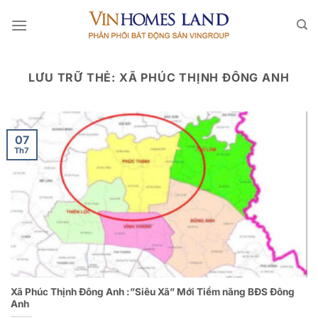
Bỏ
qua
nội
dung
LƯU TRỮ THẺ:
XÃ PHÚC THỊNH ĐÔNG ANH
07
Th7
Xã Phúc Thịnh Đông Anh :”Siêu Xã” Mới Tiềm năng BĐS Đông
Anh