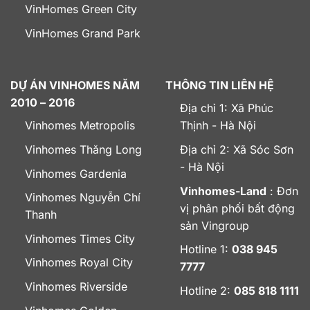
VinHomes Green City
VinHomes Grand Park
DỰ ÁN VINHOMES NĂM
THÔNG TIN LIÊN HỆ
2010 – 2016
Địa chỉ 1: Xã Phúc
Vinhomes Metropolis
Thịnh - Hà Nội
Vinhomes Thăng Long
Địa chỉ 2: Xã Sóc Sơn
- Hà Nội
Vinhomes Gardenia
Vinhomes-Land
: Đơn
Vinhomes Nguyễn Chí
vị phân phối bất động
Thanh
sản Vingroup
Vinhomes Times City
Hotline 1:
038 945
Vinhomes Royal City
7777
Vinhomes Riverside
Hotline 2:
085 818 1111