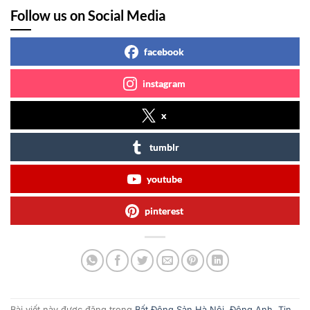
Follow us on Social Media
facebook
instagram
x
tumblr
youtube
pinterest
Bài viết này được đăng trong
Bất Động Sản Hà Nội
,
Đông Anh
,
Tin