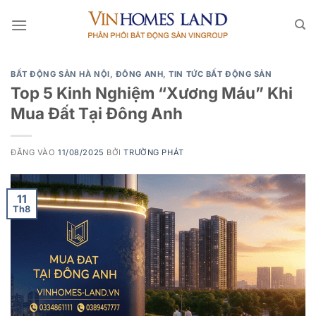
Bỏ
qua
nội
dung
BẤT ĐỘNG SẢN HÀ NỘI
,
ĐÔNG ANH
,
TIN TỨC BẤT ĐỘNG SẢN
Top 5 Kinh Nghiệm “Xương Máu” Khi
Mua Đất Tại Đông Anh
ĐĂNG VÀO
11/08/2025
BỞI
TRƯỜNG PHÁT
11
Th8