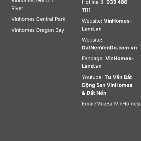
Vinhomes Golden
Hotline 3:
033 486
River
1111
Vinhomes Central Park
Website:
VinHomes-
Land.vn
Vinhomes Dragon Bay
Website:
DatNenVenDo.com.vn
Fanpage:
VinHomes-
Land.vn
Youtube:
Tư Vấn Bất
Động Sản VinHomes
& Đất Nền
Email:
MuaBanVinHomes