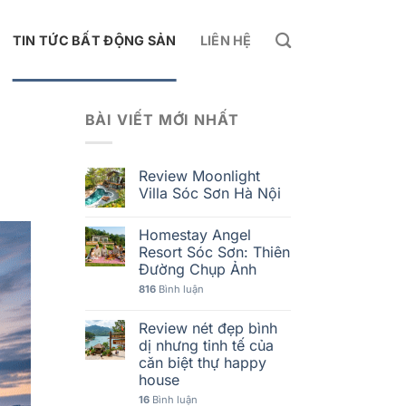
TIN TỨC BẤT ĐỘNG SẢN
LIÊN HỆ
BÀI VIẾT MỚI NHẤT
Review Moonlight
Villa Sóc Sơn Hà Nội
Homestay Angel
Resort Sóc Sơn: Thiên
Đường Chụp Ảnh
816
Bình luận
Review nét đẹp bình
dị nhưng tinh tế của
căn biệt thự happy
house
16
Bình luận