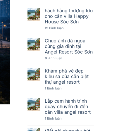
hách hàng thượng lưu
cho căn villa Happy
House Sóc Sơn
19
Bình luận
Chụp ảnh dã ngoại
cùng gia đình tại
Angel Resort Sóc Sơn
6
Bình luận
Khám phá vẻ đẹp
kiêu sa của căn biệt
thự angel resort
1
Bình luận
Lắp cam hành trình
quay chuyến đi đến
căn villa angel resort
1
Bình luận
Viết nội dung thu hút