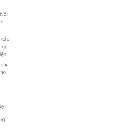
 Nội
nh
ừ cầu
 gũi
iện.
 của
cho
ây:
ông