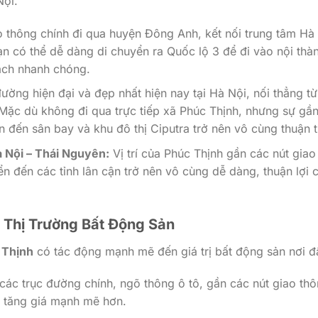
Nội.
 thông chính đi qua huyện Đông Anh, kết nối trung tâm Hà
ạn có thể dễ dàng di chuyển ra Quốc lộ 3 để đi vào nội thà
ách nhanh chóng.
ường hiện đại và đẹp nhất hiện nay tại Hà Nội, nối thẳng t
Mặc dù không đi qua trực tiếp xã Phúc Thịnh, nhưng sự gần
 đến sân bay và khu đô thị Ciputra trở nên vô cùng thuận t
à Nội – Thái Nguyên:
Vị trí của Phúc Thịnh gần các nút giao
ển đến các tỉnh lân cận trở nên vô cùng dễ dàng, thuận lợi 
 Thị Trường Bất Động Sản
 Thịnh
có tác động mạnh mẽ đến giá trị bất động sản nơi đ
các trục đường chính, ngõ thông ô tô, gần các nút giao th
ng tăng giá mạnh mẽ hơn.