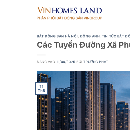
Bỏ
qua
nội
dung
BẤT ĐỘNG SẢN HÀ NỘI
,
ĐÔNG ANH
,
TIN TỨC BẤT Đ
Các Tuyến Đường Xã Ph
ĐĂNG VÀO
11/08/2025
BỞI
TRƯỜNG PHÁT
11
Th8