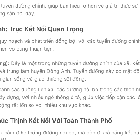
c tuyến đường chính, giúp bạn hiểu rõ hơn về giá trị thực sự
ng sản nơi đây.
h: Trục Kết Nối Quan Trọng
quy hoạch và phát triển đồng bộ, với các tuyến đường chín
 nên vô cùng thuận tiện.
ng):
Đây là một trong những tuyến đường chính của xã, kết
g và trung tâm huyện Đông Anh. Tuyến đường này có mật độ
 gian sống và giao thương sôi động.
ạnh các đường liên xã, các đường nội bộ trong các thôn n
 dựng, với nhiều ngõ thông ô tô, giúp việc tiếp cận các l
cộng rất lớn so với nhiều khu vực khác.
úc Thịnh Kết Nối Với Toàn Thành Phố
chỉ nằm ở hệ thống đường nội bộ, mà còn ở khả năng kết nố