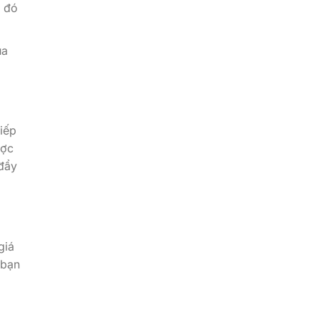
ừ đó
ua
iếp
ược
 đẩy
giá
 bạn