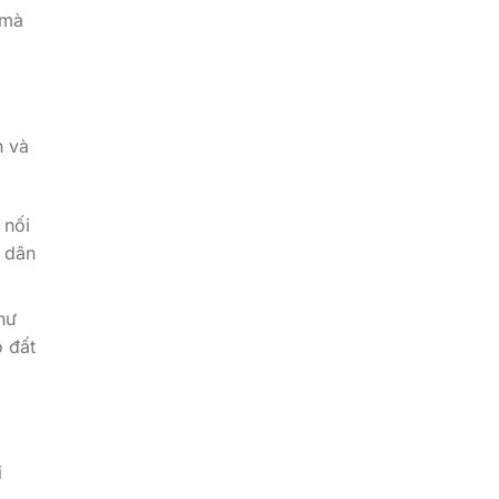
 mà
h và
 nối
 dân
hư
ô đất
i