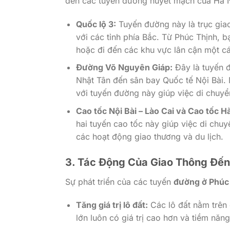
đến các tuyến đường huyết mạch của Hà 
Quốc lộ 3:
Tuyến đường này là trục giao
với các tỉnh phía Bắc. Từ Phúc Thịnh, b
hoặc đi đến các khu vực lân cận một c
Đường Võ Nguyên Giáp:
Đây là tuyến đ
Nhật Tân đến sân bay Quốc tế Nội Bài. 
với tuyến đường này giúp việc di chuyển
Cao tốc Nội Bài – Lào Cai và Cao tốc H
hai tuyến cao tốc này giúp việc di chuy
các hoạt động giao thương và du lịch.
3. Tác Động Của Giao Thông Đến
Sự phát triển của các tuyến
đường ở Phúc
Tăng giá trị lô đất:
Các lô đất nằm trên 
lớn luôn có giá trị cao hơn và tiềm nă