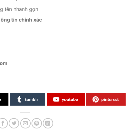
ng tên nhanh gọn
hông tin chính xác
com
x
tumblr
youtube
pinterest