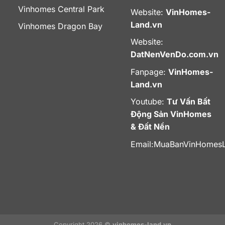
Vinhomes Central Park
Website:
VinHomes-
Land.vn
Vinhomes Dragon Bay
Website:
DatNenVenDo.com.vn
Fanpage:
VinHomes-
Land.vn
Youtube:
Tư Vấn Bất
Động Sản VinHomes
& Đất Nền
Email:
MuaBanVinHomes
Copyright 2026 ©
vinhomes-land.vn