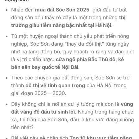
Nhắc đến
mua đất Sóc Sơn 2025
, giới đầu tư bất
động sản đều thấy rõ đây là một trong những
thị
trường giàu tiềm năng bậc nhất tại Hà Nội
.
Từ một huyện ngoại thành chủ yếu phát triển nông
nghiệp, Sóc Sơn đang “thay da đổi thịt” từng ngày
nhờ hạ tầng đồng bộ, quy hoạch rõ ràng và đặc biệt
là vị trí chiến lược:
cửa ngõ phía Bắc Thủ đô, kề
bên sân bay quốc tế Nội Bài
.
Theo các chuyên gia bất động sản, Sóc Sơn sẽ trở
thành
đô thị vệ tinh quan trọng
của Hà Nội trong
giai đoạn 2025 – 2030.
Đây không chỉ là nơi an cư lý tưởng mà còn là
vùng
đất vàng để đầu tư sinh lời
. Nhưng trong hàng chục
xã, thị trấn của Sóc Sơn, đâu là khu vực đáng xuống
tiền nhất?
Bài viết này sẽ phân tích
Top 10 khu vực tiềm năng