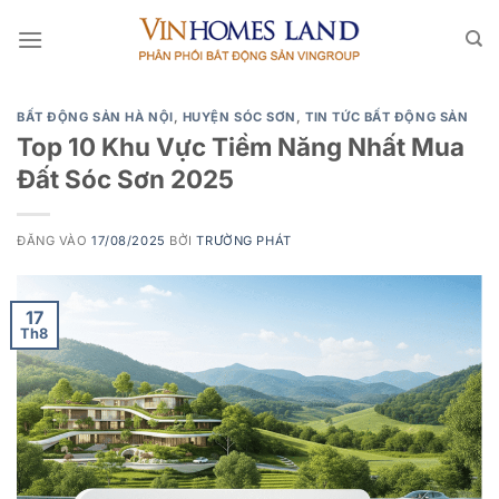
Bỏ
qua
nội
dung
BẤT ĐỘNG SẢN HÀ NỘI
,
HUYỆN SÓC SƠN
,
TIN TỨC BẤT ĐỘNG SẢN
Top 10 Khu Vực Tiềm Năng Nhất Mua
Đất Sóc Sơn 2025
ĐĂNG VÀO
17/08/2025
BỞI
TRƯỜNG PHÁT
17
Th8