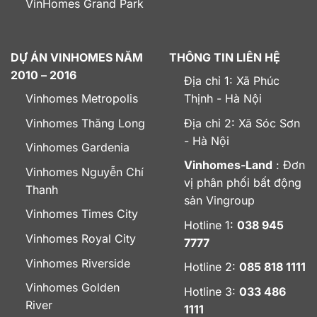
VinHomes Grand Park
DỰ ÁN VINHOMES NĂM
THÔNG TIN LIÊN HỆ
2010 – 2016
Địa chỉ 1: Xã Phúc
Vinhomes Metropolis
Thịnh - Hà Nội
Vinhomes Thăng Long
Địa chỉ 2: Xã Sóc Sơn
- Hà Nội
Vinhomes Gardenia
Vinhomes-Land
: Đơn
Vinhomes Nguyễn Chí
vị phân phối bất động
Thanh
sản Vingroup
Vinhomes Times City
Hotline 1:
038 945
Vinhomes Royal City
7777
Vinhomes Riverside
Hotline 2:
085 818 1111
Vinhomes Golden
Hotline 3:
033 486
River
1111