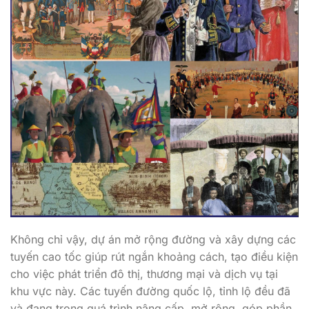
Không chỉ vậy, dự án mở rộng đường và xây dựng các
tuyến cao tốc giúp rút ngắn khoảng cách, tạo điều kiện
cho việc phát triển đô thị, thương mại và dịch vụ tại
khu vực này. Các tuyến đường quốc lộ, tỉnh lộ đều đã
và đang trong quá trình nâng cấp, mở rộng, góp phần