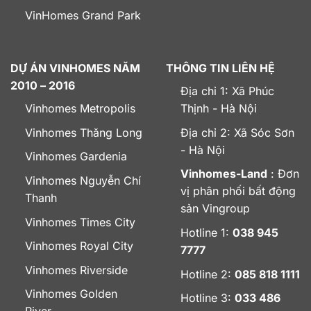
VinHomes Grand Park
DỰ ÁN VINHOMES NĂM
THÔNG TIN LIÊN HỆ
2010 – 2016
Địa chỉ 1: Xã Phúc
Vinhomes Metropolis
Thịnh - Hà Nội
Vinhomes Thăng Long
Địa chỉ 2: Xã Sóc Sơn
- Hà Nội
Vinhomes Gardenia
Vinhomes-Land
: Đơn
Vinhomes Nguyễn Chí
vị phân phối bất động
Thanh
sản Vingroup
Vinhomes Times City
Hotline 1:
038 945
Vinhomes Royal City
7777
Vinhomes Riverside
Hotline 2:
085 818 1111
Vinhomes Golden
Hotline 3:
033 486