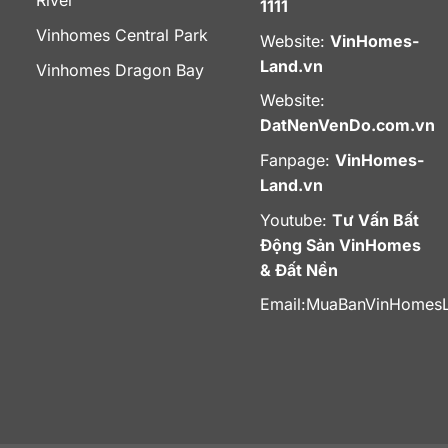
River
1111
Vinhomes Central Park
Website:
VinHomes-
Land.vn
Vinhomes Dragon Bay
Website:
DatNenVenDo.com.vn
Fanpage:
VinHomes-
Land.vn
Youtube:
Tư Vấn Bất
Động Sản VinHomes
& Đất Nền
Email:
MuaBanVinHomes