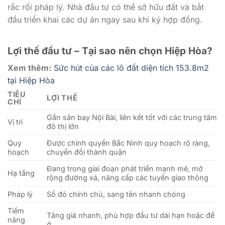
rắc rối pháp lý. Nhà đầu tư có thể sở hữu đất và bắt
đầu triển khai các dự án ngay sau khi ký hợp đồng.
Lợi thế đầu tư – Tại sao nên chọn Hiệp Hòa?
Xem thêm:
Sức hút của các lô đất diện tích 153.8m2
tại Hiệp Hòa
TIÊU
LỢI THẾ
CHÍ
Gần sân bay Nội Bài, liên kết tốt với các trung tâm
Vị trí
đô thị lớn
Quy
Được chính quyền Bắc Ninh quy hoạch rõ ràng,
hoạch
chuyển đổi thành quận
Đang trong giai đoạn phát triển mạnh mẽ, mở
Hạ tầng
rộng đường xá, nâng cấp các tuyến giao thông
Pháp lý
Sổ đỏ chính chủ, sang tên nhanh chóng
Tiềm
Tăng giá nhanh, phù hợp đầu tư dài hạn hoặc để
năng
ở