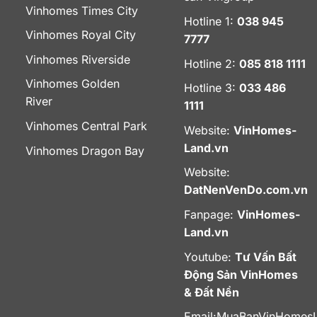
Vinhomes Times City
Hotline 1:
038 945
Vinhomes Royal City
7777
Vinhomes Riverside
Hotline 2:
085 818 1111
Vinhomes Golden
Hotline 3:
033 486
River
1111
Vinhomes Central Park
Website:
VinHomes-
Land.vn
Vinhomes Dragon Bay
Website:
DatNenVenDo.com.vn
Fanpage:
VinHomes-
Land.vn
Youtube:
Tư Vấn Bất
Động Sản VinHomes
& Đất Nền
Email:
MuaBanVinHomes