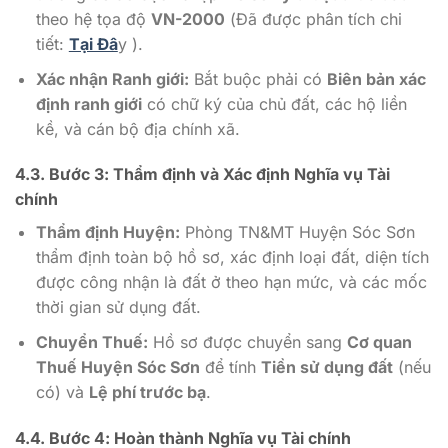
theo hệ tọa độ
VN-2000
(Đã được phân tích chi
tiết:
Tại Đâ
y ).
Xác nhận Ranh giới:
Bắt buộc phải có
Biên bản xác
định ranh giới
có chữ ký của chủ đất, các hộ liền
kề, và cán bộ địa chính xã.
4.3. Bước 3: Thẩm định và Xác định Nghĩa vụ Tài
chính
Thẩm định Huyện:
Phòng TN&MT Huyện Sóc Sơn
thẩm định toàn bộ hồ sơ, xác định loại đất, diện tích
được công nhận là đất ở theo hạn mức, và các mốc
thời gian sử dụng đất.
Chuyển Thuế:
Hồ sơ được chuyển sang
Cơ quan
Thuế Huyện Sóc Sơn
để tính
Tiền sử dụng đất
(nếu
có) và
Lệ phí trước bạ
.
4.4. Bước 4: Hoàn thành Nghĩa vụ Tài chính