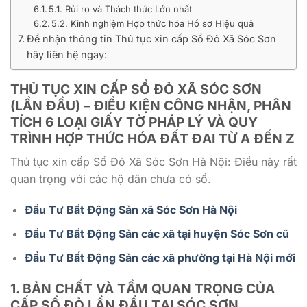
5.1. Rủi ro và Thách thức Lớn nhất
5.2. Kinh nghiệm Hợp thức hóa Hồ sơ Hiệu quả
Để nhận thông tin Thủ tục xin cấp Sổ Đỏ Xã Sóc Sơn
hãy liên hệ ngay:
THỦ TỤC XIN CẤP SỔ ĐỎ XÃ SÓC SƠN
(LẦN ĐẦU) – ĐIỀU KIỆN CÔNG NHẬN, PHÂN
TÍCH 6 LOẠI GIẤY TỜ PHÁP LÝ VÀ QUY
TRÌNH HỢP THỨC HÓA ĐẤT ĐAI TỪ A ĐẾN Z
Thủ tục xin cấp Sổ Đỏ Xã Sóc Sơn Hà Nội: Điều này rất
quan trọng với các hộ dân chưa có sổ.
Đầu Tư Bất Động Sản xã Sóc Sơn Hà Nội
Đầu Tư Bất Động Sản các xã tại huyện Sóc Sơn cũ
Đầu Tư Bất Động Sản các xã phường tại Hà Nội mới
1. BẢN CHẤT VÀ TẦM QUAN TRỌNG CỦA
CẤP SỔ ĐỎ LẦN ĐẦU
TẠI SÓC SƠN