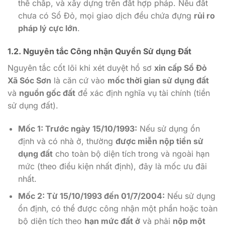
thế chấp, và xây dựng trên đất hợp pháp. Nếu đất
chưa có Sổ Đỏ, mọi giao dịch đều chứa đựng
rủi ro
pháp lý cực lớn
.
1.2. Nguyên tắc Công nhận Quyền Sử dụng Đất
Nguyên tắc cốt lõi khi xét duyệt hồ sơ
xin cấp Sổ Đỏ
Xã Sóc Sơn
là căn cứ vào
mốc thời gian sử dụng đất
và
nguồn gốc đất
để xác định nghĩa vụ tài chính (tiền
sử dụng đất).
Mốc 1: Trước ngày 15/10/1993:
Nếu sử dụng ổn
định và có nhà ở, thường
được miễn nộp tiền sử
dụng đất
cho toàn bộ diện tích trong và ngoài hạn
mức (theo điều kiện nhất định), đây là mốc ưu đãi
nhất.
Mốc 2: Từ 15/10/1993 đến 01/7/2004:
Nếu sử dụng
ổn định, có thể được công nhận một phần hoặc toàn
bộ diện tích theo
hạn mức đất ở
và phải
nộp một