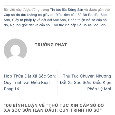
Bài viết này được đăng trong
Tin tức Bất Động Sản
và được gắn thẻ
Cấp sổ đỏ đất không có giấy tờ
,
Điều kiện cấp Sổ Đỏ lần đầu Sóc
Sơn
,
Giấy tờ pháp lý về đất đai Sóc Sơn
,
Hoàn thiện hồ sơ cấp sổ
đỏ
,
Nguồn gốc đất và cấp sổ
,
Thủ tục xin cấp Sổ Đỏ Xã Sóc Sơn
.
TRƯỜNG PHÁT
Hợp Thửa Đất Xã Sóc Sơn:
Thủ Tục Chuyển Nhượng
Quy Trình vaf Điều Kiện
Đất Xã Sóc Sơn: Điều Kiện
Pháp Lý
Pháp Lý Mới
106 BÌNH LUẬN VỀ “
THỦ TỤC XIN CẤP SỔ ĐỎ
XÃ SÓC SƠN (LẦN ĐẦU): QUY TRÌNH HỒ SƠ
”