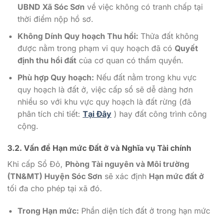
UBND Xã Sóc Sơn
về việc không có tranh chấp tại
thời điểm nộp hồ sơ.
Không Dính Quy hoạch Thu hồi:
Thửa đất không
được nằm trong phạm vi quy hoạch đã có
Quyết
định thu hồi đất
của cơ quan có thẩm quyền.
Phù hợp Quy hoạch:
Nếu đất nằm trong khu vực
quy hoạch là đất ở, việc cấp sổ sẽ dễ dàng hơn
nhiều so với khu vực quy hoạch là đất rừng (đã
phân tích chi tiết:
Tại Đây
) hay đất công trình công
cộng.
3.2. Vấn đề
Hạn mức Đất ở
và Nghĩa vụ Tài chính
Khi cấp Sổ Đỏ,
Phòng Tài nguyên và Môi trường
(TN&MT) Huyện Sóc Sơn
sẽ xác định
Hạn mức đất ở
tối đa cho phép tại xã đó.
Trong Hạn mức:
Phần diện tích đất ở trong hạn mức