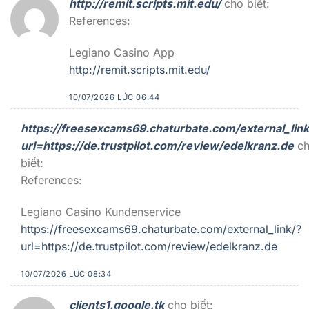
http://remit.scripts.mit.edu/
cho biết:
References:
Legiano Casino App
http://remit.scripts.mit.edu/
10/07/2026 LÚC 06:44
https://freesexcams69.chaturbate.com/external_link
url=https://de.trustpilot.com/review/edelkranz.de
c
biết:
References:
Legiano Casino Kundenservice
https://freesexcams69.chaturbate.com/external_link/?
url=https://de.trustpilot.com/review/edelkranz.de
10/07/2026 LÚC 08:34
clients1.google.tk
cho biết: