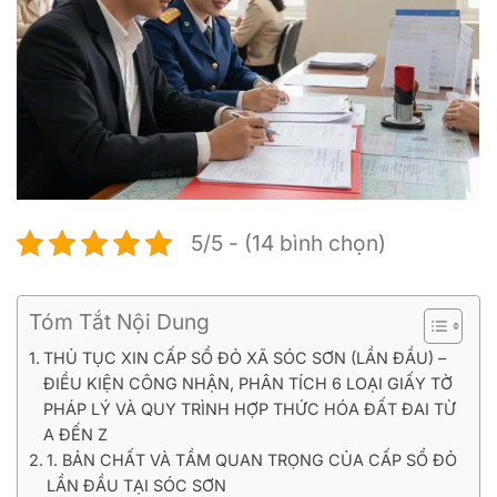
5/5 - (14 bình chọn)
Tóm Tắt Nội Dung
THỦ TỤC XIN CẤP SỔ ĐỎ XÃ SÓC SƠN (LẦN ĐẦU) –
ĐIỀU KIỆN CÔNG NHẬN, PHÂN TÍCH 6 LOẠI GIẤY TỜ
PHÁP LÝ VÀ QUY TRÌNH HỢP THỨC HÓA ĐẤT ĐAI TỪ
A ĐẾN Z
1. BẢN CHẤT VÀ TẦM QUAN TRỌNG CỦA CẤP SỔ ĐỎ
LẦN ĐẦU TẠI SÓC SƠN