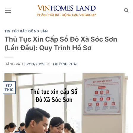
Bỏ
qua
nội
dung
TIN TỨC BẤT ĐỘNG SẢN
Thủ Tục Xin Cấp Sổ Đỏ Xã Sóc Sơn
(Lần Đầu): Quy Trình Hồ Sơ
ĐĂNG VÀO
02/10/2025
BỞI
TRƯỜNG PHÁT
02
Th10