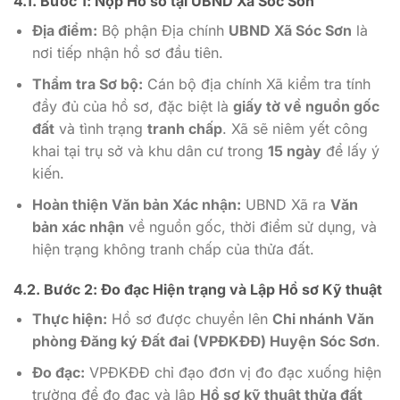
4.1. Bước 1: Nộp Hồ sơ tại UBND Xã Sóc Sơn
Địa điểm:
Bộ phận Địa chính
UBND Xã Sóc Sơn
là
nơi tiếp nhận hồ sơ đầu tiên.
Thẩm tra Sơ bộ:
Cán bộ địa chính Xã kiểm tra tính
đầy đủ của hồ sơ, đặc biệt là
giấy tờ về nguồn gốc
đất
và tình trạng
tranh chấp
. Xã sẽ niêm yết công
khai tại trụ sở và khu dân cư trong
15 ngày
để lấy ý
kiến.
Hoàn thiện Văn bản Xác nhận:
UBND Xã ra
Văn
bản xác nhận
về nguồn gốc, thời điểm sử dụng, và
hiện trạng không tranh chấp của thửa đất.
4.2. Bước 2: Đo đạc Hiện trạng và Lập Hồ sơ Kỹ thuật
Thực hiện:
Hồ sơ được chuyển lên
Chi nhánh Văn
phòng Đăng ký Đất đai (VPĐKĐĐ) Huyện Sóc Sơn
.
Đo đạc:
VPĐKĐĐ chỉ đạo đơn vị đo đạc xuống hiện
trường để đo đạc và lập
Hồ sơ kỹ thuật thửa đất