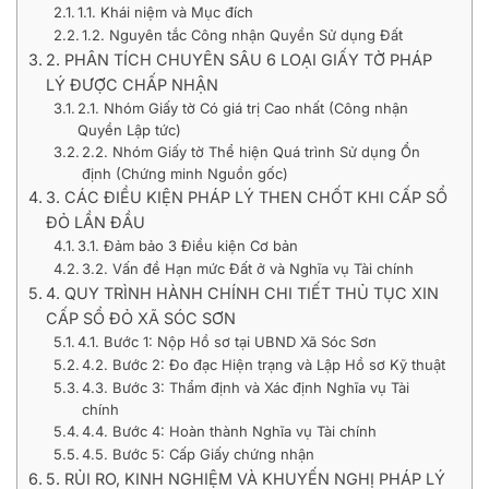
1.1. Khái niệm và Mục đích
1.2. Nguyên tắc Công nhận Quyền Sử dụng Đất
2. PHÂN TÍCH CHUYÊN SÂU 6 LOẠI GIẤY TỜ PHÁP
LÝ ĐƯỢC CHẤP NHẬN
2.1. Nhóm Giấy tờ Có giá trị Cao nhất (Công nhận
Quyền Lập tức)
2.2. Nhóm Giấy tờ Thể hiện Quá trình Sử dụng Ổn
định (Chứng minh Nguồn gốc)
3. CÁC ĐIỀU KIỆN PHÁP LÝ THEN CHỐT KHI CẤP SỔ
ĐỎ LẦN ĐẦU
3.1. Đảm bảo 3 Điều kiện Cơ bản
3.2. Vấn đề Hạn mức Đất ở và Nghĩa vụ Tài chính
4. QUY TRÌNH HÀNH CHÍNH CHI TIẾT THỦ TỤC XIN
CẤP SỔ ĐỎ XÃ SÓC SƠN
4.1. Bước 1: Nộp Hồ sơ tại UBND Xã Sóc Sơn
4.2. Bước 2: Đo đạc Hiện trạng và Lập Hồ sơ Kỹ thuật
4.3. Bước 3: Thẩm định và Xác định Nghĩa vụ Tài
chính
4.4. Bước 4: Hoàn thành Nghĩa vụ Tài chính
4.5. Bước 5: Cấp Giấy chứng nhận
5. RỦI RO, KINH NGHIỆM VÀ KHUYẾN NGHỊ PHÁP LÝ