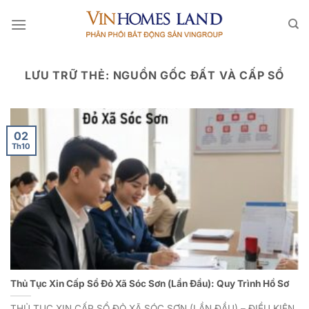
Bỏ
qua
nội
dung
LƯU TRỮ THẺ:
NGUỒN GỐC ĐẤT VÀ CẤP SỔ
02
Th10
Thủ Tục Xin Cấp Sổ Đỏ Xã Sóc Sơn (Lần Đầu): Quy Trình Hồ Sơ
THỦ TỤC XIN CẤP SỔ ĐỎ XÃ SÓC SƠN (LẦN ĐẦU) – ĐIỀU KIỆN