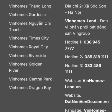
Vinhomes Thăng Long
Địa chỉ 2: Xã Sóc Sơn
- Hà Nội
Vinhomes Gardenia
Vinhomes-Land
: Đơn
Vinhomes Nguyễn Chí
vị phân phối bất động
Thanh
sản Vingroup
Vinhomes Times City
Hotline 1:
038 945
Vinhomes Royal City
7777
Vinhomes Riverside
Hotline 2:
085 818 1111
Vinhomes Golden
Hotline 3:
033 486
River
1111
Vinhomes Central Park
Website:
VinHomes-
Land.vn
Vinhomes Dragon Bay
Website:
DatNenVenDo.com.vn
Fanpage:
VinHomes-