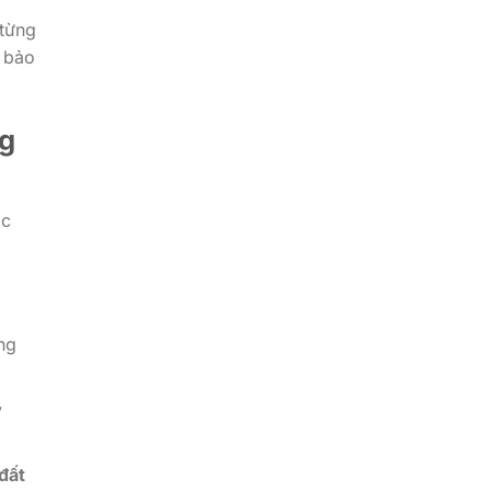
 từng
m bảo
ng
ớc
ng
y
đất