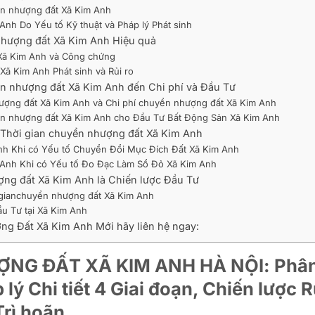
yển nhượng đất Xã Kim Anh
Anh Do Yếu tố Kỹ thuật và Pháp lý Phát sinh
 nhượng đất Xã Kim Anh Hiệu quả
 Xã Kim Anh và Công chứng
Xã Kim Anh Phát sinh và Rủi ro
ển nhượng đất Xã Kim Anh đến Chi phí và Đầu Tư
hượng đất Xã Kim Anh và Chi phí chuyển nhượng đất Xã Kim Anh
yển nhượng đất Xã Kim Anh cho Đầu Tư Bất Động Sản Xã Kim Anh
i Thời gian chuyển nhượng đất Xã Kim Anh
Anh Khi có Yếu tố Chuyển Đổi Mục Đích Đất Xã Kim Anh
m Anh Khi có Yếu tố Đo Đạc Làm Sổ Đỏ Xã Kim Anh
ượng đất Xã Kim Anh là Chiến lược Đầu Tư
i gianchuyển nhượng đất Xã Kim Anh
u Tư tại Xã Kim Anh
ng Đất Xã Kim Anh Mới hãy liên hệ ngay:
NG ĐẤT XÃ KIM ANH HÀ NỘI: Phâ
lý Chi tiết 4 Giai đoạn, Chiến lược R
Trì hoãn