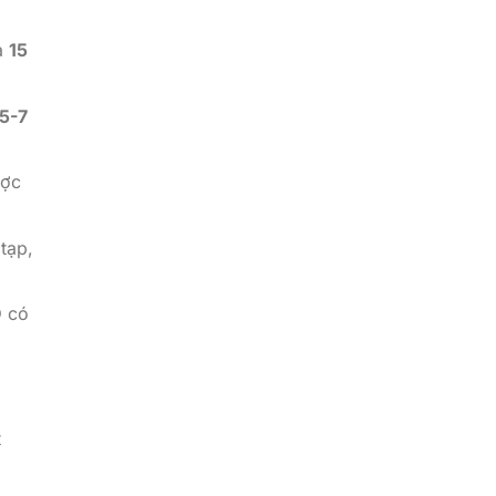
a
15
5-7
ược
tạp,
 có
t