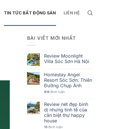
TIN TỨC BẤT ĐỘNG SẢN
LIÊN HỆ
BÀI VIẾT MỚI NHẤT
Review Moonlight
Villa Sóc Sơn Hà Nội
Homestay Angel
Resort Sóc Sơn: Thiên
Đường Chụp Ảnh
816
Bình luận
Review nét đẹp bình
dị nhưng tinh tế của
căn biệt thự happy
house
16
Bình luận