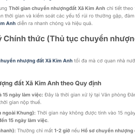
hung
Thời gian chuyển nhượngđất Xã Kim Anh
chi tiết theo
ắn thời gian và kiểm soát các yếu tố rủi ro thường gặp, đả
im Anh
diễn ra nhanh chóng và hiệu quả.
lý Chính thức (Thủ tục chuyển nhượ
 chuyển nhượng đất Xã Kim Anh
tối đa mà cơ quan nhà nư
hượng đất Xã Kim Anh theo Quy định
à 15 ngày làm việc:
Đây là thời gian xử lý tại Văn phòng Đă
ời gian nộp thuế.
n ngoài Khung):
Thời gian này không được tính vào 15 ngà
đến 15 ngày làm việc
.
nhanh):
Thường chỉ mất
1-2 giờ
nếu
Hồ sơ chuyển nhượng 