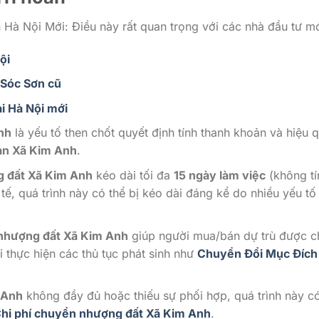
à Nội Mới: Điều này rất quan trọng với các nhà đầu tư mớ
ội
 Sóc Sơn cũ
i Hà Nội mới
nh
là yếu tố then chốt quyết định tính thanh khoản và hiệu 
ản Xã Kim Anh
.
 đất Xã Kim Anh
kéo dài tối đa
15 ngày làm việc
(không tí
c tế, quá trình này có thể bị kéo dài đáng kể do nhiều yếu tố
nhượng đất Xã Kim Anh
giúp người mua/bán dự trù được c
i thực hiện các thủ tục phát sinh như
Chuyển Đổi Mục Đích
 Anh
không đầy đủ hoặc thiếu sự phối hợp, quá trình này có
hi phí chuyển nhượng đất Xã Kim Anh
.