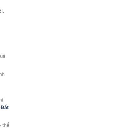
i.
quả
nh
hi
 Đất
 thể