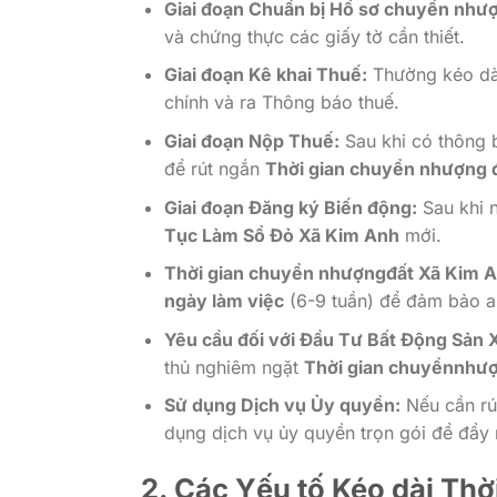
Giai đoạn Chuẩn bị Hồ sơ chuyển như
và chứng thực các giấy tờ cần thiết.
Giai đoạn Kê khai Thuế:
Thường kéo d
chính và ra Thông báo thuế.
Giai đoạn Nộp Thuế:
Sau khi có thông 
để rút ngắn
Thời gian chuyển nhượng 
Giai đoạn Đăng ký Biến động:
Sau khi 
Tục Làm Sổ Đỏ Xã Kim Anh
mới.
Thời gian chuyển nhượngđất Xã Kim A
ngày làm việc
(6-9 tuần) để đảm bảo a
Yêu cầu đối với Đầu Tư Bất Động Sản 
thủ nghiêm ngặt
Thời gian chuyểnnhượ
Sử dụng Dịch vụ Ủy quyền:
Nếu cần rú
dụng dịch vụ ủy quyền trọn gói để đẩy 
2. Các Yếu tố Kéo dài Th