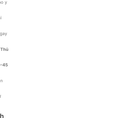
ao y
i
ngay
t
Thủ
0-45
ân
ử
nh