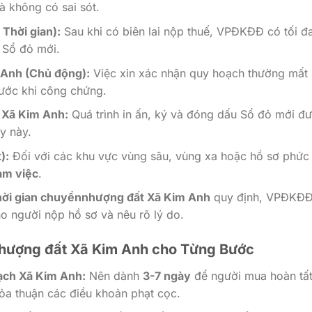
 không có sai sót.
Thời gian):
Sau khi có biên lai nộp thuế, VPĐKĐĐ có tối đ
 Sổ đỏ mới.
 Anh (Chủ động):
Việc xin xác nhận quy hoạch thường mất
rước khi công chứng.
 Xã Kim Anh:
Quá trình in ấn, ký và đóng dấu Sổ đỏ mới đ
y này.
):
Đối với các khu vực vùng sâu, vùng xa hoặc hồ sơ phức 
àm việc
.
ời gian chuyểnnhượng đất Xã Kim Anh
quy định, VPĐKĐĐ
o người nộp hồ sơ và nêu rõ lý do.
 nhượng đất Xã Kim Anh cho Từng Bước
ạch Xã Kim Anh:
Nên dành
3-7 ngày
để người mua hoàn tấ
ỏa thuận các điều khoản phạt cọc.