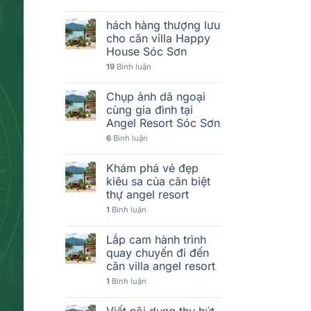
hách hàng thượng lưu
cho căn villa Happy
House Sóc Sơn
19
Bình luận
Chụp ảnh dã ngoại
cùng gia đình tại
Angel Resort Sóc Sơn
6
Bình luận
Khám phá vẻ đẹp
kiêu sa của căn biệt
thự angel resort
1
Bình luận
Lắp cam hành trình
quay chuyến đi đến
căn villa angel resort
1
Bình luận
Viết nội dung thu hút