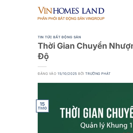
Bỏ
qua
nội
dung
TIN TỨC BẤT ĐỘNG SẢN
Thời Gian Chuyển Nhượn
Độ
ĐĂNG VÀO
15/10/2025
BỞI
TRƯỜNG PHÁT
15
Th10