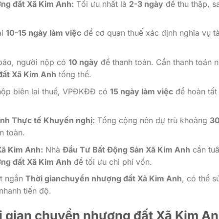
ợng đất Xã Kim Anh:
Tối ưu nhất là
2-3 ngày
để thu thập, s
ài
10-15 ngày làm việc
để cơ quan thuế xác định nghĩa vụ tà
báo, người nộp có
10 ngày
để thanh toán. Cần thanh toán 
đất Xã Kim Anh
tổng thể.
nộp biên lai thuế, VPĐKĐĐ có
15 ngày làm việc
để hoàn tấ
nh Thực tế Khuyến nghị:
Tổng cộng nên dự trù khoảng
3
n toàn.
Xã Kim Anh:
Nhà
Đầu Tư Bất Động Sản Xã Kim Anh
cần tu
ng đất Xã Kim Anh
để tối ưu chi phí vốn.
t ngắn
Thời gianchuyển nhượng đất Xã Kim Anh
, có thể s
nhanh tiến độ.
ời gian chuyển nhượng đất Xã Kim A