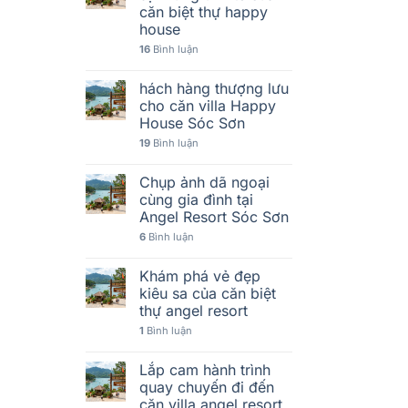
căn biệt thự happy
house
16
Bình luận
hách hàng thượng lưu
cho căn villa Happy
House Sóc Sơn
19
Bình luận
Chụp ảnh dã ngoại
cùng gia đình tại
Angel Resort Sóc Sơn
6
Bình luận
Khám phá vẻ đẹp
kiêu sa của căn biệt
thự angel resort
1
Bình luận
Lắp cam hành trình
quay chuyến đi đến
căn villa angel resort