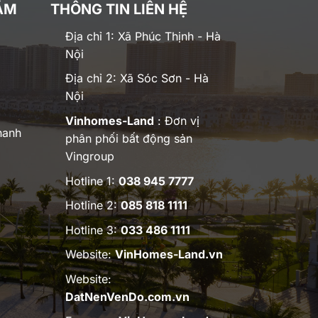
ĂM
THÔNG TIN LIÊN HỆ
Địa chỉ 1: Xã Phúc Thịnh - Hà
Nội
Địa chỉ 2: Xã Sóc Sơn - Hà
Nội
Vinhomes-Land
: Đơn vị
hanh
phân phối bất động sản
Vingroup
Hotline 1:
038 945 7777
Hotline 2:
085 818 1111
Hotline 3:
033 486 1111
Website:
VinHomes-Land.vn
Website:
DatNenVenDo.com.vn