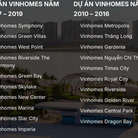
ÁN VINHOMES NĂM
DỰ ÁN VINHOMES N
7 – 2019
2010 – 2016
nhomes Symphony
Vinhomes Metropolis
nhomes Green Villas
Vinhomes Thăng Long
nhomes West Point
Vinhomes Gardenia
nhomes Riverside The
Vinhomes Nguyễn Chí T
rmony
Vinhomes Times City
nhomes Green Bay
Vinhomes Royal City
nhomes Skylake
Vinhomes Riverside
nhomes New Center
Vinhomes Golden River
nhomes Marina
Vinhomes Central Park
nhomes Star City
Vinhomes Dragon Bay
nhomes Imperia