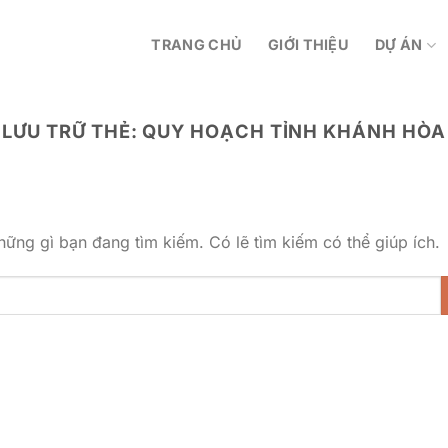
TRANG CHỦ
GIỚI THIỆU
DỰ ÁN
LƯU TRỮ THẺ:
QUY HOẠCH TỈNH KHÁNH HÒA
ững gì bạn đang tìm kiếm. Có lẽ tìm kiếm có thể giúp ích.