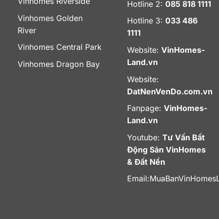
Vinhomes Riverside
Hotline 2:
085 818 1111
Vinhomes Golden
Hotline 3:
033 486
River
1111
Vinhomes Central Park
Website:
VinHomes-
Land.vn
Vinhomes Dragon Bay
Website:
DatNenVenDo.com.vn
Fanpage:
VinHomes-
Land.vn
Youtube:
Tư Vấn Bất
Động Sản VinHomes
& Đất Nền
Email:
MuaBanVinHomes