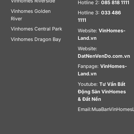
Vinhomes Riverside
Hotline 2:
085 818 1111
Vinhomes Golden
Hotline 3:
033 486
River
1111
Vinhomes Central Park
Website:
VinHomes-
Land.vn
Vinhomes Dragon Bay
Website:
DatNenVenDo.com.vn
Fanpage:
VinHomes-
Land.vn
Youtube:
Tư Vấn Bất
Động Sản VinHomes
& Đất Nền
Email:
MuaBanVinHomes