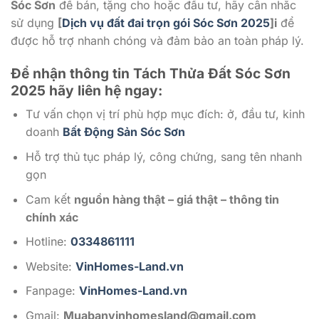
Sóc Sơn
để bán, tặng cho hoặc đầu tư, hãy cân nhắc
sử dụng
[
Dịch vụ đất đai trọn gói Sóc Sơn 2025
]
i
để
được hỗ trợ nhanh chóng và đảm bảo an toàn pháp lý.
Để nhận thông tin Tách Thửa Đất Sóc Sơn
2025
hãy liên hệ ngay:
Tư vấn chọn vị trí phù hợp mục đích: ở, đầu tư, kinh
doanh
Bất Động Sản Sóc Sơn
Hỗ trợ thủ tục pháp lý, công chứng, sang tên nhanh
gọn
Cam kết
nguồn hàng thật – giá thật – thông tin
chính xác
Hotline:
0334861111
Website:
VinHomes-Land.vn
Fanpage:
VinHomes-Land.vn
Gmail:
Muabanvinhomesland@gmail.com