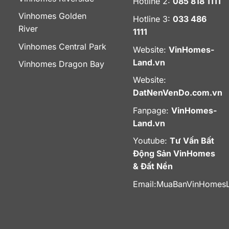
Hotline 2:
085 818 1111
Vinhomes Golden
Hotline 3:
033 486
River
1111
Vinhomes Central Park
Website:
VinHomes-
Land.vn
Vinhomes Dragon Bay
Website:
DatNenVenDo.com.vn
Fanpage:
VinHomes-
Land.vn
Youtube:
Tư Vấn Bất
Động Sản VinHomes
& Đất Nền
Email:
MuaBanVinHomes