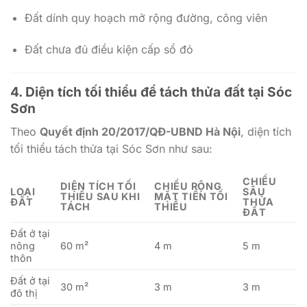
Đất dính quy hoạch mở rộng đường, công viên
Đất chưa đủ điều kiện cấp sổ đỏ
4. Diện tích tối thiểu để tách thửa đất tại Sóc
Sơn
Theo
Quyết định 20/2017/QĐ-UBND Hà Nội
, diện tích
tối thiểu tách thửa tại Sóc Sơn như sau:
CHIỀU
DIỆN TÍCH TỐI
CHIỀU RỘNG
LOẠI
SÂU
THIỂU SAU KHI
MẶT TIỀN TỐI
ĐẤT
THỬA
TÁCH
THIỂU
ĐẤT
Đất ở tại
nông
60 m²
4 m
5 m
thôn
Đất ở tại
30 m²
3 m
3 m
đô thị