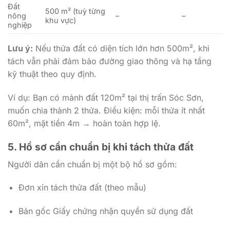
Đất
500 m² (tuỳ từng
nông
–
–
khu vực)
nghiệp
Lưu ý:
Nếu thửa đất có diện tích lớn hơn 500m², khi
tách vẫn phải đảm bảo đường giao thông và hạ tầng
kỹ thuật theo quy định.
Ví dụ: Bạn có mảnh đất 120m² tại thị trấn Sóc Sơn,
muốn chia thành 2 thửa. Điều kiện: mỗi thửa ít nhất
60m², mặt tiền 4m → hoàn toàn hợp lệ.
5. Hồ sơ cần chuẩn bị khi tách thửa đất
Người dân cần chuẩn bị một bộ hồ sơ gồm:
Đơn xin tách thửa đất (theo mẫu)
Bản gốc Giấy chứng nhận quyền sử dụng đất