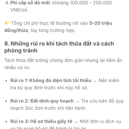
Phí cấp sổ đỏ mới
: khoảng 100.000 – 200.000
VNĐ/sổ.
Tổng chi phí thực tế thường rơi vào
5–20 triệu
đồng/thửa
, tùy từng trường hợp.
8. Những rủi ro khi tách thửa đất và cách
phòng tránh
Tách thửa đất tưởng chừng đơn giản nhưng lại tiềm ẩn
nhiều rủi ro:
Rủi ro 1: Không đủ diện tích tối thiểu
→ Nên kiểm
tra kỹ quy định trước khi nộp hồ sơ.
Rủi ro 2: Đất dính quy hoạch
→ Tra cứu bản đồ quy
hoạch Sóc Sơn trước khi tiến hành.
Rủi ro 3: Hồ sơ thiếu giấy tờ
→ Nhờ đơn vị dịch vụ
uy tín soạn hồ sơ để tránh bị trả lại.