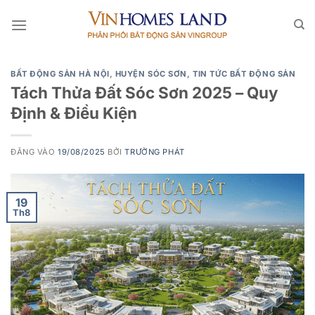
Bỏ
qua
nội
dung
BẤT ĐỘNG SẢN HÀ NỘI
,
HUYỆN SÓC SƠN
,
TIN TỨC BẤT ĐỘNG SẢN
Tách Thửa Đất Sóc Sơn 2025 – Quy
Định & Điều Kiện
ĐĂNG VÀO
19/08/2025
BỞI
TRƯỜNG PHÁT
19
Th8