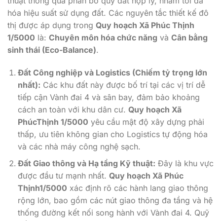
thuật thông qua phân bổ quỹ đất hợp lý, nhằm tối đa
hóa hiệu suất sử dụng đất. Các nguyên tắc thiết kế đô
thị được áp dụng trong
Quy hoạch Xã Phúc Thịnh
1/5000
là:
Chuyên môn hóa chức năng
và
Cân bằng
sinh thái (Eco-Balance)
.
Đất Công nghiệp và Logistics (Chiếm tỷ trọng lớn
nhất):
Các khu đất này được bố trí tại các vị trí dễ
tiếp cận Vành đai 4 và sân bay, đảm bảo khoảng
cách an toàn với khu dân cư.
Quy hoạch Xã
PhúcThịnh 1/5000
yêu cầu mật độ xây dựng phải
thấp, ưu tiên không gian cho Logistics tự động hóa
và các nhà máy công nghệ sạch.
Đất Giao thông và Hạ tầng Kỹ thuật:
Đây là khu vực
được đầu tư mạnh nhất.
Quy hoạch Xã Phúc
Thịnh1/5000
xác định rõ các hành lang giao thông
rộng lớn, bao gồm các nút giao thông đa tầng và hệ
thống đường kết nối song hành với Vành đai 4. Quỹ