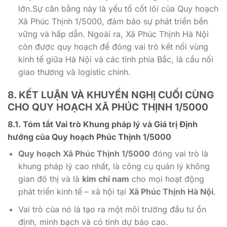
lớn.Sự cân bằng này là yếu tố cốt lõi của Quy hoạch
Xã Phúc Thịnh 1/5000, đảm bảo sự phát triển bền
vững và hấp dẫn. Ngoài ra, Xã Phúc Thịnh Hà Nội
còn được quy hoạch để đóng vai trò kết nối vùng
kinh tế giữa Hà Nội và các tỉnh phía Bắc, là cầu nối
giao thương và logistic chính.
8. KẾT LUẬN VÀ KHUYẾN NGHỊ CUỐI CÙNG
CHO
QUY HOẠCH XÃ PHÚC THỊNH 1/5000
8.1. Tóm tắt Vai trò Khung pháp lý và Giá trị Định
hướng của
Quy hoạch Phúc Thịnh 1/5000
Quy hoạch Xã Phúc Thịnh 1/5000
đóng vai trò là
khung pháp lý cao nhất, là công cụ quản lý không
gian đô thị và là
kim chỉ nam
cho mọi hoạt động
phát triển kinh tế – xã hội tại
Xã Phúc Thịnh Hà Nội
.
Vai trò của nó là tạo ra một môi trường đầu tư ổn
định, minh bạch và có tính dự báo cao.