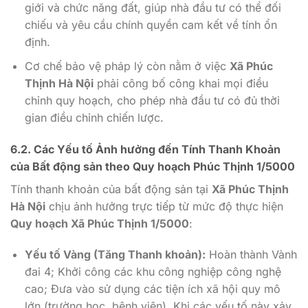
giới và chức năng đất, giúp nhà đầu tư có thể đối
chiếu và yêu cầu chính quyền cam kết về tính ổn
định.
Cơ chế bảo vệ pháp lý còn nằm ở việc
Xã Phúc
Thịnh Hà Nội
phải công bố công khai mọi điều
chỉnh quy hoạch, cho phép nhà đầu tư có đủ thời
gian điều chỉnh chiến lược.
6.2. Các Yếu tố Ảnh hưởng đến Tính Thanh Khoản
của Bất động sản theo
Quy hoạch Phúc Thịnh 1/5000
Tính thanh khoản của bất động sản tại
Xã Phúc Thịnh
Hà Nội
chịu ảnh hưởng trực tiếp từ mức độ thực hiện
Quy hoạch Xã Phúc Thịnh 1/5000
:
Yếu tố Vàng (Tăng Thanh khoản):
Hoàn thành Vành
đai 4; Khởi công các khu công nghiệp công nghệ
cao; Đưa vào sử dụng các tiện ích xã hội quy mô
lớn (trường học, bệnh viện). Khi các yếu tố này xảy