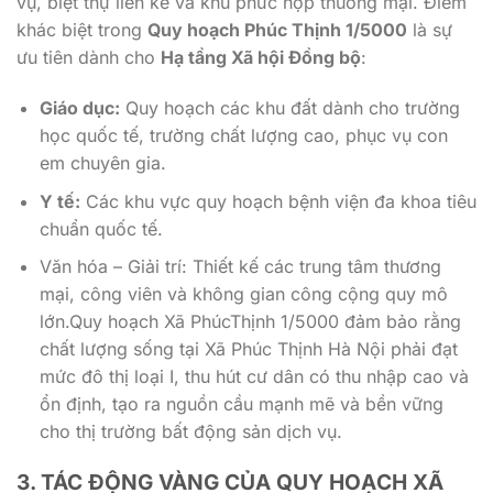
vụ, biệt thự liền kề và khu phức hợp thương mại. Điểm
khác biệt trong
Quy hoạch Phúc Thịnh 1/5000
là sự
ưu tiên dành cho
Hạ tầng Xã hội Đồng bộ
:
Giáo dục:
Quy hoạch các khu đất dành cho trường
học quốc tế, trường chất lượng cao, phục vụ con
em chuyên gia.
Y tế:
Các khu vực quy hoạch bệnh viện đa khoa tiêu
chuẩn quốc tế.
Văn hóa – Giải trí: Thiết kế các trung tâm thương
mại, công viên và không gian công cộng quy mô
lớn.Quy hoạch Xã PhúcThịnh 1/5000 đảm bảo rằng
chất lượng sống tại Xã Phúc Thịnh Hà Nội phải đạt
mức đô thị loại I, thu hút cư dân có thu nhập cao và
ổn định, tạo ra nguồn cầu mạnh mẽ và bền vững
cho thị trường bất động sản dịch vụ.
3. TÁC ĐỘNG VÀNG CỦA
QUY HOẠCH XÃ