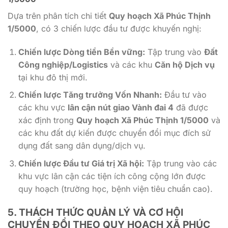
Dựa trên phân tích chi tiết
Quy hoạch Xã Phúc Thịnh
1/5000
, có
3
chiến lược đầu tư được khuyến nghị:
Chiến lược Dòng tiền Bền vững:
Tập trung vào
Đất
Công nghiệp/Logistics
và các khu
Căn hộ Dịch vụ
tại khu đô thị mới.
Chiến lược Tăng trưởng Vốn Nhanh:
Đầu tư vào
các khu vực
lân cận nút giao Vành đai 4
đã được
xác định trong
Quy hoạch Xã Phúc Thịnh 1/5000
và
các khu đất dự kiến được chuyển đổi mục đích sử
dụng đất sang dân dụng/dịch vụ.
Chiến lược Đầu tư Giá trị Xã hội:
Tập trung vào các
khu vực lân cận các tiện ích công cộng lớn được
quy hoạch (trường học, bệnh viện tiêu chuẩn cao).
5. THÁCH THỨC QUẢN LÝ VÀ CƠ HỘI
CHUYỂN ĐỔI THEO
QUY HOẠCH XÃ PHÚC