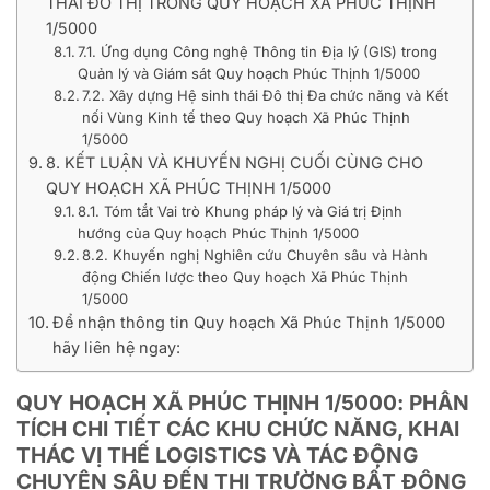
THÁI ĐÔ THỊ TRONG QUY HOẠCH XÃ PHÚC THỊNH
1/5000
7.1. Ứng dụng Công nghệ Thông tin Địa lý (GIS) trong
Quản lý và Giám sát Quy hoạch Phúc Thịnh 1/5000
7.2. Xây dựng Hệ sinh thái Đô thị Đa chức năng và Kết
nối Vùng Kinh tế theo Quy hoạch Xã Phúc Thịnh
1/5000
8. KẾT LUẬN VÀ KHUYẾN NGHỊ CUỐI CÙNG CHO
QUY HOẠCH XÃ PHÚC THỊNH 1/5000
8.1. Tóm tắt Vai trò Khung pháp lý và Giá trị Định
hướng của Quy hoạch Phúc Thịnh 1/5000
8.2. Khuyến nghị Nghiên cứu Chuyên sâu và Hành
động Chiến lược theo Quy hoạch Xã Phúc Thịnh
1/5000
Để nhận thông tin Quy hoạch Xã Phúc Thịnh 1/5000
hãy liên hệ ngay:
QUY HOẠCH XÃ PHÚC THỊNH 1/5000: PHÂN
TÍCH CHI TIẾT CÁC KHU CHỨC NĂNG, KHAI
THÁC VỊ THẾ LOGISTICS VÀ TÁC ĐỘNG
CHUYÊN SÂU ĐẾN THỊ TRƯỜNG BẤT ĐỘNG