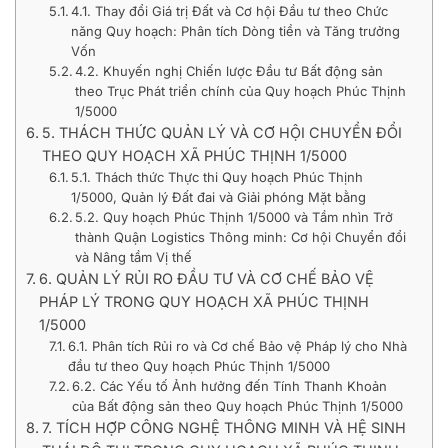
4.1. Thay đổi Giá trị Đất và Cơ hội Đầu tư theo Chức
năng Quy hoạch: Phân tích Dòng tiền và Tăng trưởng
Vốn
4.2. Khuyến nghị Chiến lược Đầu tư Bất động sản
theo Trục Phát triển chính của Quy hoạch Phúc Thịnh
1/5000
5. THÁCH THỨC QUẢN LÝ VÀ CƠ HỘI CHUYỂN ĐỔI
THEO QUY HOẠCH XÃ PHÚC THỊNH 1/5000
5.1. Thách thức Thực thi Quy hoạch Phúc Thịnh
1/5000, Quản lý Đất đai và Giải phóng Mặt bằng
5.2. Quy hoạch Phúc Thịnh 1/5000 và Tầm nhìn Trở
thành Quận Logistics Thông minh: Cơ hội Chuyển đổi
và Nâng tầm Vị thế
6. QUẢN LÝ RỦI RO ĐẦU TƯ VÀ CƠ CHẾ BẢO VỆ
PHÁP LÝ TRONG QUY HOẠCH XÃ PHÚC THỊNH
1/5000
6.1. Phân tích Rủi ro và Cơ chế Bảo vệ Pháp lý cho Nhà
đầu tư theo Quy hoạch Phúc Thịnh 1/5000
6.2. Các Yếu tố Ảnh hưởng đến Tính Thanh Khoản
của Bất động sản theo Quy hoạch Phúc Thịnh 1/5000
7. TÍCH HỢP CÔNG NGHỆ THÔNG MINH VÀ HỆ SINH