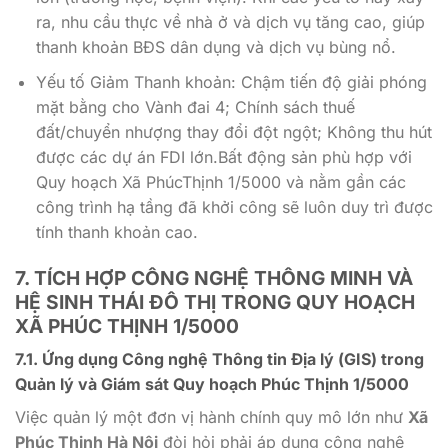
ra, nhu cầu thực về nhà ở và dịch vụ tăng cao, giúp
thanh khoản BĐS dân dụng và dịch vụ bùng nổ.
Yếu tố Giảm Thanh khoản: Chậm tiến độ giải phóng
mặt bằng cho Vành đai 4; Chính sách thuế
đất/chuyển nhượng thay đổi đột ngột; Không thu hút
được các dự án FDI lớn.Bất động sản phù hợp với
Quy hoạch Xã PhúcThịnh 1/5000 và nằm gần các
công trình hạ tầng đã khởi công sẽ luôn duy trì được
tính thanh khoản cao.
7. TÍCH HỢP CÔNG NGHỆ THÔNG MINH VÀ
HỆ SINH THÁI ĐÔ THỊ TRONG
QUY HOẠCH
XÃ PHÚC THỊNH 1/5000
7.1. Ứng dụng Công nghệ Thông tin Địa lý (GIS) trong
Quản lý và Giám sát
Quy hoạch Phúc Thịnh 1/5000
Việc quản lý một đơn vị hành chính quy mô lớn như
Xã
Phúc Thịnh Hà Nội
đòi hỏi phải áp dụng công nghệ