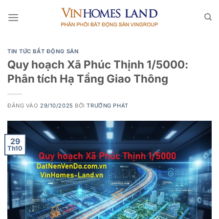
Bỏ
qua
nội
dung
TIN TỨC BẤT ĐỘNG SẢN
Quy hoạch Xã Phúc Thịnh 1/5000:
Phân tích Hạ Tầng Giao Thông
ĐĂNG VÀO
29/10/2025
BỞI
TRƯỜNG PHÁT
29
Th10