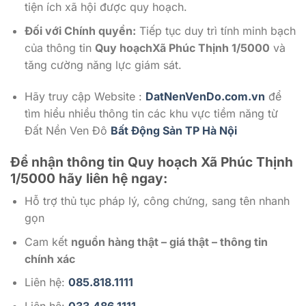
tiện ích xã hội được quy hoạch.
Đối với Chính quyền:
Tiếp tục duy trì tính minh bạch
của thông tin
Quy hoạchXã Phúc Thịnh 1/5000
và
tăng cường năng lực giám sát.
Hãy truy cập Website :
DatNenVenDo.com.vn
để
tìm hiểu nhiều thông tin các khu vực tiềm năng từ
Đất Nền Ven Đô
Bất Động Sản TP Hà Nội
Để nhận thông tin Quy hoạch Xã Phúc Thịnh
1/5000
hãy liên hệ ngay:
Hỗ trợ thủ tục pháp lý, công chứng, sang tên nhanh
gọn
Cam kết
nguồn hàng thật – giá thật – thông tin
chính xác
Liên hệ:
085.818.1111
Liên hệ:
033.486.1111