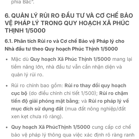
phía Bắc”.
6. QUẢN LÝ RỦI RO ĐẦU TƯ VÀ CƠ CHẾ BẢO
VỆ PHÁP LÝ TRONG
QUY HOẠCH XÃ PHÚC
THỊNH 1/5000
6.1. Phân tích Rủi ro và Cơ chế Bảo vệ Pháp lý cho
Nhà đầu tư theo
Quy hoạch Phúc Thịnh 1/5000
Mặc dù
Quy hoạch Xã Phúc Thịnh 1/5000
mang lại
tiềm năng lớn, nhà đầu tư vẫn cần nhận diện và
quản lý rủi ro.
Rủi ro chính bao gồm:
Rủi ro thay đổi quy hoạch
cục bộ
(do điều chỉnh chi tiết
1/500
);
Rủi ro chậm
tiến độ giải phóng mặt bằng
; và
Rủi ro pháp lý về
mục đích sử dụng đất
(mua đất nông nghiệp/đất
xen kẹt chưa rõ ràng).
Quy hoạch Xã PhúcThịnh 1/5000
cung cấp cơ chế
bảo vệ pháp lý thông qua việc xác định rõ ràng ranh