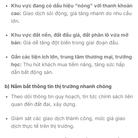
Khu vực đang có dấu hiệu “nóng” với thanh khoản
cao:
Giao dịch sôi động, giá tăng nhanh do nhu cầu
lớn.
Khu vực đất nền, đất đấu giá, đất phân lô vừa mở
bán:
Giá dễ tăng đột biến trong giai đoạn đầu.
Gần các tiện ích lớn, trung tâm thương mại, trường
học:
Thu hút khách mua tiềm năng, tăng sức hấp
dẫn bất động sản.
b) Nắm bắt thông tin thị trường nhanh chóng
Theo dõi thông tin quy hoạch, tin tức chính sách liên
quan đến đất đai, xây dựng.
Giám sát các giao dịch thành công, mức giá giao
dịch thực tế trên thị trường.