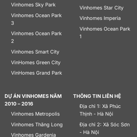
Vinhomes Sky Park
Vinhomes Star City
Vinhomes Ocean Park
Vinhomes Imperia
3
Vinhomes Ocean Park
Vinhomes Ocean Park
1
2
Vinhomes Smart City
VinHomes Green City
VinHomes Grand Park
DỰ ÁN VINHOMES NĂM
THÔNG TIN LIÊN HỆ
2010 – 2016
Địa chỉ 1: Xã Phúc
Vinhomes Metropolis
Thịnh - Hà Nội
Vinhomes Thăng Long
Địa chỉ 2: Xã Sóc Sơn
- Hà Nội
Vinhomes Gardenia