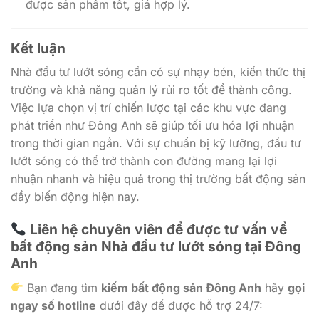
được sản phẩm tốt, giá hợp lý.
Kết luận
Nhà đầu tư lướt sóng cần có sự nhạy bén, kiến thức thị
trường và khả năng quản lý rủi ro tốt để thành công.
Việc lựa chọn vị trí chiến lược tại các khu vực đang
phát triển như Đông Anh sẽ giúp tối ưu hóa lợi nhuận
trong thời gian ngắn. Với sự chuẩn bị kỹ lưỡng, đầu tư
lướt sóng có thể trở thành con đường mang lại lợi
nhuận nhanh và hiệu quả trong thị trường bất động sản
đầy biến động hiện nay.
Liên hệ chuyên viên để được tư vấn về
bất động sản Nhà đầu tư lướt sóng tại Đông
Anh
Bạn đang tìm
kiếm bất động sản Đông Anh
hãy
gọi
ngay số hotline
dưới đây để được hỗ trợ 24/7: