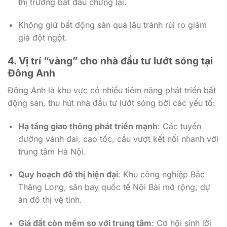
thị trường bắt đầu chững lại.
Không giữ bất động sản quá lâu tránh rủi ro giảm
giá đột ngột.
4. Vị trí “vàng” cho nhà đầu tư lướt sóng tại
Đông Anh
Đông Anh là khu vực có nhiều tiềm năng phát triển bất
động sản, thu hút nhà đầu tư lướt sóng bởi các yếu tố:
Hạ tầng giao thông phát triển mạnh
: Các tuyến
đường vành đai, cao tốc, cầu vượt kết nối nhanh với
trung tâm Hà Nội.
Quy hoạch đô thị hiện đại
: Khu công nghiệp Bắc
Thăng Long, sân bay quốc tế Nội Bài mở rộng, dự
án đô thị vệ tinh.
Giá đất còn mềm so với trung tâm
: Cơ hội sinh lời