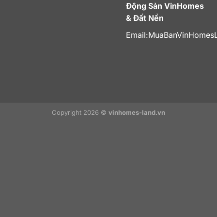
Động Sản VinHomes
& Đất Nền
Email:
MuaBanVinHomes
Copyright 2026 ©
vinhomes-land.vn