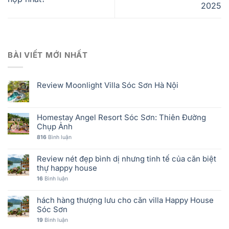
2025
BÀI VIẾT MỚI NHẤT
Review Moonlight Villa Sóc Sơn Hà Nội
Homestay Angel Resort Sóc Sơn: Thiên Đường
Chụp Ảnh
816
Bình luận
Review nét đẹp bình dị nhưng tinh tế của căn biệt
thự happy house
16
Bình luận
hách hàng thượng lưu cho căn villa Happy House
Sóc Sơn
19
Bình luận