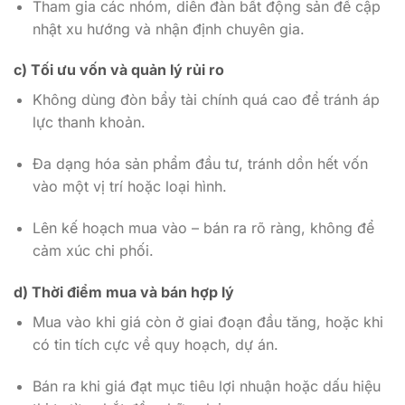
Tham gia các nhóm, diễn đàn bất động sản để cập
nhật xu hướng và nhận định chuyên gia.
c) Tối ưu vốn và quản lý rủi ro
Không dùng đòn bẩy tài chính quá cao để tránh áp
lực thanh khoản.
Đa dạng hóa sản phẩm đầu tư, tránh dồn hết vốn
vào một vị trí hoặc loại hình.
Lên kế hoạch mua vào – bán ra rõ ràng, không để
cảm xúc chi phối.
d) Thời điểm mua và bán hợp lý
Mua vào khi giá còn ở giai đoạn đầu tăng, hoặc khi
có tin tích cực về quy hoạch, dự án.
Bán ra khi giá đạt mục tiêu lợi nhuận hoặc dấu hiệu