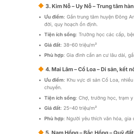
3.
Kim Nỗ – Uy Nỗ
– Trung tâm hành
Ưu điểm
: Gần trung tâm huyện Đông An
đời, quy hoạch ổn định.
Tiện ích sống
: Trường học các cấp, bệ
Giá đất
: 38–60 triệu/m²
Phù hợp
: Gia đình cần an cư lâu dài, gầ
4.
Mai Lâm – Cổ Loa
– Di sản, kết n
Ưu điểm
: Khu vực di sản Cổ Loa, nhiều 
chuyển.
Tiện ích sống
: Chợ, trường học, trạm y
Giá đất
: 25–40 triệu/m²
Phù hợp
: Người yêu thích văn hóa, gia
5.
Nam Hồng – Bắc Hồng
– Quỹ đất