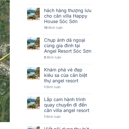
hách hàng thượng lưu
cho căn villa Happy
House Sóc Sơn
19
Bình luận
Chụp ảnh dã ngoại
cùng gia đình tại
Angel Resort Sóc Sơn
6
Bình luận
Khám phá vẻ đẹp
kiêu sa của căn biệt
thự angel resort
1
Bình luận
Lắp cam hành trình
quay chuyến đi đến
căn villa angel resort
1
Bình luận
Viết nội dung thu hút