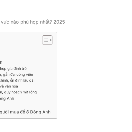
 vực nào phù hợp nhất? 2025
nh
hợp gia đình trẻ
, gần đại công viên
hính, ổn định lâu dài
 và văn hóa
ớn, quy hoạch mở rộng
Đông Anh
Người mua để ở Đông Anh