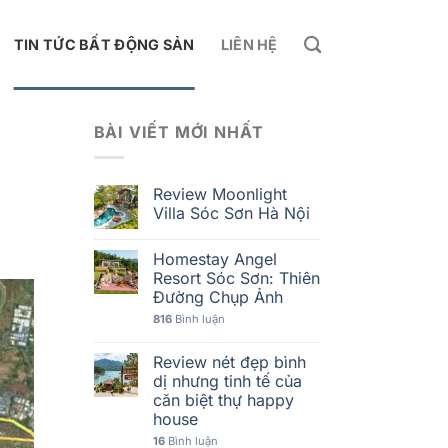
TIN TỨC BẤT ĐỘNG SẢN
LIÊN HỆ
BÀI VIẾT MỚI NHẤT
Review Moonlight
Villa Sóc Sơn Hà Nội
Homestay Angel
Resort Sóc Sơn: Thiên
Đường Chụp Ảnh
816
Bình luận
Review nét đẹp bình
dị nhưng tinh tế của
căn biệt thự happy
house
16
Bình luận