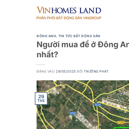
Bỏ
qua
nội
dung
ĐÔNG ANH
,
TIN TỨC BẤT ĐỘNG SẢN
Người mua để ở Đông An
nhất?
ĐĂNG VÀO
29/05/2025
BỞI
TRƯỜNG PHÁT
29
Th5