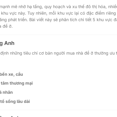
mạnh mẽ nhờ hạ tầng, quy hoạch và xu thế đô thị hóa, nhiề
i khu vực này. Tuy nhiên, mỗi khu vực lại có đặc điểm riêng
ăng phát triển. Bài viết này sẽ phân tích chi tiết 5 khu vực 
a để ở.
ng Anh
c định những tiêu chí cơ bản người mua nhà để ở thường ưu t
 bến xe, cầu
g tâm thương mại
cá nhân
tố sống lâu dài