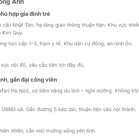
Đông Anh
hù hợp gia đình trẻ
 cầu Nhật Tân, hạ tầng giao thông thuận tiện. Khu vực nhiề
n Kim Quy.
ng học cấp 1–3, trạm y tế. Khu dân cư đông, an ninh ổn.
 vực nội đô, yêu cầu tiện ích đầy đủ.
nh, gần đại công viên
fari Hà Nội), có tiềm năng du lịch – nghỉ dưỡng. Không khí
, UBND xã. Gần đường 5 kéo dài, thuận tiện vào nội thành.
thiên nhiên, cần môi trường sống yên tĩnh.