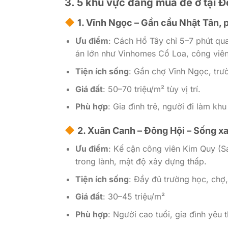
3. 5 khu vực đáng mua để ở tại 
1.
Vĩnh Ngọc
– Gần cầu Nhật Tân, p
Ưu điểm
: Cách Hồ Tây chỉ 5–7 phút qua
án lớn như Vinhomes Cổ Loa, công viê
Tiện ích sống
: Gần chợ Vĩnh Ngọc, trườ
Giá đất
: 50–70 triệu/m² tùy vị trí.
Phù hợp
: Gia đình trẻ, người đi làm khu
2.
Xuân Canh – Đông Hội
– Sống xa
Ưu điểm
: Kế cận công viên Kim Quy (Sa
trong lành, mật độ xây dựng thấp.
Tiện ích sống
: Đầy đủ trường học, chợ
Giá đất
: 30–45 triệu/m²
Phù hợp
: Người cao tuổi, gia đình yêu 