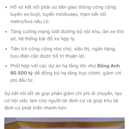
Hồ sơ kết nối phải ưu tiên giao thông công cộng:
tuyến xe buýt, tuyến minibuses, trạm kết nối
metro/bus nếu có.
Tăng cường mạng lưới đường bộ nội khu, làn xe thô
sơ, hệ thống bãi đỗ xe hợp lý.
Tiện ích công cộng như chợ, siêu thị, ngân hàng,
bưu điện cần được bố trí thuận lợi.
Phối hợp với các dự án hạ tầng lớn như
Đông Anh
60.500 tỷ
để đồng bộ hạ tầng trục chính, giảm chi
phí đầu tư.
Sự kết nối tốt sẽ góp phần giảm chi phí di chuyển, tạo
cơ hội việc làm cho người tái định cư và giúp khu tái
định cư phát triển nhanh hơn.