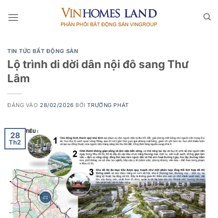
Bỏ
qua
nội
dung
TIN TỨC BẤT ĐỘNG SẢN
Lộ trình di dời dân nội đô sang Thư
Lâm
ĐĂNG VÀO
28/02/2026
BỞI
TRƯỜNG PHÁT
28
Th2