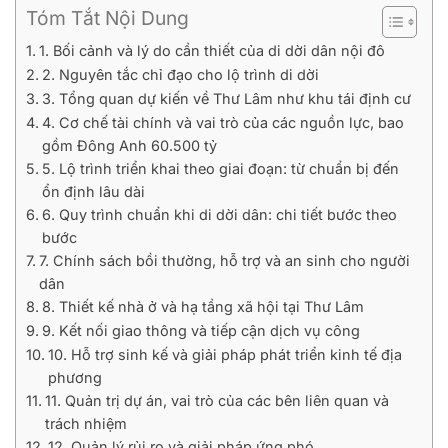
Tóm Tắt Nội Dung
1. Bối cảnh và lý do cần thiết của di dời dân nội đô
2. Nguyên tắc chỉ đạo cho lộ trình di dời
3. Tổng quan dự kiến về Thư Lâm như khu tái định cư
4. Cơ chế tài chính và vai trò của các nguồn lực, bao
gồm Đông Anh 60.500 tỷ
5. Lộ trình triển khai theo giai đoạn: từ chuẩn bị đến
ổn định lâu dài
6. Quy trình chuẩn khi di dời dân: chi tiết bước theo
bước
7. Chính sách bồi thường, hỗ trợ và an sinh cho người
dân
8. Thiết kế nhà ở và hạ tầng xã hội tại Thư Lâm
9. Kết nối giao thông và tiếp cận dịch vụ công
10. Hỗ trợ sinh kế và giải pháp phát triển kinh tế địa
phương
11. Quản trị dự án, vai trò của các bên liên quan và
trách nhiệm
12. Quản lý rủi ro và giải pháp ứng phó