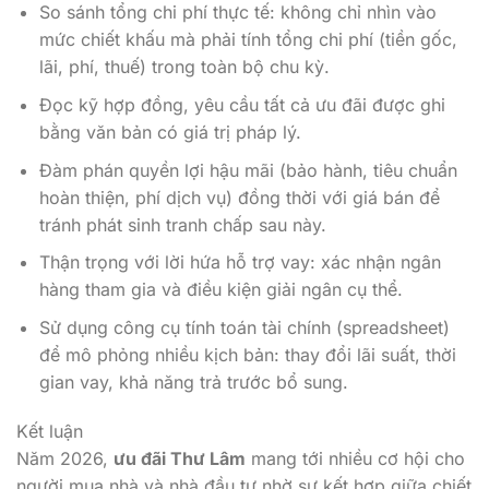
So sánh tổng chi phí thực tế: không chỉ nhìn vào
mức chiết khấu mà phải tính tổng chi phí (tiền gốc,
lãi, phí, thuế) trong toàn bộ chu kỳ.
Đọc kỹ hợp đồng, yêu cầu tất cả ưu đãi được ghi
bằng văn bản có giá trị pháp lý.
Đàm phán quyền lợi hậu mãi (bảo hành, tiêu chuẩn
hoàn thiện, phí dịch vụ) đồng thời với giá bán để
tránh phát sinh tranh chấp sau này.
Thận trọng với lời hứa hỗ trợ vay: xác nhận ngân
hàng tham gia và điều kiện giải ngân cụ thể.
Sử dụng công cụ tính toán tài chính (spreadsheet)
để mô phỏng nhiều kịch bản: thay đổi lãi suất, thời
gian vay, khả năng trả trước bổ sung.
Kết luận
Năm 2026,
ưu đãi Thư Lâm
mang tới nhiều cơ hội cho
người mua nhà và nhà đầu tư nhờ sự kết hợp giữa chiết