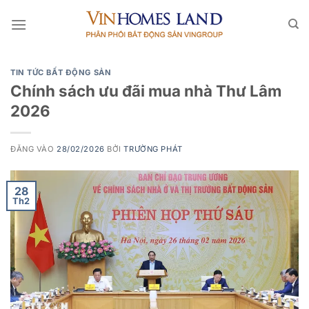
Bỏ
qua
nội
dung
TIN TỨC BẤT ĐỘNG SẢN
Chính sách ưu đãi mua nhà Thư Lâm
2026
ĐĂNG VÀO
28/02/2026
BỞI
TRƯỜNG PHÁT
28
Th2