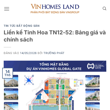
Bỏ
qua
nội
dung
TIN TỨC BẤT ĐỘNG SẢN
Liền kề Tinh Hoa TN12-52: Bảng giá và
chính sách
ĐĂNG VÀO
14/05/2026
BỞI
TRƯỜNG PHÁT
14
Th5