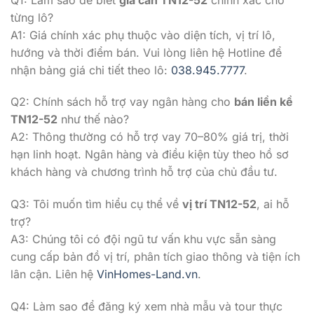
từng lô?
A1: Giá chính xác phụ thuộc vào diện tích, vị trí lô,
hướng và thời điểm bán. Vui lòng liên hệ Hotline để
nhận bảng giá chi tiết theo lô:
038.945.7777
.
Q2: Chính sách hỗ trợ vay ngân hàng cho
bán liền kề
TN12-52
như thế nào?
A2: Thông thường có hỗ trợ vay 70–80% giá trị, thời
hạn linh hoạt. Ngân hàng và điều kiện tùy theo hồ sơ
khách hàng và chương trình hỗ trợ của chủ đầu tư.
Q3: Tôi muốn tìm hiểu cụ thể về
vị trí TN12-52
, ai hỗ
trợ?
A3: Chúng tôi có đội ngũ tư vấn khu vực sẵn sàng
cung cấp bản đồ vị trí, phân tích giao thông và tiện ích
lân cận. Liên hệ
VinHomes-Land.vn
.
Q4: Làm sao để đăng ký xem nhà mẫu và tour thực