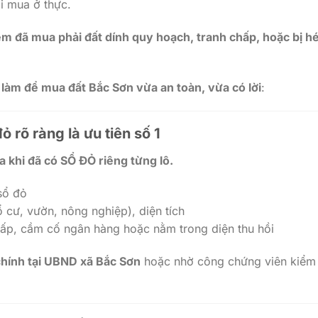
i mua ở thực.
ệm đã mua phải đất dính quy hoạch, tranh chấp, hoặc bị h
làm để mua đất Bắc Sơn vừa an toàn, vừa có lời
:
ỏ rõ ràng là ưu tiên số 1
a khi đã có SỔ ĐỎ riêng từng lô.
sổ đỏ
hổ cư, vườn, nông nghiệp), diện tích
ấp, cầm cố ngân hàng hoặc nằm trong diện thu hồi
 chính tại UBND xã Bắc Sơn
hoặc nhờ công chứng viên kiểm 