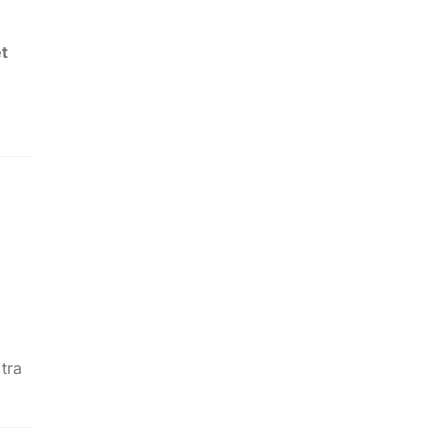
ét
tra