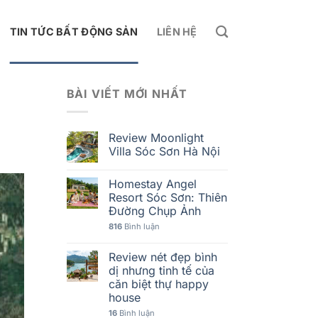
TIN TỨC BẤT ĐỘNG SẢN
LIÊN HỆ
BÀI VIẾT MỚI NHẤT
Review Moonlight
Villa Sóc Sơn Hà Nội
Homestay Angel
Resort Sóc Sơn: Thiên
Đường Chụp Ảnh
816
Bình luận
Review nét đẹp bình
dị nhưng tinh tế của
căn biệt thự happy
house
16
Bình luận