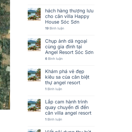
hách hàng thượng lưu
cho căn villa Happy
House Sóc Sơn
19
Bình luận
Chụp ảnh dã ngoại
cùng gia đình tại
Angel Resort Sóc Sơn
6
Bình luận
Khám phá vẻ đẹp
kiêu sa của căn biệt
thự angel resort
1
Bình luận
Lắp cam hành trình
quay chuyến đi đến
căn villa angel resort
1
Bình luận
Viết nội dung thu hút