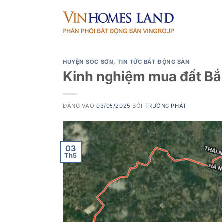
Bỏ
qua
nội
dung
HUYỆN SÓC SƠN
,
TIN TỨC BẤT ĐỘNG SẢN
Kinh nghiệm mua đất Bắ
ĐĂNG VÀO
03/05/2025
BỞI
TRƯỜNG PHÁT
03
Th5