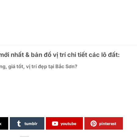
i nhất & bản đồ vị trí chi tiết các lô đất:
g, giá tốt, vị trí đẹp tại Bắc Sơn?
x
tumblr
youtube
pinterest