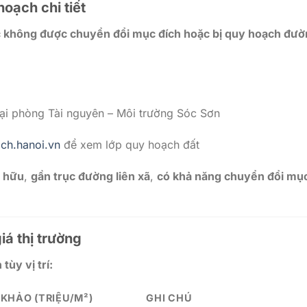
hoạch chi tiết
ực không được chuyển đổi mục đích hoặc bị quy hoạch đư
ại phòng Tài nguyên – Môi trường Sóc Sơn
ch.hanoi.vn
để xem lớp quy hoạch đất
n hữu
,
gần trục đường liên xã
,
có khả năng chuyển đổi mụ
iá thị trường
tùy vị trí:
KHẢO (TRIỆU/M²)
GHI CHÚ