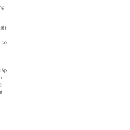
ng
iết
 có
X
lấp
m
à
t