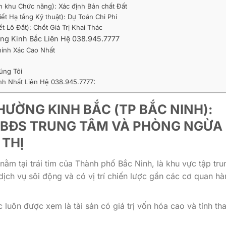
 khu Chức năng): Xác định Bản chất Đất
ết Hạ tầng Kỹ thuật): Dự Toán Chi Phí
 Lô Đất): Chốt Giá Trị Khai Thác
ờng Kinh Bắc Liên Hệ 038.945.7777
hính Xác Cao Nhất
úng Tôi
h Nhất Liên Hệ 038.945.7777:
ƯỜNG KINH BẮC (TP BẮC NINH):
 BĐS TRUNG TÂM VÀ PHÒNG NGỪA
 THỊ
m tại trái tim của Thành phố Bắc Ninh, là khu vực tập tru
ịch vụ sôi động và có vị trí chiến lược gần các cơ quan hà
luôn được xem là tài sản có giá trị vốn hóa cao và tính th