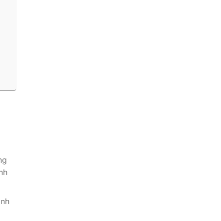
ng
nh
anh