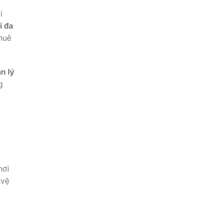
i
i đa
huê
n lý
g
nơi
 vệ