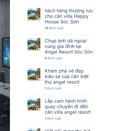
hách hàng thượng lưu
cho căn villa Happy
House Sóc Sơn
19
Bình luận
Chụp ảnh dã ngoại
cùng gia đình tại
Angel Resort Sóc Sơn
6
Bình luận
Khám phá vẻ đẹp
kiêu sa của căn biệt
thự angel resort
1
Bình luận
Lắp cam hành trình
quay chuyến đi đến
căn villa angel resort
1
Bình luận
Viết nội dung thu hút