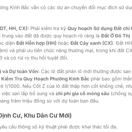
ường Kinh Bắc vẫn có các dự án chuyển đổi mục đích sử dụ
ODT, HH, CX):
Phải kiểm tra kỹ
Quy hoạch Sử dụng Đất chi t
p trung vào đất đã được quy hoạch rõ ràng là
Đất Ở Đô Thị
uộc diện
Đất Hỗn hợp (HH)
hoặc
Đất Cây xanh (CX)
. Đất HH
ăm) và phải ưu tiên chức năng thương mại, trong khi đất C
và có rủi ro thu hồi tuyệt đối.
) và Dự toán Vốn:
Các lô đất phân lô mới thường được san 
c
Kiểm Tra Quy Hoạch Phường Kinh Bắc
phải bao gồm thẩ
ẽ 1/1000. Nếu Cốt Z của lô đất thấp hơn cốt khống chế, nh
 việc san lấp bổ sung và
chi phí gia cố móng sâu
(chống sụ
 hàng trăm triệu đồng so với dự toán ban đầu.
 Định Cư, Khu Dân Cư Mới)
êu cầu thông số kỹ thuật phải được khai thác tối đa.