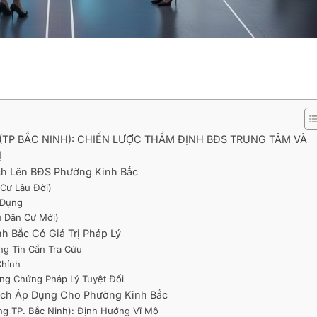
TP BẮC NINH): CHIẾN LƯỢC THẨM ĐỊNH BĐS TRUNG TÂM VÀ
Ị
ch Lên BĐS Phường Kinh Bắc
Cư Lâu Đời)
 Dụng
u Dân Cư Mới)
h Bắc Có Giá Trị Pháp Lý
ng Tin Cần Tra Cứu
Chính
ng Chứng Pháp Lý Tuyệt Đối
oạch Áp Dụng Cho Phường Kinh Bắc
g TP. Bắc Ninh): Định Hướng Vĩ Mô