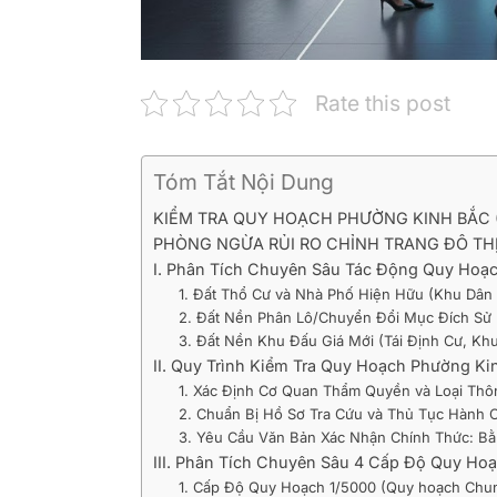
Rate this post
Tóm Tắt Nội Dung
KIỂM TRA QUY HOẠCH PHƯỜNG KINH BẮC (
PHÒNG NGỪA RỦI RO CHỈNH TRANG ĐÔ TH
I. Phân Tích Chuyên Sâu Tác Động Quy Hoạ
1. Đất Thổ Cư và Nhà Phố Hiện Hữu (Khu Dân 
2. Đất Nền Phân Lô/Chuyển Đổi Mục Đích Sử
3. Đất Nền Khu Đấu Giá Mới (Tái Định Cư, Kh
II. Quy Trình Kiểm Tra Quy Hoạch Phường Kin
1. Xác Định Cơ Quan Thẩm Quyền và Loại Thô
2. Chuẩn Bị Hồ Sơ Tra Cứu và Thủ Tục Hành 
3. Yêu Cầu Văn Bản Xác Nhận Chính Thức: Bằ
III. Phân Tích Chuyên Sâu 4 Cấp Độ Quy H
1. Cấp Độ Quy Hoạch 1/5000 (Quy hoạch Chun