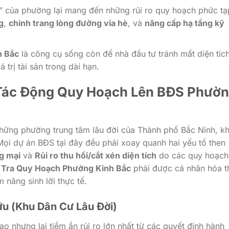
cũ” của phường lại mang đến những rủi ro quy hoạch phức tạ
g
,
chỉnh trang lòng đường vỉa hè
, và
nâng cấp hạ tầng kỹ
h Bắc
là công cụ sống còn để nhà đầu tư tránh mất diện tích
trị tài sản trong dài hạn.
 Tác Động Quy Hoạch Lên BĐS Phườ
 những phường trung tâm lâu đời của Thành phố Bắc Ninh, k
 Mọi dự án BĐS tại đây đều phải xoay quanh hai yếu tố then
g mại
và
Rủi ro thu hồi/cắt xén diện tích
do các quy hoạch
 Tra Quy Hoạch Phường Kinh Bắc
phải được cá nhân hóa t
m năng sinh lời thực tế.
ữu (Khu Dân Cư Lâu Đời)
ao nhưng lại tiềm ẩn rủi ro lớn nhất từ các quyết định hành