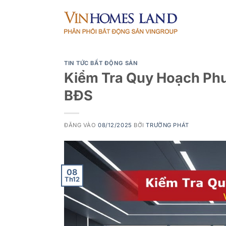
Bỏ
qua
nội
dung
TIN TỨC BẤT ĐỘNG SẢN
Kiểm Tra Quy Hoạch Phư
BĐS
ĐĂNG VÀO
08/12/2025
BỞI
TRƯỜNG PHÁT
08
Th12