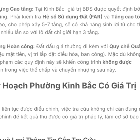
dựng Cao tầng:
Tại Kinh Bắc, giá trị BĐS được quyết định bở
ng. Phải kiểm tra
Hệ số Sử dụng Đất (FAR)
và
Tầng cao tố
o, cho phép xây 5-7 tầng, sẽ có khả năng sinh lời từ cho t
iều lần so với lô đất chỉ giới hạn 3 tầng.
ăng Hoàn công:
Đất đấu giá thường đi kèm với
Quy chế Quả
iệu mặt tiền, vị trí lắp đặt điều hòa, ban công). Mặc dù khôn
vi phạm các quy định này sẽ khiến công trình
không được
ăn trong việc thế chấp và chuyển nhượng sau này.
y Hoạch Phường Kinh Bắc Có Giá Trị
 liên tục được điều chỉnh, việc tra cứu không chỉ cần đúng 
chính để kết quả thu được có giá trị pháp lý, làm cơ sở bảo
 và Loại Thông Tin Cần Tra Cứu