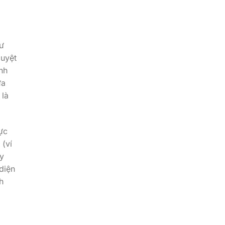
ư
duyệt
nh
ữa
 là
ực
(ví
uy
diện
h