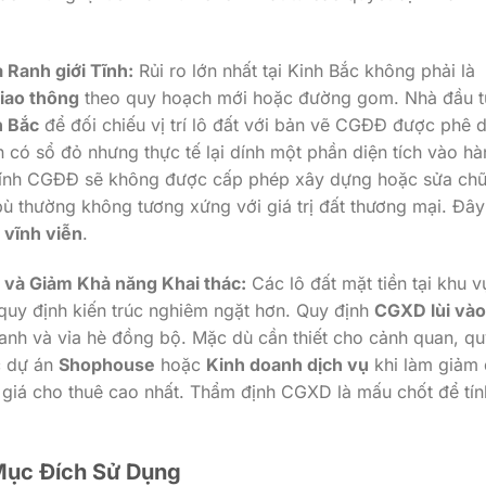
 Ranh giới Tĩnh:
Rủi ro lớn nhất tại Kinh Bắc không phải là
giao thông
theo quy hoạch mới hoặc đường gom. Nhà đầu t
h Bắc
để đối chiếu vị trí lô đất với bản vẽ CGĐĐ được phê 
n có sổ đỏ nhưng thực tế lại dính một phần diện tích vào hà
ị dính CGĐĐ sẽ không được cấp phép xây dựng hoặc sửa ch
bù thường không tương xứng với giá trị đất thương mại. Đây
n vĩnh viễn
.
 và Giảm Khả năng Khai thác:
Các lô đất mặt tiền tại khu v
quy định kiến trúc nghiêm ngặt hơn. Quy định
CGXD lùi vào
xanh và vỉa hè đồng bộ. Mặc dù cần thiết cho cảnh quan, q
c dự án
Shophouse
hoặc
Kinh doanh dịch vụ
khi làm giảm 
n giá cho thuê cao nhất. Thẩm định CGXD là mấu chốt để tín
Mục Đích Sử Dụng