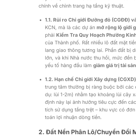
chính về chỉnh trang hạ tầng kỹ thuật.
1.1. Rủi ro Chỉ giới Đường đỏ (CGĐĐ) và
KCN, mà là các dự án
mở rộng lộ giới 
phải
Kiểm Tra Quy Hoạch Phường Kin
của Thành phố. Rất nhiều lô đất mặt tiề
lang giao thông tương lai. Phần đất b
lớn, và khi Nhà nước thu hồi, mức đền 
yếu tố hàng đầu làm
giảm giá trị tài sả
1.2. Hạn chế Chỉ giới Xây dựng (CGXD)
trung tâm thường bị ràng buộc bởi các 
dụ: lùi 1-2m) nhằm tạo khoảng lùi cây 
định này lại ảnh hưởng tiêu cực đến cá
tích sử dụng tầng trệt – khu vực có đơ
toán lợi nhuận dòng tiền.
2. Đất Nền Phân Lô/Chuyển Đổi 