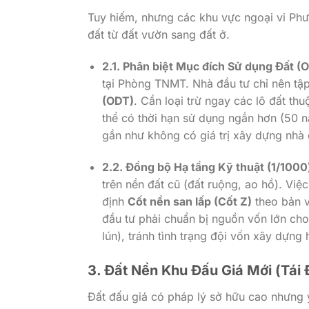
Tuy hiếm, nhưng các khu vực ngoại vi Ph
đất từ đất vườn sang đất ở.
2.1. Phân biệt Mục đích Sử dụng Đất (
tại Phòng TNMT. Nhà đầu tư chỉ nên tậ
(ODT)
. Cần loại trừ ngay các lô đất th
thể có thời hạn sử dụng ngắn hơn (50 n
gần như không có giá trị xây dựng nhà ở 
2.2. Đồng bộ Hạ tầng Kỹ thuật (1/1000
trên nền đất cũ (đất ruộng, ao hồ). Việ
định
Cốt nền san lấp (Cốt Z)
theo bản v
đầu tư phải chuẩn bị nguồn vốn lớn cho
lún), tránh tình trạng đội vốn xây dựng
3. Đất Nền Khu Đấu Giá Mới (Tái
Đất đấu giá có pháp lý sở hữu cao nhưng y