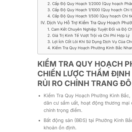
2. Cấp Độ Quy Hoạch 1/2000 (Quy hoạch Phân
3. Cấp Độ Quy Hoạch 1/1000 (Quy hoạch Chi ti
4. Cấp Độ Quy Hoạch 1/500 (Quy hoạch Chi tiết
IV. Dịch Vụ Hỗ Trợ Kiểm Tra Quy Hoạch Phư
1. Cam Kết Chuyên Nghiệp Tuyệt Đối và Độ C
2. Giá Trị Kinh Tế Vượt Trội và Chi Phí Hợp Lý
3. Lợi Ích Cốt Lõi Khi Sử Dụng Dịch Vụ Của Ch
4. Kiểm Tra Quy Hoạch Phường Kinh Bắc Nhan
KIỂM TRA QUY HOẠCH PH
CHIẾN LƯỢC THẨM ĐỊNH
RỦI RO CHỈNH TRANG ĐÔ
Kiểm Tra Quy Hoạch Phường Kinh Bắc, nằ
dân cư sầm uất, hoạt động thương mại d
chính trọng điểm.
Bất động sản (BĐS) tại Phường Kinh Bắc 
khoản ổn định.