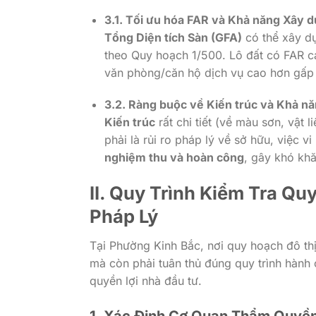
3.1. Tối ưu hóa FAR và Khả năng Xây 
Tổng Diện tích Sàn (GFA)
có thể xây dự
theo Quy hoạch 1/500. Lô đất có FAR ca
văn phòng/căn hộ dịch vụ cao hơn gấp nh
3.2. Ràng buộc về Kiến trúc và Khả n
Kiến trúc
rất chi tiết (về màu sơn, vật l
phải là rủi ro pháp lý về sở hữu, việc 
nghiệm thu và hoàn công
, gây khó kh
II. Quy Trình Kiểm Tra Qu
Pháp Lý
Tại Phường Kinh Bắc, nơi quy hoạch đô thị
mà còn phải tuân thủ đúng quy trình hành 
quyền lợi nhà đầu tư.
1. Xác Định Cơ Quan Thẩm Quyền