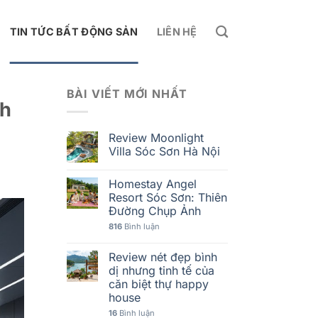
TIN TỨC BẤT ĐỘNG SẢN
LIÊN HỆ
BÀI VIẾT MỚI NHẤT
nh
Review Moonlight
Villa Sóc Sơn Hà Nội
Homestay Angel
Resort Sóc Sơn: Thiên
Đường Chụp Ảnh
816
Bình luận
Review nét đẹp bình
dị nhưng tinh tế của
căn biệt thự happy
house
16
Bình luận