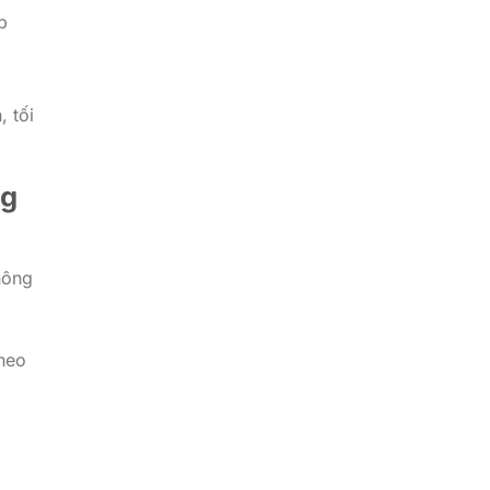
p
, tối
ng
hông
heo