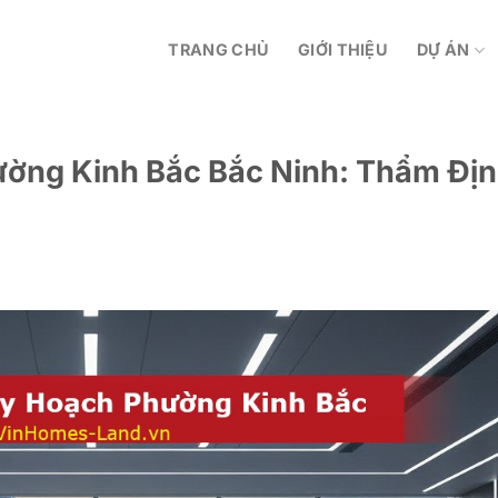
TRANG CHỦ
GIỚI THIỆU
DỰ ÁN
ờng Kinh Bắc Bắc Ninh: Thẩm Đị